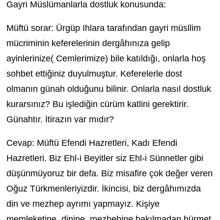
Gayri Müslümanlarla dostluk konusunda:
Müftü sorar: Ürgüp Ihlara tarafından gayri müsllim
mücriminin keferelerinin dergâhınıza gelip
ayinlerinize( Cemlerimize) bile katıldığı, onlarla hoş
sohbet ettiğiniz duyulmuştur. Keferelerle dost
olmanın günah olduğunu bilinir. Onlarla nasıl dostluk
kurarsınız? Bu işlediğin cürüm katlini gerektirir.
Günahtır. İtirazın var mıdır?
Cevap: Müftü Efendi Hazretleri, Kadı Efendi
Hazretleri. Biz Ehl-i Beyitler siz Ehl-i Sünnetler gibi
düşünmüyoruz bir defa. Biz misafire çok değer veren
Oğuz Türkmenleriyizdir. İkincisi, biz dergâhımızda
din ve mezhep ayrımı yapmayız. Kişiye
memleketine, dinine, mezhebine bakılmadan hürmet