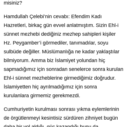
misiniz?
Hamdullah Çelebi’nin cevabı: Efendim Kadı
Hazretleri, birkaç gün evvel anlatmıştım. Sizin Ehl-i
sünnet mezhebi dediğiniz mezhep sahipleri kişiler
Hz. Peygamber’i görmediler, tanımadılar, soyu
sulbüde değiller. Müslümanlığa ne kadar yaklaştılar
bilmiyorum. Amma biz İslamiyet yolundan hiç
sapmadığımız için sonradan senelerce sonra kurulan
Ehl-i sünnet mezheblerine girmediğimiz doğrudur.
İslamiyetten hiç ayrılmadığımız için sonra
kurulanlara girmemiz gerekmezdi.
Cumhuriyetin kurulması sonrası yıkma eylemlerinin
de örgütlenmeyi kesintisiz sürdüren zihniyet bugün
daha bir yol aldığı, güç kazandığı bunu da