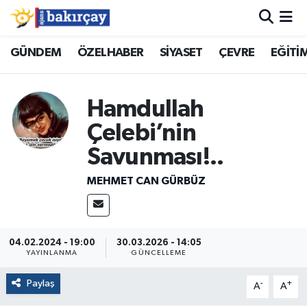
İzmir Nöbetçi Eczaneler
GÜNDEM
ÖZELHABER
SİYASET
ÇEVRE
EĞİTİ
İzmir Hava Durumu
Hamdullah
İzmir Namaz Vakitleri
Çelebi’nin
Savunması!..
İzmir Trafik Yoğunluk Haritası
MEHMET CAN GÜRBÜZ
Süper Lig Puan Durumu ve Fikstür
Tüm Manşetler
04.02.2024 - 19:00
30.03.2026 - 14:05
YAYINLANMA
GÜNCELLEME
Son Dakika Haberleri
Paylaş
-
+
A
A
Haber Arşivi