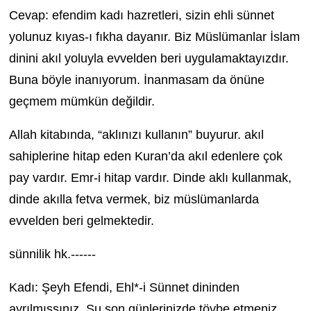
Cevap: efendim kadı hazretleri, sizin ehli sünnet
yolunuz kıyas-ı fıkha dayanır. Biz Müslümanlar İslam
dinini akıl yoluyla evvelden beri uygulamaktayızdır.
Buna böyle inanıyorum. İnanmasam da önüne
geçmem mümkün değildir.
Allah kitabında, “aklınızı kullanın” buyurur. akıl
sahiplerine hitap eden Kuran’da akıl edenlere çok
pay vardır. Emr-i hitap vardır. Dinde aklı kullanmak,
dinde akılla fetva vermek, biz müslümanlarda
evvelden beri gelmektedir.
sünnilik hk.------
Kadı: Şeyh Efendi, Ehl*-i Sünnet dininden
ayrılmışsınız. Şu son günlerinizde tövbe etmeniz