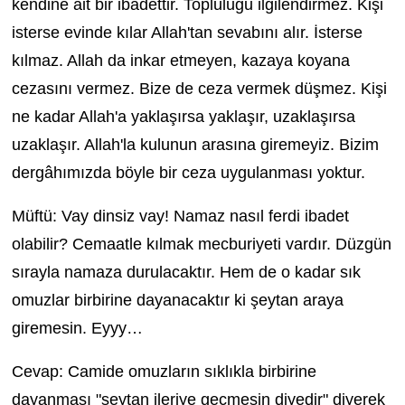
kendine ait bir ibadettir. Topluluğu ilgilendirmez. Kişi
isterse evinde kılar Allah'tan sevabını alır. İsterse
kılmaz. Allah da inkar etmeyen, kazaya koyana
cezasını vermez. Bize de ceza vermek düşmez. Kişi
ne kadar Allah'a yaklaşırsa yaklaşır, uzaklaşırsa
uzaklaşır. Allah'la kulunun arasına giremeyiz. Bizim
dergâhımızda böyle bir ceza uygulanması yoktur.
Müftü: Vay dinsiz vay! Namaz nasıl ferdi ibadet
olabilir? Cemaatle kılmak mecburiyeti vardır. Düzgün
sırayla namaza durulacaktır. Hem de o kadar sık
omuzlar birbirine dayanacaktır ki şeytan araya
giremesin. Eyyy…
Cevap: Camide omuzların sıklıkla birbirine
dayanması "şeytan ileriye geçmesin diyedir" diyerek