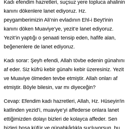
Kadı efendim hazretleri, suçsuz yere topluca ahalinin
kanını dökenlere lanet ediyoruz. Hz.
peygamberimizin Ali’nin evladının Ehl-i Beyt'inin
kanını döken Muaviye’ye, yezit’e lanet ediyoruz.
Yezit’in yaptığı o şenaati tensip eden, hafife alan,
beğenenlere de lanet ediyoruz.
Kadı sorar: Şeyh efendi, Allah tövbe edenin günahını
af eder. Siz küfrü kebir günahı kebir üzeresiniz. Yezit
ve Muaviye ölmeden tevbe etmiştir. Allah onları af
etmiştir. Böyle bilesin, var mı diyeceğin?
Cevap: Efendim kadı hazretleri, Allah, Hz. Hüseyin'in
katlinden yezid’i, muaviye’yi affederse onlara lanet
ettiğimizden dolayı bizleri de kolayca affeder. Sen
bizleri boşa küfür ve günahkârlıkla suçluyorsun. bu