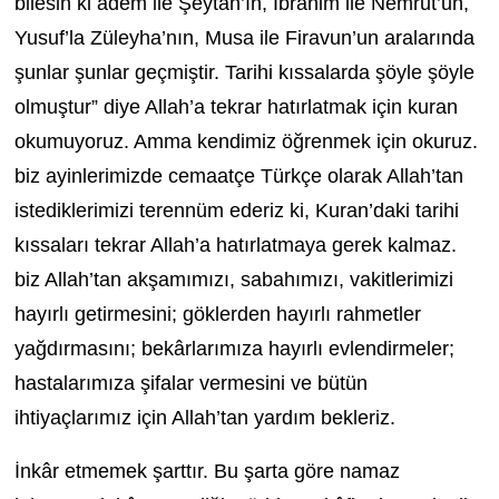
bilesin ki âdem ile Şeytan’ın, İbrahim ile Nemrut’un,
Yusuf’la Züleyha’nın, Musa ile Firavun’un aralarında
şunlar şunlar geçmiştir. Tarihi kıssalarda şöyle şöyle
olmuştur” diye Allah’a tekrar hatırlatmak için kuran
okumuyoruz. Amma kendimiz öğrenmek için okuruz.
biz ayinlerimizde cemaatçe Türkçe olarak Allah’tan
istediklerimizi terennüm ederiz ki, Kuran’daki tarihi
kıssaları tekrar Allah’a hatırlatmaya gerek kalmaz.
biz Allah’tan akşamımızı, sabahımızı, vakitlerimizi
hayırlı getirmesini; göklerden hayırlı rahmetler
yağdırmasını; bekârlarımıza hayırlı evlendirmeler;
hastalarımıza şifalar vermesini ve bütün
ihtiyaçlarımız için Allah’tan yardım bekleriz.
İnkâr etmemek şarttır. Bu şarta göre namaz