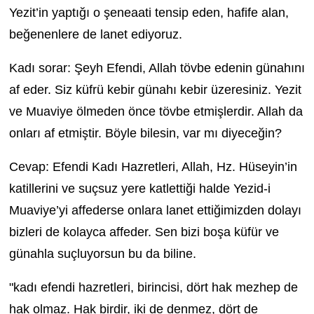
Yezit’in yaptığı o şeneaati tensip eden, hafife alan,
beğenenlere de lanet ediyoruz.
Kadı sorar: Şeyh Efendi, Allah tövbe edenin günahını
af eder. Siz küfrü kebir günahı kebir üzeresiniz. Yezit
ve Muaviye ölmeden önce tövbe etmişlerdir. Allah da
onları af etmiştir. Böyle bilesin, var mı diyeceğin?
C
evap: Efendi Kadı Hazretleri, Allah, Hz. Hüseyin’in
katillerini ve suçsuz yere katlettiği halde Yezid-i
Muaviye’yi affederse onlara lanet ettiğimizden dolayı
bizleri de kolayca affeder. Sen bizi boşa küfür ve
günahla suçluyorsun bu da biline.
"kadı efendi hazretleri, birincisi, dört hak mezhep de
hak olmaz. Hak birdir, iki de denmez, dört de