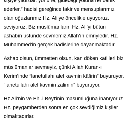
kişiye yıldızlar, yönüne, gideceği yoluna rehberlik
ederler.” hadisi gereğince fakir ve mensuplarımız
olan oğuzlarımız Hz. Ali’ye öncelikle uyuyoruz,
seviyoruz. Biz müslümanların Hz. Ali’yi bütün
ashabın üstünde sevmemiz Allah’ın emriyledir. Hz.
Muhammed’in gerçek hadislerine dayanmaktadır.
Ashab olsun, ümmetten olsun, kan döken katilleri biz
müslümanlar sevmeyiz, çünki Allah Kuran-ı
Kerim’inde “lanetullahı alel kavmin kâfirin” buyuruyor.
“lanetullahı alel kavmin zalimin” buyuruyor.
Hz Ali’nin ve Ehl-i Beyt'inin masumluğuna inanıyoruz.
Hz. peygamberden sonra en çok sevdiğimiz kişiler
olmaktadırlar.