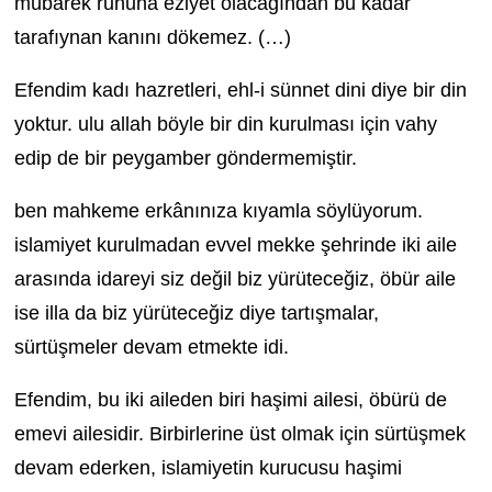
mübarek ruhuna eziyet olacağından bu kadar
tarafıynan kanını dökemez. (…)
Efendim kadı hazretleri, ehl-i sünnet dini diye bir din
yoktur. ulu allah böyle bir din kurulması için vahy
edip de bir peygamber göndermemiştir.
ben mahkeme erkânınıza kıyamla söylüyorum.
islamiyet kurulmadan evvel mekke şehrinde iki aile
arasında idareyi siz değil biz yürüteceğiz, öbür aile
ise illa da biz yürüteceğiz diye tartışmalar,
sürtüşmeler devam etmekte idi.
Efendim, bu iki aileden biri haşimi ailesi, öbürü de
emevi ailesidir. Birbirlerine üst olmak için sürtüşmek
devam ederken, islamiyetin kurucusu haşimi