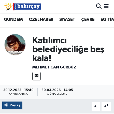
İzmir Nöbetçi Eczaneler
GÜNDEM
ÖZELHABER
SİYASET
ÇEVRE
EĞİTİ
İzmir Hava Durumu
Katılımcı
İzmir Namaz Vakitleri
belediyeciliğe beş
kala!
İzmir Trafik Yoğunluk Haritası
MEHMET CAN GÜRBÜZ
Süper Lig Puan Durumu ve Fikstür
Tüm Manşetler
30.12.2023 - 15:40
30.03.2026 - 14:05
YAYINLANMA
GÜNCELLEME
Son Dakika Haberleri
Paylaş
-
+
A
A
Haber Arşivi