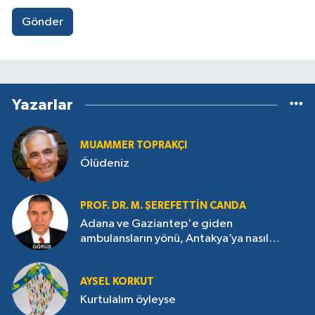
Gönder
Yazarlar
MUAMMER TOPRAKÇI
Ölüdeniz
PROF. DR. M. ŞEREFETTIN CANDA
Adana ve Gaziantep'e giden
ambulansların yönü, Antakya’ya nasıl
çevrildi?
AYSEL KORKUT
Kurtulalım öyleyse