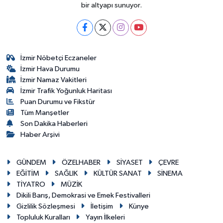
bir altyapı sunuyor.
İzmir Nöbetçi Eczaneler
İzmir Hava Durumu
İzmir Namaz Vakitleri
İzmir Trafik Yoğunluk Haritası
Puan Durumu ve Fikstür
Tüm Manşetler
Son Dakika Haberleri
Haber Arşivi
GÜNDEM
ÖZELHABER
SİYASET
ÇEVRE
EĞİTİM
SAĞLIK
KÜLTÜR SANAT
SİNEMA
TİYATRO
MÜZİK
Dikili Barış, Demokrasi ve Emek Festivalleri
Gizlilik Sözleşmesi
İletişim
Künye
Topluluk Kuralları
Yayın İlkeleri