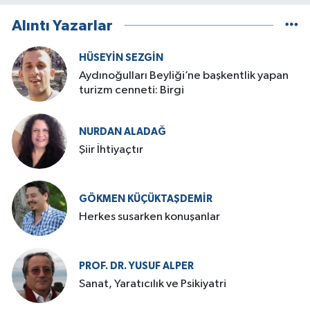
Alıntı Yazarlar
HÜSEYIN SEZGIN
Aydınoğulları Beyliği’ne başkentlik yapan
turizm cenneti: Birgi
NURDAN ALADAĞ
Şiir İhtiyaçtır
GÖKMEN KÜÇÜKTAŞDEMIR
Herkes susarken konuşanlar
PROF. DR. YUSUF ALPER
Sanat, Yaratıcılık ve Psikiyatri