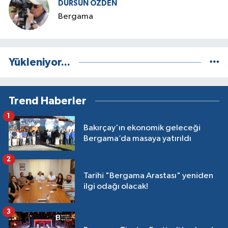
DURSUN ÖZDEN
Bergama
Yükleniyor...
Trend Haberler
1
Bakırçay'ın ekonomik geleceği
Bergama’da masaya yatırıldı
2
Tarihi "Bergama Arastası" yeniden
ilgi odağı olacak!
3