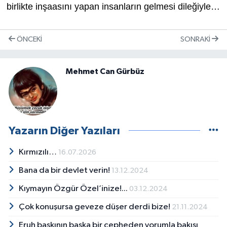
birlikte inşaasını yapan insanların gelmesi dileğiyle…
ÖNCEKI
SONRAKI
Mehmet Can Gürbüz
Yazarın Diğer Yazıları
Kırmızılı…
16.07.2026
Bana da bir devlet verin!
13.12.2024
Kıymayın Özgür Özel’inize!...
03.12.2024
Çok konuşursa geveze düşer derdi bize!
21.11.2024
Eruh baskının başka bir cepheden yorumla bakışı