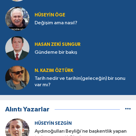
HÜSEYIN ÖGE
Değişim ama nasıl?
HASAN ZEKI SUNGUR
Gündeme bir bakış
N. KAZIM ÖZTÜRK
Tarih nedir ve tarihin(geleceğin) bir sonu
var mı?
Alıntı Yazarlar
HÜSEYIN SEZGIN
Aydınoğulları Beyliği’ne başkentlik yapan