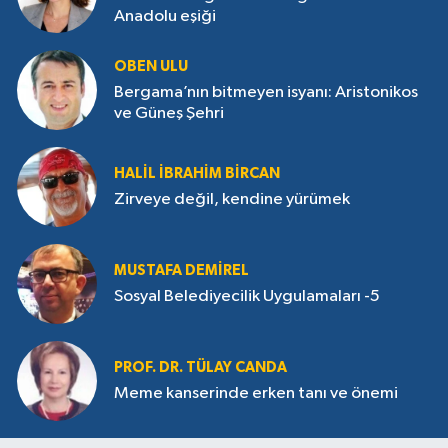
Anadolu eşiği
OBEN ULU
Bergama’nın bitmeyen isyanı: Aristonikos
ve Güneş Şehri
HALIL İBRAHIM BIRCAN
Zirveye değil, kendine yürümek
MUSTAFA DEMIREL
Sosyal Belediyecilik Uygulamaları -5
PROF. DR. TÜLAY CANDA
Meme kanserinde erken tanı ve önemi