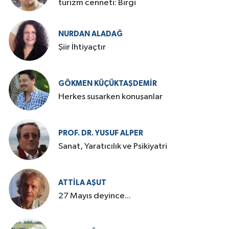
turizm cenneti: Birgi
NURDAN ALADAĞ
Şiir İhtiyaçtır
GÖKMEN KÜÇÜKTAŞDEMIR
Herkes susarken konuşanlar
PROF. DR. YUSUF ALPER
Sanat, Yaratıcılık ve Psikiyatri
ATTILA AŞUT
27 Mayıs deyince...