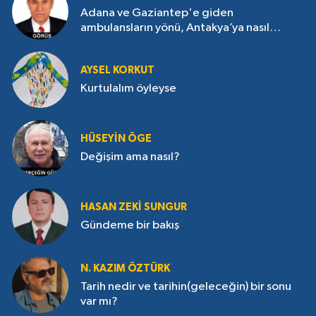
Adana ve Gaziantep'e giden
ambulansların yönü, Antakya’ya nasıl
çevrildi?
AYSEL KORKUT
Kurtulalım öyleyse
HÜSEYIN ÖGE
Değişim ama nasıl?
HASAN ZEKI SUNGUR
Gündeme bir bakış
N. KAZIM ÖZTÜRK
Tarih nedir ve tarihin(geleceğin) bir sonu
var mı?