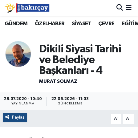
İzmir Nöbetçi Eczaneler
GÜNDEM
ÖZELHABER
SİYASET
ÇEVRE
EĞİTİ
İzmir Hava Durumu
Dikili Siyasi Tarihi
İzmir Namaz Vakitleri
ve Belediye
Başkanları - 4
İzmir Trafik Yoğunluk Haritası
MURAT SOLMAZ
Süper Lig Puan Durumu ve Fikstür
28.07.2020 - 10:40
22.06.2026 - 11:03
Tüm Manşetler
YAYINLANMA
GÜNCELLEME
Son Dakika Haberleri
Paylaş
-
+
A
A
Haber Arşivi