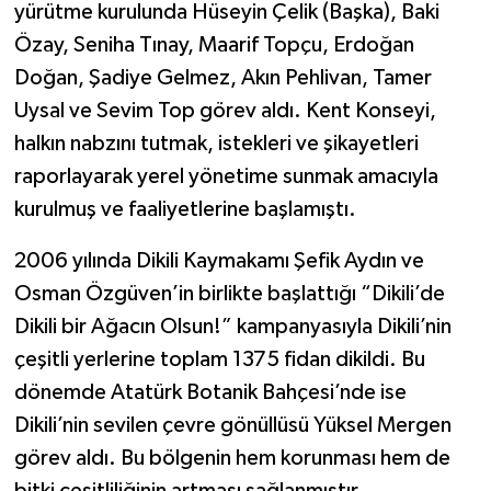
yürütme kurulunda Hüseyin Çelik (Başka), Baki
Özay, Seniha Tınay, Maarif Topçu, Erdoğan
Doğan, Şadiye Gelmez, Akın Pehlivan, Tamer
Uysal ve Sevim Top görev aldı. Kent Konseyi,
halkın nabzını tutmak, istekleri ve şikayetleri
raporlayarak yerel yönetime sunmak amacıyla
kurulmuş ve faaliyetlerine başlamıştı.
2006 yılında Dikili Kaymakamı Şefik Aydın ve
Osman Özgüven’in birlikte başlattığı “Dikili’de
Dikili bir Ağacın Olsun!” kampanyasıyla Dikili’nin
çeşitli yerlerine toplam 1375 fidan dikildi. Bu
dönemde Atatürk Botanik Bahçesi’nde ise
Dikili’nin sevilen çevre gönüllüsü Yüksel Mergen
görev aldı. Bu bölgenin hem korunması hem de
bitki çeşitliliğinin artması sağlanmıştır.