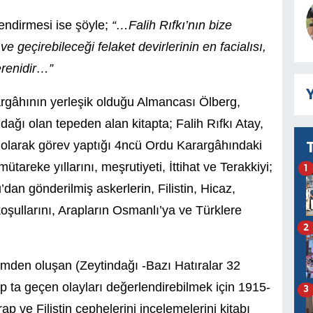
ndirmesi ise şöyle;
“…Falih Rıfkı’nın bize
i ve geçirebileceği felaket devirlerinin en facialısı,
erenidir…”
Y
rgâhının yerleşik olduğu Almancası Ölberg,
ağı olan tepeden alan kitapta; Falih Rıfkı Atay,
y olarak görev yaptığı 4ncü Ordu Karargâhındaki
tareke yıllarını, meşrutiyeti, İttihat ve Terakkiyi;
1
’dan gönderilmiş askerlerin, Filistin, Hicaz,
koşullarını, Arapların Osmanlı’ya ve Türklere
2
ümden oluşan (Zeytindağı -Bazı Hatıralar 32
p ta geçen olayları değerlendirebilmek için 1915-
3
 ve Filistin cephelerini incelemelerini kitabı