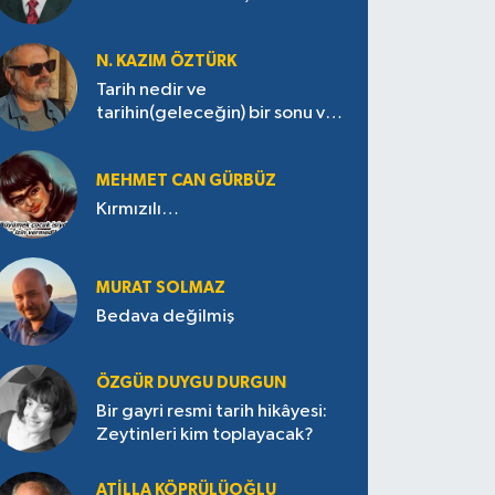
N. KAZIM ÖZTÜRK
Tarih nedir ve
tarihin(geleceğin) bir sonu var
mı?
MEHMET CAN GÜRBÜZ
Kırmızılı…
MURAT SOLMAZ
Bedava değilmiş
ÖZGÜR DUYGU DURGUN
Bir gayri resmi tarih hikâyesi:
Zeytinleri kim toplayacak?
ATILLA KÖPRÜLÜOĞLU