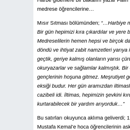
Harbe gidenlere bir bakalım yazar Falih
medrese öğrencilerine…
Mısır Sıtması bölümünden;
“…Harbiye m
Bir gün hepimizi kıra çıkardılar ve yere
Medreselilerin hemen hepsi ve birçok da
döndü ve ihtiyat zabit namzetleri yarıya
geçtik, geriye kalmış olanların yarısı çür
okuryazarlar ve sağlamlar kalmıştık. Bir
gençlerinin hoşuna gitmez. Meşrutiyet ge
eksiği budur. Her gün aramızdan iltimaslı
cazibeli idi. İltimas, hepimizin şevkini k
kurtarabilecek bir yardım arıyorduk…”
Bu satırları okuyunca aklıma geliverdi
Mustafa Kemal’e hoca öğrencilerinin as