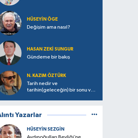
HÜSEYIN ÖGE
Değişim ama nasıl?
HASAN ZEKI SUNGUR
Gündeme bir bakış
N. KAZIM ÖZTÜRK
Tarih nedir ve
tarihin(geleceğin) bir sonu var
mı?
lıntı Yazarlar
HÜSEYIN SEZGIN
Aydınoğulları Beyliği’ne