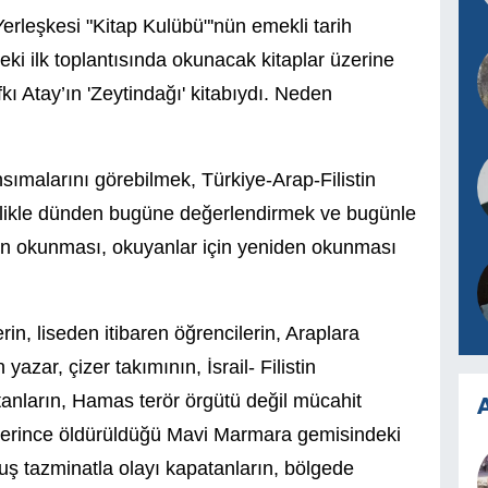
erleşkesi "Kitap Kulübü"'nün emekli tarih
 ilk toplantısında okunacak kitaplar üzerine
fkı Atay’ın 'Zeytindağı' kitabıydı. Neden
ansımalarını görebilmek, Türkiye-Arap-Filistin
 özellikle dünden bugüne değerlendirmek ve bugünle
çin okunması, okuyanlar için yeniden okunması
rin, liseden itibaren öğrencilerin, Araplara
azar, çizer takımının, İsrail- Filistin
anların, Hamas terör örgütü değil mücahit
A
erlerince öldürüldüğü Mavi Marmara gemisindeki
ş tazminatla olayı kapatanların, bölgede