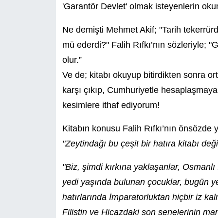
'Garantör Devlet' olmak isteyenlerin oku
Ne demişti Mehmet Akif; "Tarih tekerrürden
mü ederdi?" Falih Rıfkı’nın sözleriyle
olur.”
Ve de; kitabı okuyup bitirdikten sonra 
karşı çıkıp, Cumhuriyetle hesaplaşmaya ç
kesimlere ithaf ediyorum!
Kitabın konusu Falih Rıfkı’nın önsözde y
"Zeytindağı bu çeşit bir hatıra kitabı değ
"Biz, şimdi kırkına yaklaşanlar, Osmanlı
yedi yaşında bulunan çocuklar, bugün ye
hatırlarında İmparatorluktan hiçbir iz kal
Filistin ve Hicazdaki son senelerinin ma