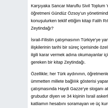
Karşıyaka Sancar Maruflu Sivil Toplum Y
öğretmeni Gündüz Özsoy’un yönetimindeki
konuşulurken teklif ettiğim kitap Falih Rı
Zeytindağı?
İsrail-Filistin çatışmasının Türkiye’ye y
ilişkilerinin tarihi bir süreç içerisinde
ilgili karar vermek adına okumayanlar i
gereken bir kitap Zeytindağı.
Özellikle; her Türk aydınının, öğretmenle
ümmetten millete bağlılık gösterisi yapan y
çatışmasında Haydi Gazze’ye sloganı at
grubudur diyen ve 34 kişinin İsrail ask
katliamın hesabını soramayan ve üç kuru