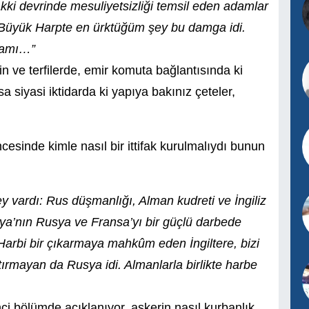
akki devrinde mesuliyetsizliği temsil eden adamlar
r. Büyük Harpte en ürktüğüm şey bu damga idi.
damı…”
yin ve terfilerde, emir komuta bağlantısında ki
 siyasi iktidarda ki yapıya bakınız çeteler,
sinde kimle nasıl bir ittifak kurulmalıydı bunun
 vardı: Rus düşmanlığı, Alman kudreti ve İngiliz
nya’nın Rusya ve Fransa’yı bir güçlü darbede
arbi bir çıkarmaya mahkûm eden İngiltere, bizi
ştırmayan da Rusya idi. Almanlarla birlikte harbe
i bölümde açıklanıyor, askerin nasıl kurbanlık