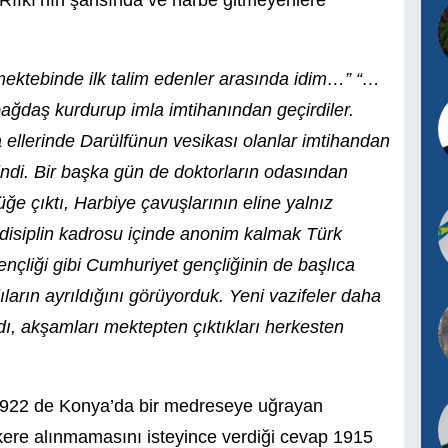
 Rıfkı’nın şahsında ve harbe gitmeyenlere
ektebinde ilk talim edenler arasında idim…” “…
 bağdaş kurdurup imla imtihanından geçirdiler.
 ellerinde Darülfünun vesikası olanlar imtihandan
 indi. Bir başka gün de doktorların odasından
üğe çıktı, Harbiye çavuşlarının eline yalnız
 disiplin kadrosu içinde anonim kalmak Türk
nçliği gibi Cumhuriyet gençliğinin de başlıca
ların ayrıldığını görüyorduk. Yeni vazifeler daha
ırdı, akşamları mektepten çıktıkları herkesten
; 1922 de Konya’da bir medreseye uğrayan
kere alınmamasını isteyince verdiği cevap 1915