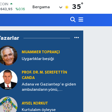
°
LAR
35
Bergama
,6006
%0.06
RO
,0250
%0.02
ERLİN
,2398
%0.2
AM ALTIN
Yazarlar
00.87
%0.12
ST100
.799
%70
MUAMMER TOPRAKÇI
Uygarlıklar beşiği
PROF. DR. M. ŞEREFETTIN
CANDA
Adana ve Gaziantep'e giden
ambulansların yönü,
Antakya’ya nasıl çevrildi?
AYSEL KORKUT
Kurtulalım öyleyse