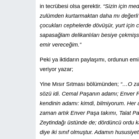
in tecrübesi olsa gerektir.
“Sizin için me
zulümden kurtarmaktan daha mı değerli? 
çocukları cephelerde dövüşür, yurt için 
sapasağlam delikanlıları besiye çekmişsi
emir vereceğim.”
Peki ya iktidarın paylaşımı, ordunun emi
veriyor yazar;
Yine Mısır Sıtması bölümünden;
“…O za
sözü idi. Cemal Paşanın adamı; Enver 
kendinin adamı: kimdi, bilmiyorum. Her
zaman artık Enver Paşa takımı, Talat P
Zeytindağı üstünde de; dördüncü ordu ka
diye iki sınıf olmuştur. Adamın hususiy