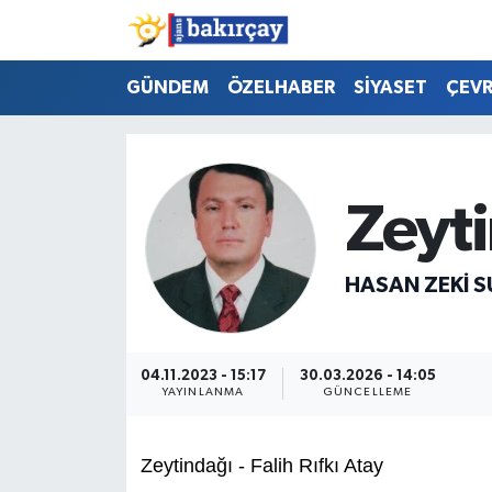
İzmir Nöbetçi Eczaneler
GÜNDEM
ÖZELHABER
SİYASET
ÇEV
İzmir Hava Durumu
İzmir Namaz Vakitleri
Zeyt
İzmir Trafik Yoğunluk Haritası
HASAN ZEKI 
Süper Lig Puan Durumu ve Fikstür
Tüm Manşetler
04.11.2023 - 15:17
30.03.2026 - 14:05
YAYINLANMA
GÜNCELLEME
Son Dakika Haberleri
Zeytindağı - Falih Rıfkı Atay
Haber Arşivi