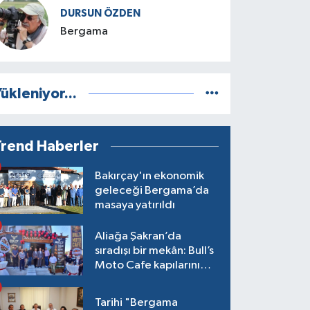
DURSUN ÖZDEN
Bergama
ükleniyor...
Trend Haberler
Bakırçay'ın ekonomik
geleceği Bergama’da
masaya yatırıldı
Aliağa Şakran’da
sıradışı bir mekân: Bull’s
Moto Cafe kapılarını
açtı
Tarihi "Bergama