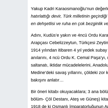
Yakup Kadri Karaosmanoğlu’nun değerle
hatırlattığı devir, Türk milletinin geçirdiğ
en dehşetlisi ve ruha en çok bezginlik v
Adını, Kudüs’e yakın ve 4ncü Ordu Kara
Arapçası Cebelizzeytun, Türkçesi Zeytind
1914 yılından itibaren 4 yıl yedek suba
anılarını, 4 ncü Ordu K. Cemal Paşa’yı, mü
saltanatı, iktidar mücadelelerini, Anadolu
Medine’deki savaş yıllarını, çöldeki zor 
bakışını anlatır…
Bir öneri kitabı okuyacaklara; 3 ana böl
bölüm- Çöl Destanı, Ateş ve Güneş) kita
1918 de ki Osmanlı İmparatorluğunun Arap