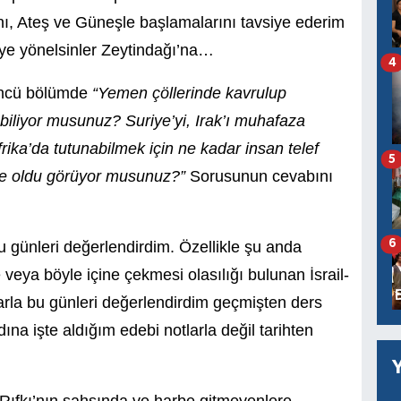
, Ateş ve Güneşle başlamalarını tavsiye ederim
yeye yönelsinler Zeytindağı’na…
4
14ncü bölümde
“Yemen çöllerinde kavrulup
biliyor musunuz? Suriye’yi, Irak’ı muhafaza
frika’da tutunabilmek için ne kadar insan telef
5
ne oldu görüyor musunuz?”
Sorusunun cevabını
6
u günleri değerlendirdim. Özellikle şu anda
veya böyle içine çekmesi olasılığı bulunan İsrail-
arla bu günleri değerlendirdim geçmişten ders
ına işte aldığım edebi notlarla değil tarihten