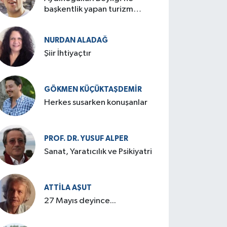
başkentlik yapan turizm
cenneti: Birgi
NURDAN ALADAĞ
Şiir İhtiyaçtır
GÖKMEN KÜÇÜKTAŞDEMIR
Herkes susarken konuşanlar
PROF. DR. YUSUF ALPER
Sanat, Yaratıcılık ve Psikiyatri
ATTILA AŞUT
27 Mayıs deyince...