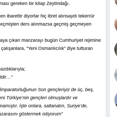
ması gereken bir kitap Zeytindağı.
 ibarettir diyorlar hiç ibret alınsaydı tekerrür
; "Geçmişten ders alınmazsa geçmiş geçmeyen
ortaya çıkan manzarayı bugün Cumhuriyet rejimine
alışanlara, "Yeni Osmanlıcılık" diye tutturan
azdıklarıyla;
ildir…"
 İmparatorluğunun Son gençleriyiz de üç, beş,
ni Türkiye’nin gençleri olmuşlardır ve
mamıştır. İşte onlara, saltanatın, Suriye’de,
nzarasını göstermek istiyorum"