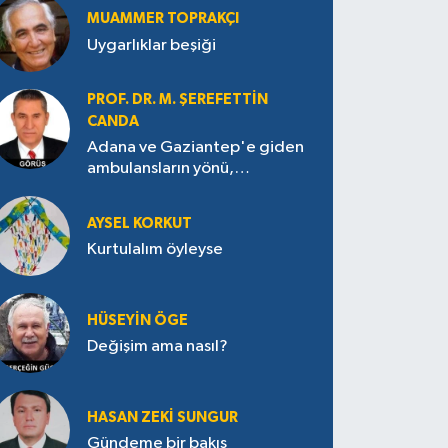
MUAMMER TOPRAKÇI
Uygarlıklar beşiği
PROF. DR. M. ŞEREFETTIN
CANDA
Adana ve Gaziantep'e giden
ambulansların yönü,
Antakya’ya nasıl çevrildi?
AYSEL KORKUT
Kurtulalım öyleyse
HÜSEYIN ÖGE
Değişim ama nasıl?
HASAN ZEKI SUNGUR
Gündeme bir bakış