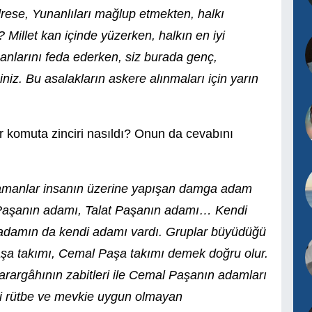
drese, Yunanlıları mağlup etmekten, halkı
Millet kan içinde yüzerken, halkın en iyi
canlarını feda ederken, siz burada genç,
niz. Bu asalakların askere alınmaları için yarın
r komuta zinciri nasıldı? Onun da cevabını
manlar insanın üzerine yapışan damga adam
Paşanın adamı, Talat Paşanın adamı… Kendi
 adamın da kendi adamı vardı. Gruplar büyüdüğü
aşa takımı, Cemal Paşa takımı demek doğru olur.
rargâhının zabitleri ile Cemal Paşanın adamları
eti rütbe ve mevkie uygun olmayan