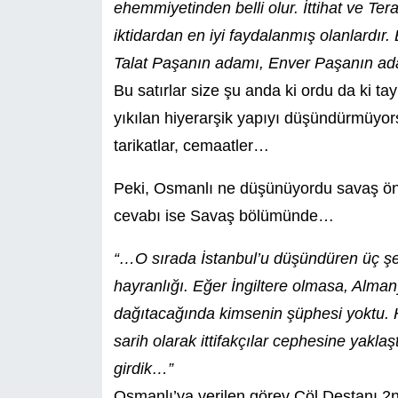
ehemmiyetinden belli olur. İttihat ve Ter
iktidardan en iyi faydalanmış olanlardı
Talat Paşanın adamı, Enver Paşanın a
Bu satırlar size şu anda ki ordu da ki ta
yıkılan hiyerarşik yapıyı düşündürmüyorsa
tarikatlar, cemaatler…
Peki, Osmanlı ne düşünüyordu savaş önce
cevabı ise Savaş bölümünde…
“…O sırada İstanbul’u düşündüren üç şey
hayranlığı. Eğer İngiltere olmasa, Alma
dağıtacağında kimsenin şüphesi yoktu. H
sarih olarak ittifakçılar cephesine yakla
girdik…”
Osmanlı’ya verilen görev Çöl Destanı 2nc