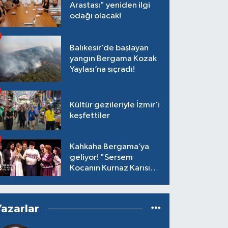
Arastası" yeniden ilgi
odağı olacak!
Balıkesir’de başlayan
yangın Bergama Kozak
Yaylası’na sıçradı!
Kültür gezileriyle İzmir’i
keşfettiler
Kahkaha Bergama’ya
geliyor! "Sersem
Kocanın Kurnaz Karısı"
antik tiyatroda!
Yazarlar