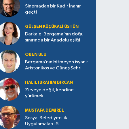
Sinemadan bir Kadir İnanır
geçti
GÜLŞEN KÜÇÜKALI ÜSTÜN
Darkale: Bergama’nın doğu
sınırında bir Anadolu eşiği
OBEN ULU
Bergama’nın bitmeyen isyanı:
Aristonikos ve Güneş Şehri
HALIL İBRAHIM BIRCAN
Zirveye değil, kendine
yürümek
MUSTAFA DEMIREL
Sosyal Belediyecilik
Uygulamaları -5