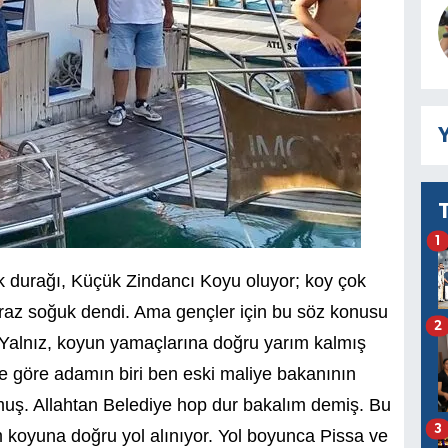
Y
1
lk durağı, Küçük Zindancı Koyu oluyor; koy çok
iraz soğuk dendi. Ama gençler için bu söz konusu
2
. Yalnız, koyun yamaçlarına doğru yarım kalmış
e göre adamın biri ben eski maliye bakanının
muş. Allahtan Belediye hop dur bakalım demiş. Bu
3
 koyuna doğru yol alınıyor. Yol boyunca Pissa ve