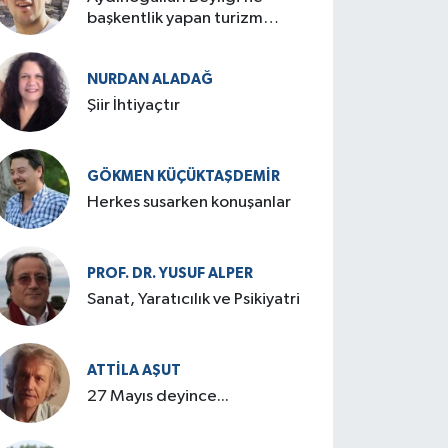
başkentlik yapan turizm
cenneti: Birgi
NURDAN ALADAĞ
Şiir İhtiyaçtır
GÖKMEN KÜÇÜKTAŞDEMIR
Herkes susarken konuşanlar
PROF. DR. YUSUF ALPER
Sanat, Yaratıcılık ve Psikiyatri
ATTILA AŞUT
27 Mayıs deyince...