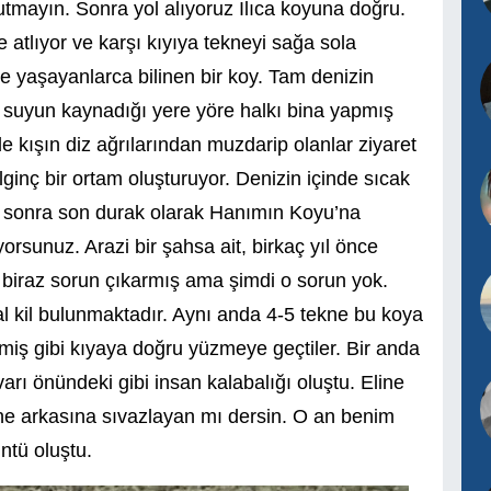
utmayın. Sonra yol alıyoruz Ilıca koyuna doğru.
 atlıyor ve karşı kıyıya tekneyi sağa sola
e yaşayanlarca bilinen bir koy. Tam denizin
e suyun kaynadığı yere yöre halkı bina yapmış
 kışın diz ağrılarından muzdarip olanlar ziyaret
ilginç bir ortam oluşturuyor. Denizin içinde sıcak
ha sonra son durak olarak Hanımın Koyu’na
yorsunuz. Arazi bir şahsa ait, birkaç yıl önce
, biraz sorun çıkarmış ama şimdi o sorun yok.
 kil bulunmaktadır. Aynı anda 4-5 tekne bu koya
miş gibi kıyaya doğru yüzmeye geçtiler. Bir anda
ı önündeki gibi insan kalabalığı oluştu. Eline
e arkasına sıvazlayan mı dersin. O an benim
üntü oluştu.