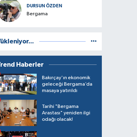
DURSUN ÖZDEN
Bergama
ükleniyor...
Trend Haberler
Bakırçay'ın ekonomik
geleceği Bergama’da
masaya yatırıldı
Tarihi "Bergama
Arastası" yeniden ilgi
odağı olacak!