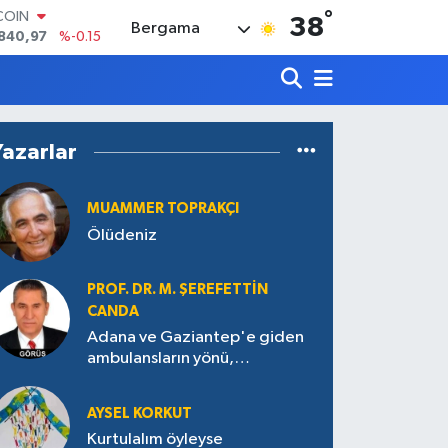
°
LAR
38
Bergama
7436
%0.18
RO
2510
%0.32
RLİN
4811
%0.38
M ALTIN
Yazarlar
60.55
%0
T100
779
%-14
MUAMMER TOPRAKÇI
COIN
Ölüdeniz
840,97
%-0.15
PROF. DR. M. ŞEREFETTIN
CANDA
Adana ve Gaziantep'e giden
ambulansların yönü,
Antakya’ya nasıl çevrildi?
AYSEL KORKUT
Kurtulalım öyleyse