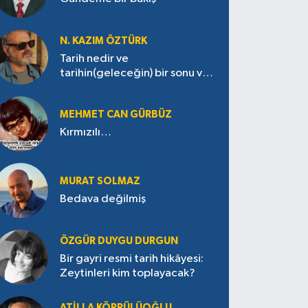
N. KAZIM ÖZTÜRK
Tarih nedir ve
tarihin(geleceğin) bir sonu var
mı?
MEHMET CAN GÜRBÜZ
Kırmızılı…
MURAT SOLMAZ
Bedava değilmiş
ÖZGÜR DUYGU DURGUN
Bir gayri resmi tarih hikâyesi:
Zeytinleri kim toplayacak?
ATILLA KÖPRÜLÜOĞLU