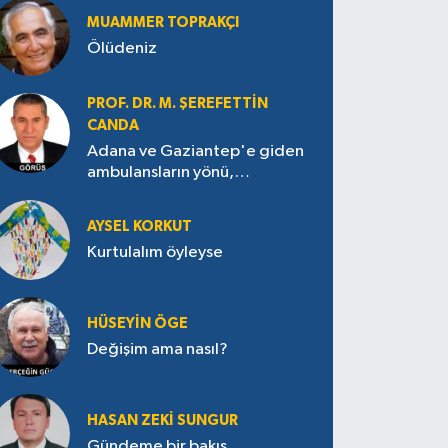
MUAMMER TOPRAKÇI
Ölüdeniz
PROF. DR. M. ŞEREFETTIN
CANDA
Adana ve Gaziantep'e giden
ambulansların yönü,
Antakya’ya nasıl çevrildi?
AYSEL KORKUT
Kurtulalım öyleyse
HÜSEYIN ÖGE
Değişim ama nasıl?
HASAN ZEKI SUNGUR
Gündeme bir bakış