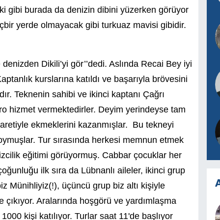
i gibi burada da denizin dibini yüzerken görüyor
çbir yerde olmayacak gibi turkuaz mavisi gibidir.
enizden Dikili’yi gör’’dedi. Aslında Recai Bey iyi
aptanlık kurslarına katıldı ve başarıyla brövesini
ır. Teknenin sahibi ve ikinci kaptanı Çağrı
adro hizmet vermektedirler. Deyim yerindeyse tam
icaretiyle ekmeklerini kazanmışlar. Bu tekneyi
 koymuşlar. Tur sırasında herkesi memnun etmek
enizcilik eğitimi görüyormuş. Cabbar çocuklar her
oğunluğu ilk sıra da Lübnanlı aileler, ikinci grup
A
iz Münihliyiz(!), üçüncü grup biz altı kişiyle
kne çıkıyor. Aralarında hoşgörü ve yardımlaşma
1000 kişi katılıyor. Turlar saat 11'de başlıyor