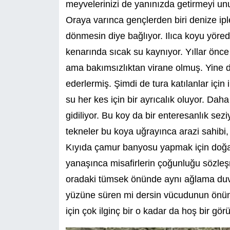
meyvelerinizi de yanınızda getirmeyi un
Oraya varınca gençlerden biri denize iple
dönmesin diye bağlıyor. Ilıca koyu yöred
kenarında sıcak su kaynıyor. Yıllar önc
ama bakımsızlıktan virane olmuş. Yine de
ederlermiş. Şimdi de tura katılanlar için 
su her kes için bir ayrıcalık oluyor. Da
gidiliyor. Bu koy da bir enteresanlık sezi
tekneler bu koya uğrayınca arazi sahibi
Kıyıda çamur banyosu yapmak için doğal
yanaşınca misafirlerin çoğunluğu sözleş
oradaki tümsek önünde aynı ağlama duvar
yüzüne süren mi dersin vücudunun önün
için çok ilginç bir o kadar da hoş bir gör