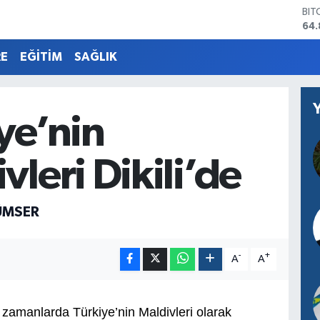
DO
47,
EU
55,
RE
EĞİTİM
SAĞLIK
STE
64,
GRA
66
ye’nin
BİS
13.
BIT
vleri Dikili’de
64.
ÜMSER
-
+
A
A
 zamanlarda Türkiye’nin Maldivleri olarak