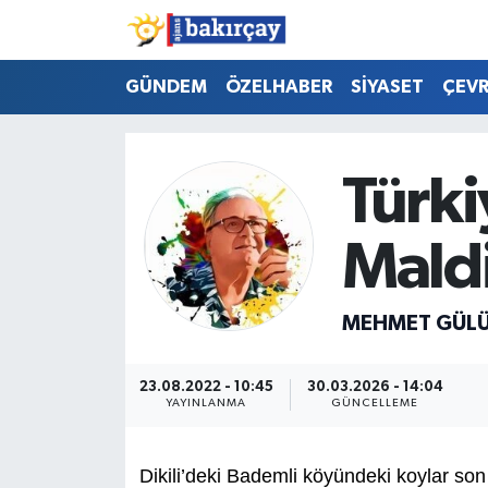
İzmir Nöbetçi Eczaneler
GÜNDEM
ÖZELHABER
SİYASET
ÇEV
İzmir Hava Durumu
Türki
İzmir Namaz Vakitleri
Maldi
İzmir Trafik Yoğunluk Haritası
Süper Lig Puan Durumu ve Fikstür
MEHMET GÜL
Tüm Manşetler
23.08.2022 - 10:45
30.03.2026 - 14:04
YAYINLANMA
GÜNCELLEME
Son Dakika Haberleri
Haber Arşivi
Dikili’deki Bademli köyündeki koylar son