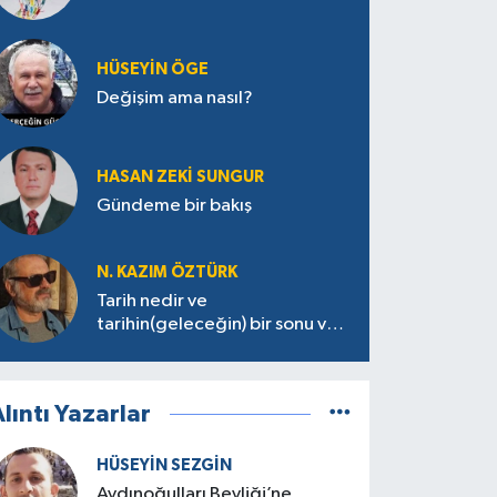
HÜSEYIN ÖGE
Değişim ama nasıl?
HASAN ZEKI SUNGUR
Gündeme bir bakış
N. KAZIM ÖZTÜRK
Tarih nedir ve
tarihin(geleceğin) bir sonu var
mı?
lıntı Yazarlar
HÜSEYIN SEZGIN
Aydınoğulları Beyliği’ne