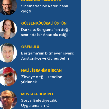
Sinemadan bir Kadir İnanır
geçti
GÜLŞEN KÜÇÜKALI ÜSTÜN
Darkale: Bergama’nın doğu
sınırında bir Anadolu eşiği
OBEN ULU
Bergama’nın bitmeyen isyanı:
Aristonikos ve Güneş Şehri
HALIL İBRAHIM BIRCAN
Zirveye değil, kendine
yürümek
MUSTAFA DEMIREL
Sosyal Belediyecilik
Uygulamaları -5