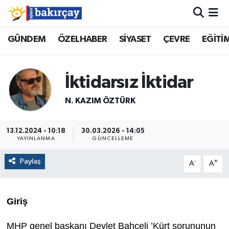
İzmir Nöbetçi Eczaneler
GÜNDEM
ÖZELHABER
SİYASET
ÇEVRE
EĞİTİ
İzmir Hava Durumu
İktidarsız İktidar
İzmir Namaz Vakitleri
N. KAZIM ÖZTÜRK
İzmir Trafik Yoğunluk Haritası
13.12.2024 - 10:18
30.03.2026 - 14:05
YAYINLANMA
GÜNCELLEME
Süper Lig Puan Durumu ve Fikstür
Paylaş
-
+
A
A
Tüm Manşetler
Son Dakika Haberleri
Giriş
Haber Arşivi
MHP genel başkanı Devlet Bahçeli ’Kürt sorununun