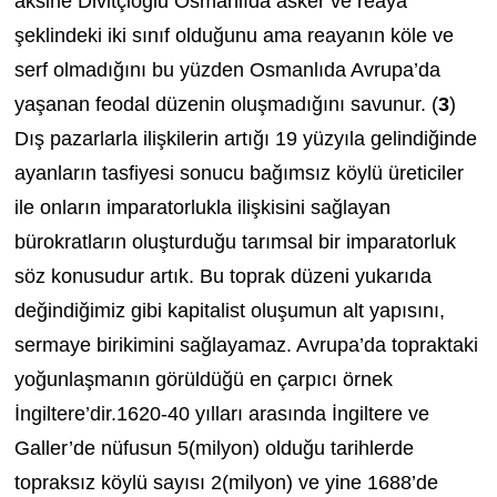
aksine Divitçioğlu Osmanlıda asker ve reaya
şeklindeki iki sınıf olduğunu ama reayanın köle ve
serf olmadığını bu yüzden Osmanlıda Avrupa’da
yaşanan feodal düzenin oluşmadığını savunur. (
3
)
Dış pazarlarla ilişkilerin artığı 19 yüzyıla gelindiğinde
ayanların tasfiyesi sonucu bağımsız köylü üreticiler
ile onların imparatorlukla ilişkisini sağlayan
bürokratların oluşturduğu tarımsal bir imparatorluk
söz konusudur artık. Bu toprak düzeni yukarıda
değindiğimiz gibi kapitalist oluşumun alt yapısını,
sermaye birikimini sağlayamaz. Avrupa’da topraktaki
yoğunlaşmanın görüldüğü en çarpıcı örnek
İngiltere’dir.1620-40 yılları arasında İngiltere ve
Galler’de nüfusun 5(milyon) olduğu tarihlerde
topraksız köylü sayısı 2(milyon) ve yine 1688’de