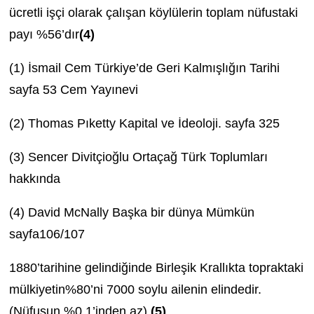
ücretli işçi olarak çalışan köylülerin toplam nüfustaki
payı %56’dır
(4)
(1) İsmail Cem Türkiye’de Geri Kalmışlığın Tarihi
sayfa 53 Cem Yayınevi
(2) Thomas Pıketty Kapital ve İdeoloji. sayfa 325
(3) Sencer Divitçioğlu Ortaçağ Türk Toplumları
hakkında
(4) David McNally Başka bir dünya Mümkün
sayfa106/107
1880’tarihine gelindiğinde Birleşik Krallıkta topraktaki
mülkiyetin%80’ni 7000 soylu ailenin elindedir.
(Nüfusun %0,1’inden az)
(5)