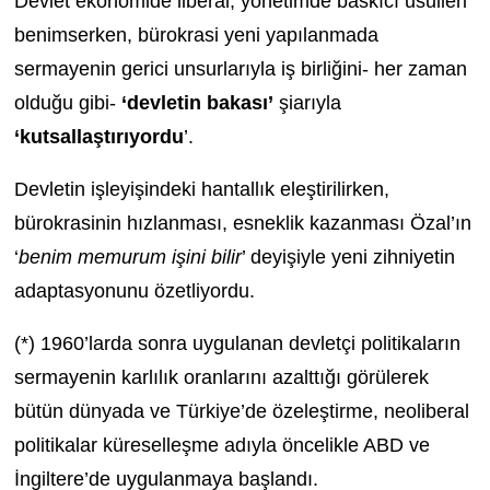
Devlet ekonomide liberal, yönetimde baskıcı usulleri
benimserken, bürokrasi yeni yapılanmada
sermayenin gerici unsurlarıyla iş birliğini- her zaman
olduğu gibi-
‘devletin bakası’
şiarıyla
‘k
utsallaştırıyordu
’.
Devletin işleyişindeki hantallık eleştirilirken,
bürokrasinin hızlanması, esneklik kazanması Özal’ın
‘
benim memurum işini bilir
’ deyişiyle yeni zihniyetin
adaptasyonunu özetliyordu.
(*) 1960’larda sonra uygulanan devletçi politikaların
sermayenin karlılık oranlarını azalttığı görülerek
bütün dünyada ve Türkiye’de özeleştirme, neoliberal
politikalar küreselleşme adıyla öncelikle ABD ve
İngiltere’de uygulanmaya başlandı.