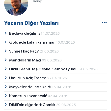
Tarihçi
Yazarın Diğer Yazıları
Bedava değilmiş
14.07.2026
Gölgede kalan kahraman
10.07.2026
Sünnet kaç kaç?
21.06.2026
Mandalların Maçı
09.06.2026
Dikili Granit Taş-Heykel Sempozyumu
14.05.2026
Umudun Adı; Franco
27.04.2026
Meyveler dalında kaldı
16.04.2026
Kamerun kazanacak!
07.04.2026
Dikili’nin ciğerleri: Çamlık
29.08.2025