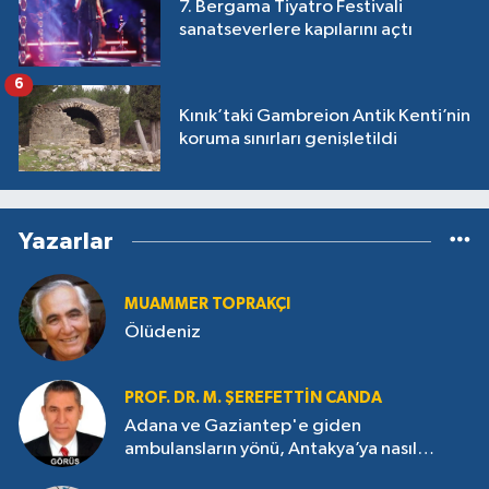
7. Bergama Tiyatro Festivali
sanatseverlere kapılarını açtı
6
Kınık’taki Gambreion Antik Kenti’nin
koruma sınırları genişletildi
Yazarlar
MUAMMER TOPRAKÇI
Ölüdeniz
PROF. DR. M. ŞEREFETTIN CANDA
Adana ve Gaziantep'e giden
ambulansların yönü, Antakya’ya nasıl
çevrildi?