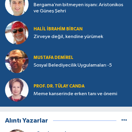
Bergama’nın bitmeyen isyanı: Aristonikos
ve Güneş Şehri
HALIL İBRAHIM BIRCAN
Zirveye değil, kendine yürümek
MUSTAFA DEMIREL
Sosyal Belediyecilik Uygulamaları -5
PROF. DR. TÜLAY CANDA
Meme kanserinde erken tanı ve önemi
Alıntı Yazarlar