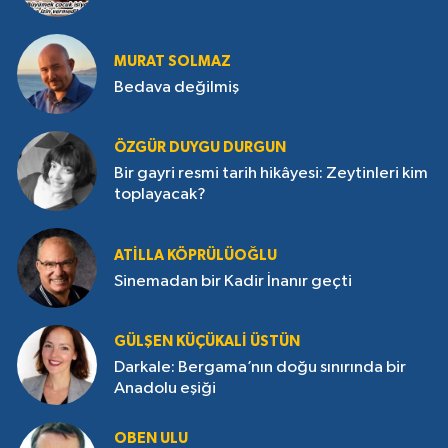
MURAT SOLMAZ
Bedava değilmiş
ÖZGÜR DUYGU DURGUN
Bir gayri resmi tarih hikâyesi: Zeytinleri kim
toplayacak?
ATILLA KÖPRÜLÜOĞLU
Sinemadan bir Kadir İnanır geçti
GÜLŞEN KÜÇÜKALI ÜSTÜN
Darkale: Bergama’nın doğu sınırında bir
Anadolu eşiği
OBEN ULU