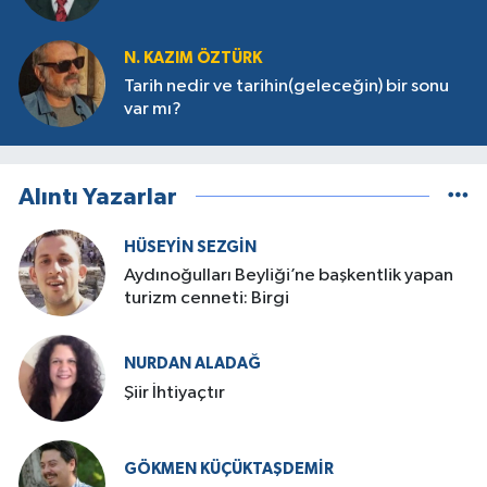
N. KAZIM ÖZTÜRK
Tarih nedir ve tarihin(geleceğin) bir sonu
var mı?
Alıntı Yazarlar
HÜSEYIN SEZGIN
Aydınoğulları Beyliği’ne başkentlik yapan
turizm cenneti: Birgi
NURDAN ALADAĞ
Şiir İhtiyaçtır
GÖKMEN KÜÇÜKTAŞDEMIR