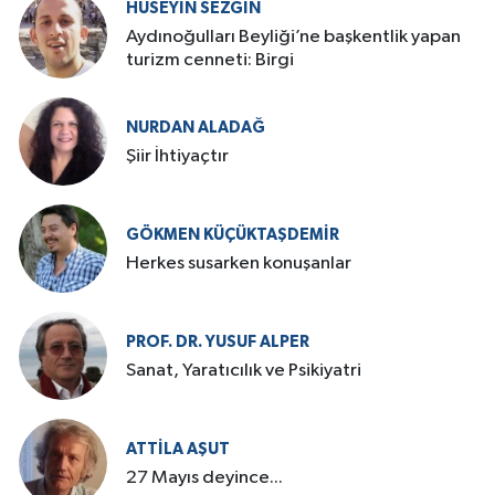
HÜSEYIN SEZGIN
Aydınoğulları Beyliği’ne başkentlik yapan
turizm cenneti: Birgi
NURDAN ALADAĞ
Şiir İhtiyaçtır
GÖKMEN KÜÇÜKTAŞDEMIR
Herkes susarken konuşanlar
PROF. DR. YUSUF ALPER
Sanat, Yaratıcılık ve Psikiyatri
ATTILA AŞUT
27 Mayıs deyince...