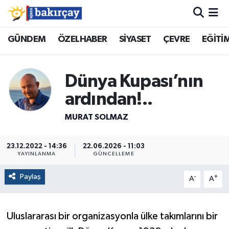
İzmir Nöbetçi Eczaneler
GÜNDEM
ÖZELHABER
SİYASET
ÇEVRE
EĞİTİ
İzmir Hava Durumu
Dünya Kupası’nın
İzmir Namaz Vakitleri
ardından!..
İzmir Trafik Yoğunluk Haritası
MURAT SOLMAZ
Süper Lig Puan Durumu ve Fikstür
23.12.2022 - 14:36
22.06.2026 - 11:03
YAYINLANMA
GÜNCELLEME
Tüm Manşetler
Paylaş
-
+
A
A
Son Dakika Haberleri
Uluslararası bir organizasyonla ülke takımlarını bir
Haber Arşivi