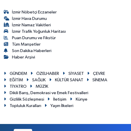
İzmir Nöbetçi Eczaneler
İzmir Hava Durumu
İzmir Namaz Vakitleri
İzmir Trafik Yoğunluk Haritası
Puan Durumu ve Fikstür
Tüm Manşetler
Son Dakika Haberleri
Haber Arşivi
GÜNDEM
ÖZELHABER
SİYASET
ÇEVRE
EĞİTİM
SAĞLIK
KÜLTÜR SANAT
SİNEMA
TİYATRO
MÜZİK
Dikili Barış, Demokrasi ve Emek Festivalleri
Gizlilik Sözleşmesi
İletişim
Künye
Topluluk Kuralları
Yayın İlkeleri