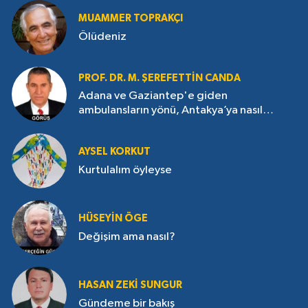
MUAMMER TOPRAKÇI
Ölüdeniz
PROF. DR. M. ŞEREFETTIN CANDA
Adana ve Gaziantep'e giden
ambulansların yönü, Antakya’ya nasıl
çevrildi?
AYSEL KORKUT
Kurtulalım öyleyse
HÜSEYIN ÖGE
Değişim ama nasıl?
HASAN ZEKI SUNGUR
Gündeme bir bakış