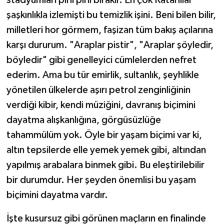
stadyumları pırıl pırıl bırakır. En çok Katarlılar
şaşkınlıkla izlemişti bu temizlik işini. Beni bilen bilir,
milletleri hor görmem, faşizan tüm bakış açılarına
karşı dururum. "Araplar pistir", "Araplar şöyledir,
böyledir" gibi genelleyici cümlelerden nefret
ederim. Ama bu tür emirlik, sultanlık, şeyhlikle
yönetilen ülkelerde aşırı petrol zenginliğinin
verdiği kibir, kendi müziğini, davranış biçimini
dayatma alışkanlığına, görgüsüzlüğe
tahammülüm yok. Öyle bir yaşam biçimi var ki,
altın tepsilerde elle yemek yemek gibi, altından
yapılmış arabalara binmek gibi. Bu eleştirilebilir
bir durumdur. Her şeyden önemlisi bu yaşam
biçimini dayatma vardır.
İşte kusursuz gibi görünen maçların en finalinde