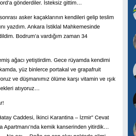
rd’a gönderdiler. İsteksiz gittim…
nrası asker kaçaklarının kendileri gelip teslim
rını yazdım. Ankara İstiklal Mahkemesinde
dildim. Bodrum’a vardığım zaman 34
emiş ağacı yetiştirdim. Gece rüyamda kendimi
kamda, yüz binlerce portakal ve grapafruit
liyoruz ve düşmanımız ölüme karşı vitamin ve ışık
içekleri atıyoruz…
r!
atay Caddesi, İkinci Karantina – İzmir” Cevat
ba Apartmanı’nda kemik kanserinden yitirdik…