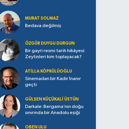
MURAT SOLMAZ
Bedava değilmiş
ÖZGÜR DUYGU DURGUN
Bir gayri resmi tarih hikâyesi:
Zeytinleri kim toplayacak?
ATILLA KÖPRÜLÜOĞLU
Sinemadan bir Kadir İnanır
geçti
GÜLŞEN KÜÇÜKALI ÜSTÜN
Darkale: Bergama’nın doğu
sınırında bir Anadolu eşiği
OBEN ULU