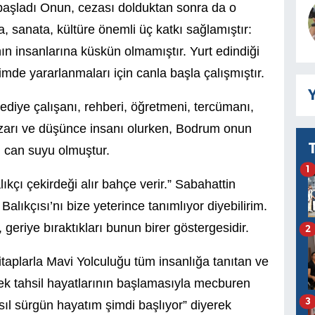
başladı Onun, cezası dolduktan sonra da o
sanata, kültüre önemli üç katkı sağlamıştır:
nın insanlarına küskün olmamıştır. Yurt edindiği
imde yararlanmaları için canla başla çalışmıştır.
Y
lediye çalışanı, rehberi, öğretmeni, tercümanı,
azarı ve düşünce insanı olurken, Bodrum onun
 can suyu olmuştur.
1
ıkçı çekirdeği alır bahçe verir.” Sabahattin
alıkçısı’nı bize yeterince tanımlıyor diyebilirim.
 geriye bıraktıkları bunun birer göstergesidir.
2
taplarla Mavi Yolculuğu tüm insanlığa tanıtan ve
ek tahsil hayatlarının başlamasıyla mecburen
3
ıl sürgün hayatım şimdi başlıyor” diyerek