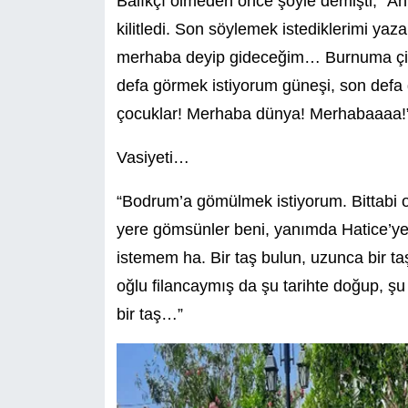
Balıkçı ölmeden önce şöyle demişti; “A
kilitledi. Son söylemek istediklerimi 
merhaba deyip gideceğim… Burnuma çiçe
defa görmek istiyorum güneşi, son def
çocuklar! Merhaba dünya! Merhabaaaa!
Vasiyeti…
“Bodrum’a gömülmek istiyorum. Bittabi o
yere gömsünler beni, yanımda Hatice’ye d
istemem ha. Bir taş bulun, uzunca bir t
oğlu filancaymış da şu tarihte doğup, şu
bir taş…”