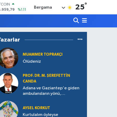
ITCOIN
°
25
4.959,79
%1.11
Bergama
OLAR
7,7436
%0.18
URO
5,2510
%0.32
ERLİN
,4811
%0.38
Yazarlar
RAM ALTIN
660.55
%0.03
ST100
MUAMMER TOPRAKÇI
.779
%-14
Ölüdeniz
PROF. DR. M. ŞEREFETTIN
CANDA
Adana ve Gaziantep'e giden
ambulansların yönü,
Antakya’ya nasıl çevrildi?
AYSEL KORKUT
Kurtulalım öyleyse