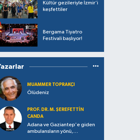
Kültür gezileriyle İzmir’i
keşfettiler
Bergama Tiyatro
Festivali başlıyor!
Yazarlar
MUAMMER TOPRAKÇI
Ölüdeniz
PROF. DR. M. ŞEREFETTIN
CANDA
Adana ve Gaziantep'e giden
ambulansların yönü,
Antakya’ya nasıl çevrildi?