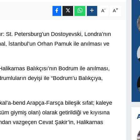
-
+
A
A
anır: St. Petersburg’un Dostoyevski, Londra’nın
l, İstanbul’un Orhan Pamuk ile anılması ve
alikarnas Balıkçısı’nın Bodrum ile anılması,
umluların deyişi ile “Bodrum’u Balıkçıya,
kal’a-bend Arapça-Farsça bileşik sıfat; kaleye
m giymiş olan) olarak getirildiği ve kıyısına
A
rından vazgeçen Cevat Şakir’in, Halikarnas