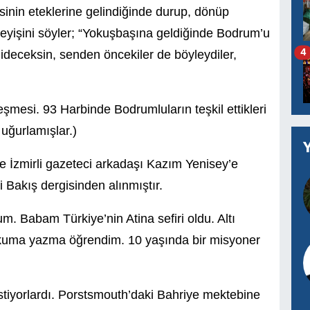
sinin eteklerine gelindiğinde durup, dönüp
yişini söyler; “Yokuşbaşına geldiğinde Bodrum’u
ideceksin, senden öncekiler de böyleydiler,
4
eşmesi. 93 Harbinde Bodrumluların teşkil ettikleri
 uğurlamışlar.)
ile İzmirli gazeteci arkadaşı Kazım Yenisey’e
 Bakış dergisinden alınmıştır.
m. Babam Türkiye’nin Atina sefiri oldu. Altı
kuma yazma öğrendim. 10 yaşında bir misyoner
stiyorlardı. Porstsmouth’daki Bahriye mektebine