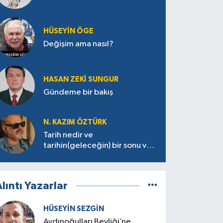
HÜSEYIN ÖGE
Değişim ama nasıl?
HASAN ZEKI SUNGUR
Gündeme bir bakış
N. KAZIM ÖZTÜRK
Tarih nedir ve
tarihin(geleceğin) bir sonu var
mı?
lıntı Yazarlar
HÜSEYIN SEZGIN
Aydınoğulları Beyliği’ne