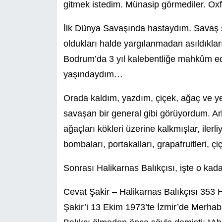
gitmek istedim. Münasip görmediler. Oxfo
İlk Dünya Savaşında hastaydım. Savaş so
oldukları halde yargılanmadan asıldıkla
Bodrum’da 3 yıl kalebentliğe mahkûm e
yaşındaydım…
Orada kaldım, yazdım, çiçek, ağaç ve y
savaşan bir general gibi görüyordum. Ar
ağaçları kökleri üzerine kalkmışlar, iler
bombaları, portakalları, grapafruitleri, ç
Sonrası Halikarnas Balıkçısı, işte o kada
Cevat Şakir – Halikarnas Balıkçısı 353 H
Şakir’i 13 Ekim 1973’te İzmir’de Merha