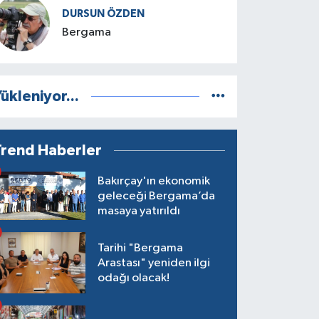
DURSUN ÖZDEN
Bergama
ükleniyor...
Trend Haberler
Bakırçay'ın ekonomik
geleceği Bergama’da
masaya yatırıldı
Tarihi "Bergama
Arastası" yeniden ilgi
odağı olacak!