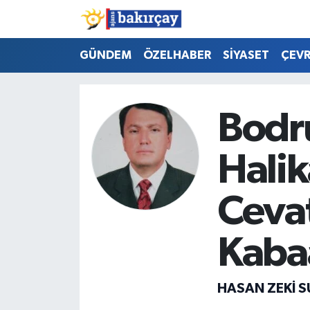
İzmir Nöbetçi Eczaneler
GÜNDEM
ÖZELHABER
SİYASET
ÇEV
İzmir Hava Durumu
Bodr
İzmir Namaz Vakitleri
Halik
İzmir Trafik Yoğunluk Haritası
Süper Lig Puan Durumu ve Fikstür
Cevat
Tüm Manşetler
Kaba
Son Dakika Haberleri
HASAN ZEKI 
Haber Arşivi