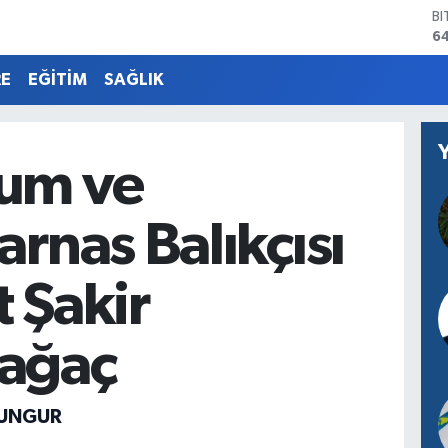
B
6
D
4
RE
EĞİTİM
SAĞLIK
E
5
ST
64
um ve
G
6
Bİ
arnas Balıkçısı
13
 Şakir
ağaç
SUNGUR