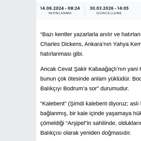
14.06.2024 - 08:24
30.03.2026 - 14:05
YAYINLANMA
GÜNCELLEME
“Bazı kentler yazarlarla anılır ve hatırl
Charles Dickens, Ankara’nın Yahya Kema
hatırlanması gibi.
Ancak Cevat Şakir Kabaağaçlı’nın yani H
bunun çok ötesinde anlam yüklüdür. Bodr
Balıkçıyı Bodrum’a sor” durumudur.
“Kalebent” (Şimdi kalebent diyoruz; aslı 
bağlanmış, bir kale içinde yaşamaya hükü
çömeldiği “Arşipel”in sahilinde, oldukla
Balıkçısı olarak yeniden doğmasıdır.