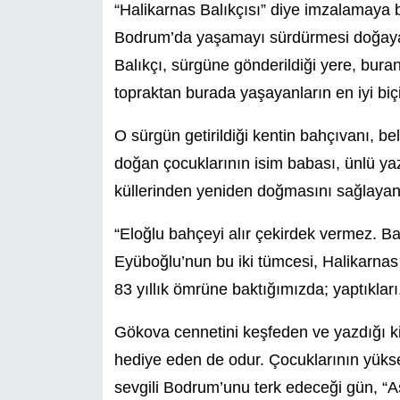
“Halikarnas Balıkçısı” diye imzalamaya 
Bodrum’da yaşamayı sürdürmesi doğaya, 
Balıkçı, sürgüne gönderildiği yere, bura
topraktan burada yaşayanların en iyi biç
O sürgün getirildiği kentin bahçıvanı, be
doğan çocuklarının isim babası, ünlü y
küllerinden yeniden doğmasını sağlayan
“Eloğlu bahçeyi alır çekirdek vermez. Bal
Eyüboğlu’nun bu iki tümcesi, Halikarnas B
83 yıllık ömrüne baktığımızda; yaptıkları,
Gökova cennetini keşfeden ve yazdığı ki
hediye eden de odur. Çocuklarının yüks
sevgili Bodrum’unu terk edeceği gün, “As