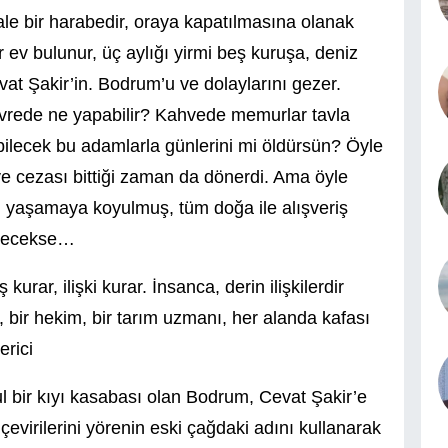
ale bir harabedir, oraya kapatılmasına olanak
 ev bulunur, üç aylığı yirmi beş kuruşa, deniz
evat Şakir’in. Bodrum’u ve dolaylarını gezer.
evrede ne yapabilir? Kahvede memurlar tavla
ilecek bu adamlarla günlerini mi öldürsün? Öyle
 ve cezası bittiği zaman da dönerdi. Ama öyle
 yaşamaya koyulmuş, tüm doğa ile alışveriş
bilecekse…
 kurar, ilişki kurar. İnsanca, derin ilişkilerdir
, bir hekim, bir tarım uzmanı, her alanda kafası
erici
l bir kıyı kasabası olan Bodrum, Cevat Şakir’e
 çevirilerini yörenin eski çağdaki adını kullanarak