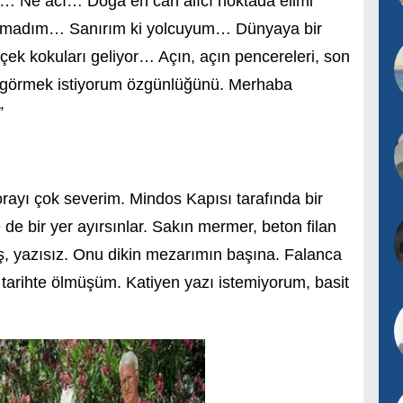
h… Ne acı… Doğa en can alıcı noktada elimi
yazamadım… Sanırım ki yolcuyum… Dünyaya bir
k kokuları geliyor… Açın, açın pencereleri, son
a görmek istiyorum özgünlüğünü. Merhaba
”
rayı çok severim. Mindos Kapısı tarafında bir
e bir yer ayırsınlar. Sakın mermer, beton filan
aş, yazısız. Onu dikin mezarımın başına. Falanca
 tarihte ölmüşüm. Katiyen yazı istemiyorum, basit