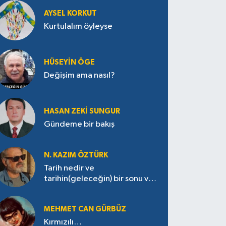
AYSEL KORKUT
Kurtulalım öyleyse
HÜSEYIN ÖGE
Değişim ama nasıl?
HASAN ZEKI SUNGUR
Gündeme bir bakış
N. KAZIM ÖZTÜRK
Tarih nedir ve
tarihin(geleceğin) bir sonu var
mı?
MEHMET CAN GÜRBÜZ
Kırmızılı…