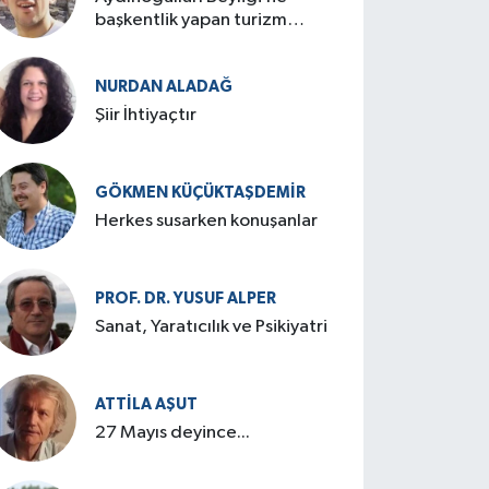
başkentlik yapan turizm
cenneti: Birgi
NURDAN ALADAĞ
Şiir İhtiyaçtır
GÖKMEN KÜÇÜKTAŞDEMIR
Herkes susarken konuşanlar
PROF. DR. YUSUF ALPER
Sanat, Yaratıcılık ve Psikiyatri
ATTILA AŞUT
27 Mayıs deyince...