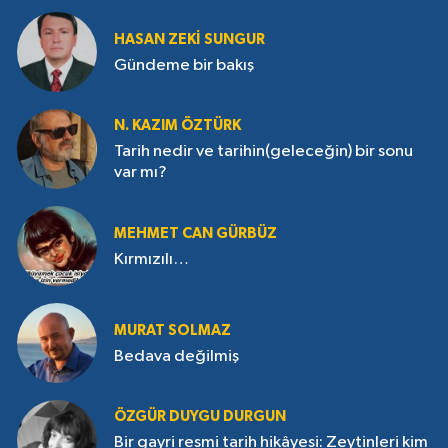
HASAN ZEKI SUNGUR
Gündeme bir bakış
N. KAZIM ÖZTÜRK
Tarih nedir ve tarihin(geleceğin) bir sonu
var mı?
MEHMET CAN GÜRBÜZ
Kırmızılı…
MURAT SOLMAZ
Bedava değilmiş
ÖZGÜR DUYGU DURGUN
Bir gayri resmi tarih hikâyesi: Zeytinleri kim