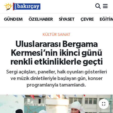
İzmir Nöbetçi Eczaneler
GÜNDEM
ÖZELHABER
SİYASET
ÇEVRE
EĞİTİ
İzmir Hava Durumu
KÜLTÜR SANAT
Uluslararası Bergama
İzmir Namaz Vakitleri
Kermesi’nin ikinci günü
İzmir Trafik Yoğunluk Haritası
renkli etkinliklerle geçti
Süper Lig Puan Durumu ve Fikstür
Sergi açılışları, paneller, halk oyunları gösterileri
ve müzik dinletileriyle başlayan gün, konser
Tüm Manşetler
programlarıyla tamamlandı.
Son Dakika Haberleri
Haber Arşivi