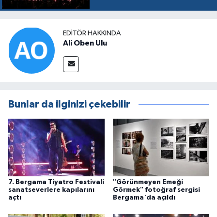
EDITÖR HAKKINDA
Ali Oben Ulu
Bunlar da ilginizi çekebilir
7. Bergama Tiyatro Festivali
"Görünmeyen Emeği
sanatseverlere kapılarını
Görmek" fotoğraf sergisi
açtı
Bergama'da açıldı