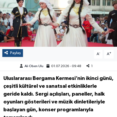
Paylaş
-
+
A
A
Ali Oben Ulu
01.07.2026 - 09:48
1
Uluslararası Bergama Kermesi’nin ikinci günü,
çeşitli kültürel ve sanatsal etkinliklerle
geride kaldı. Sergi açılışları, paneller, halk
oyunları gösterileri ve müzik dinletileriyle
başlayan gün, konser programlarıyla