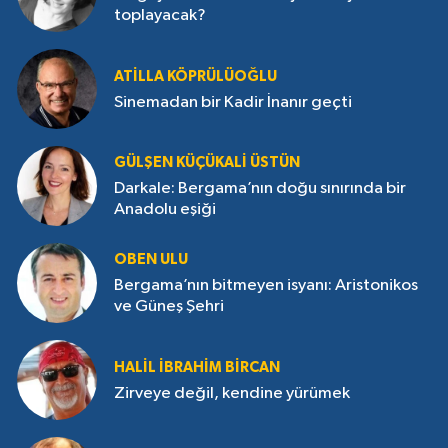
toplayacak?
ATILLA KÖPRÜLÜOĞLU
Sinemadan bir Kadir İnanır geçti
GÜLŞEN KÜÇÜKALI ÜSTÜN
Darkale: Bergama’nın doğu sınırında bir
Anadolu eşiği
OBEN ULU
Bergama’nın bitmeyen isyanı: Aristonikos
ve Güneş Şehri
HALIL İBRAHIM BIRCAN
Zirveye değil, kendine yürümek