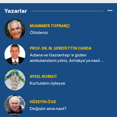
Yazarlar
MUAMMER TOPRAKÇI
Ölüdeniz
PROF. DR. M. ŞEREFETTIN CANDA
Adana ve Gaziantep'e giden
ambulansların yönü, Antakya’ya nasıl
çevrildi?
AYSEL KORKUT
Kurtulalım öyleyse
HÜSEYIN ÖGE
Değişim ama nasıl?