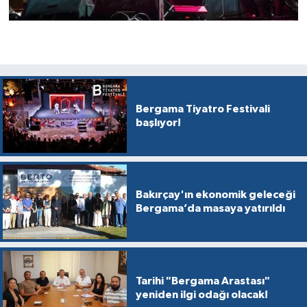
Bergama Tiyatro Festivali
başlıyor!
Bakırçay'ın ekonomik geleceği
Bergama’da masaya yatırıldı
Tarihi "Bergama Arastası"
yeniden ilgi odağı olacak!