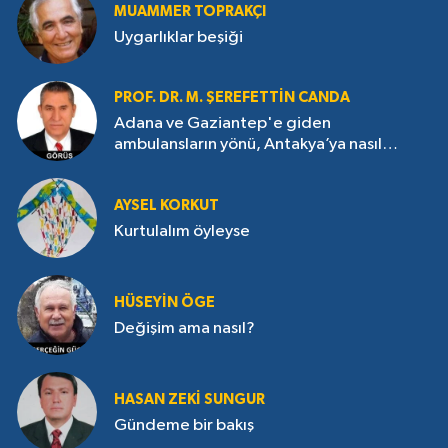
MUAMMER TOPRAKÇI
Uygarlıklar beşiği
PROF. DR. M. ŞEREFETTIN CANDA
Adana ve Gaziantep'e giden
ambulansların yönü, Antakya’ya nasıl
çevrildi?
AYSEL KORKUT
Kurtulalım öyleyse
HÜSEYIN ÖGE
Değişim ama nasıl?
HASAN ZEKI SUNGUR
Gündeme bir bakış