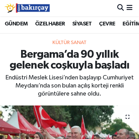
İzmir Nöbetçi Eczaneler
GÜNDEM
ÖZELHABER
SİYASET
ÇEVRE
EĞİTİ
İzmir Hava Durumu
KÜLTÜR SANAT
Bergama’da 90 yıllık
İzmir Namaz Vakitleri
gelenek coşkuyla başladı
İzmir Trafik Yoğunluk Haritası
Endüstri Meslek Lisesi’nden başlayıp Cumhuriyet
Meydanı’nda son bulan açılış korteji renkli
Süper Lig Puan Durumu ve Fikstür
görüntülere sahne oldu.
Tüm Manşetler
Son Dakika Haberleri
Haber Arşivi