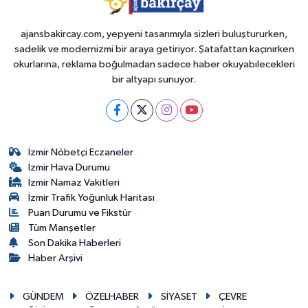
ajansbakircay.com, yepyeni tasarımıyla sizleri buluştururken,
sadelik ve modernizmi bir araya getiriyor. Şatafattan kaçınırken
okurlarına, reklama boğulmadan sadece haber okuyabilecekleri
bir altyapı sunuyor.
İzmir Nöbetçi Eczaneler
İzmir Hava Durumu
İzmir Namaz Vakitleri
İzmir Trafik Yoğunluk Haritası
Puan Durumu ve Fikstür
Tüm Manşetler
Son Dakika Haberleri
Haber Arşivi
GÜNDEM
ÖZELHABER
SİYASET
ÇEVRE