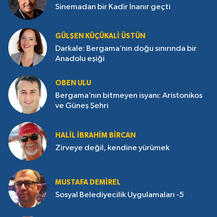
Sinemadan bir Kadir İnanır geçti
GÜLŞEN KÜÇÜKALI ÜSTÜN
Darkale: Bergama’nın doğu sınırında bir
Anadolu eşiği
OBEN ULU
Bergama’nın bitmeyen isyanı: Aristonikos
ve Güneş Şehri
HALIL İBRAHIM BIRCAN
Zirveye değil, kendine yürümek
MUSTAFA DEMIREL
Sosyal Belediyecilik Uygulamaları -5