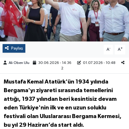
Paylaş
-
+
A
A
Ali Oben Ulu
30.06.2026 - 14:36
01.07.2026 - 10:48
2
Mustafa Kemal Atatürk'ün 1934 yılında
Bergama'yı ziyareti sırasında temellerini
attığı, 1937 yılından beri kesintisiz devam
eden Türkiye'nin ilk ve en uzun soluklu
festivali olan Uluslararası Bergama Kermesi,
bu yıl 29 Haziran’da start aldı.