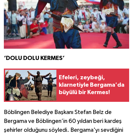
‘DOLU DOLU KERMES’
Efeleri, zeybeği,
klarnetiyle Bergama'da
büyülü bir Kermes!
Böblingen Belediye Başkanı Stefan Belz de
Bergama ve Böblingen’in 60 yıldan beri kardeş
şehirler olduğunu söyledi. Bergama'yı sevdiğini