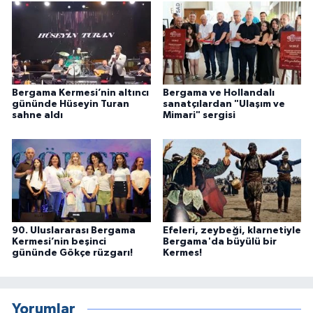
Bergama Kermesi’nin altıncı
Bergama ve Hollandalı
gününde Hüseyin Turan
sanatçılardan "Ulaşım ve
sahne aldı
Mimari" sergisi
90. Uluslararası Bergama
Efeleri, zeybeği, klarnetiyle
Kermesi’nin beşinci
Bergama'da büyülü bir
gününde Gökçe rüzgarı!
Kermes!
Yorumlar