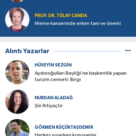
PROF. DR. TÜLAY CANDA
Meme kanserinde erken tanı ve önemi
Alıntı Yazarlar
HÜSEYIN SEZGIN
Aydınoğulları Beyliği’ne başkentlik yapan
turizm cenneti: Birgi
NURDAN ALADAĞ
Şiir İhtiyaçtır
GÖKMEN KÜÇÜKTAŞDEMIR
Herkes susarken konuşanlar