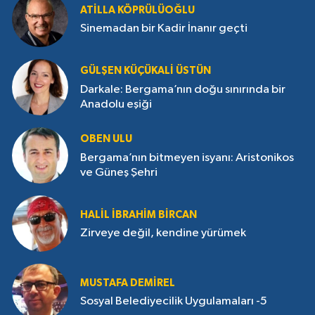
ATILLA KÖPRÜLÜOĞLU
Sinemadan bir Kadir İnanır geçti
GÜLŞEN KÜÇÜKALI ÜSTÜN
Darkale: Bergama’nın doğu sınırında bir
Anadolu eşiği
OBEN ULU
Bergama’nın bitmeyen isyanı: Aristonikos
ve Güneş Şehri
HALIL İBRAHIM BIRCAN
Zirveye değil, kendine yürümek
MUSTAFA DEMIREL
Sosyal Belediyecilik Uygulamaları -5