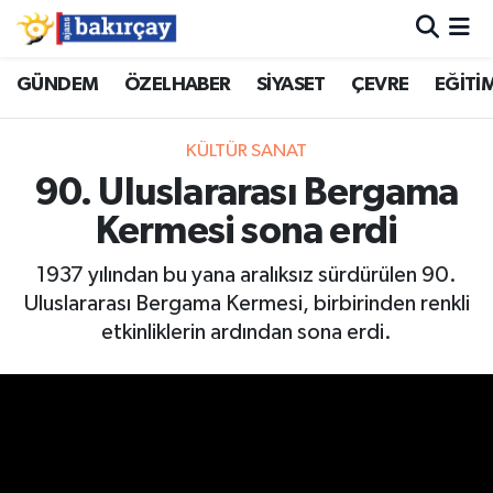
İzmir Nöbetçi Eczaneler
GÜNDEM
ÖZELHABER
SİYASET
ÇEVRE
EĞİTİ
İzmir Hava Durumu
KÜLTÜR SANAT
90. Uluslararası Bergama
İzmir Namaz Vakitleri
Kermesi sona erdi
İzmir Trafik Yoğunluk Haritası
1937 yılından bu yana aralıksız sürdürülen 90.
Uluslararası Bergama Kermesi, birbirinden renkli
Süper Lig Puan Durumu ve Fikstür
etkinliklerin ardından sona erdi.
Tüm Manşetler
Son Dakika Haberleri
Haber Arşivi