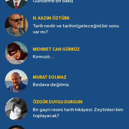
Gündeme bir bakış
N. KAZIM ÖZTÜRK
Tarih nedir ve tarihin(geleceğin) bir sonu
var mı?
MEHMET CAN GÜRBÜZ
Kırmızılı…
MURAT SOLMAZ
Bedava değilmiş
ÖZGÜR DUYGU DURGUN
Bir gayri resmi tarih hikâyesi: Zeytinleri kim
toplayacak?