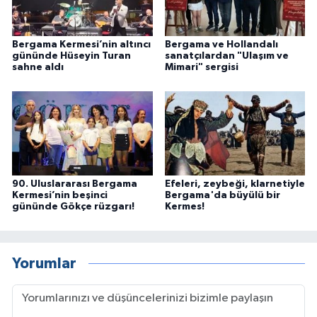
Bergama Kermesi’nin altıncı
Bergama ve Hollandalı
gününde Hüseyin Turan
sanatçılardan "Ulaşım ve
sahne aldı
Mimari" sergisi
90. Uluslararası Bergama
Efeleri, zeybeği, klarnetiyle
Kermesi’nin beşinci
Bergama'da büyülü bir
gününde Gökçe rüzgarı!
Kermes!
Yorumlar