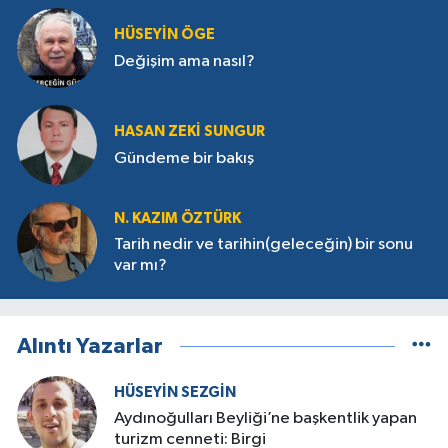
HÜSEYIN ÖGE
Değişim ama nasıl?
HASAN ZEKI SUNGUR
Gündeme bir bakış
N. KAZIM ÖZTÜRK
Tarih nedir ve tarihin(geleceğin) bir sonu
var mı?
Alıntı Yazarlar
HÜSEYIN SEZGIN
Aydınoğulları Beyliği’ne başkentlik yapan
turizm cenneti: Birgi