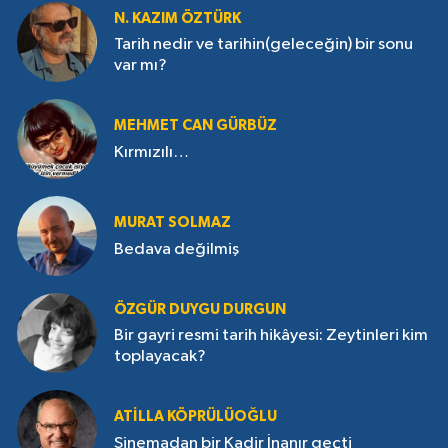
N. KAZIM ÖZTÜRK
Tarih nedir ve tarihin(geleceğin) bir sonu
var mı?
MEHMET CAN GÜRBÜZ
Kırmızılı…
MURAT SOLMAZ
Bedava değilmiş
ÖZGÜR DUYGU DURGUN
Bir gayri resmi tarih hikâyesi: Zeytinleri kim
toplayacak?
ATILLA KÖPRÜLÜOĞLU
Sinemadan bir Kadir İnanır geçti