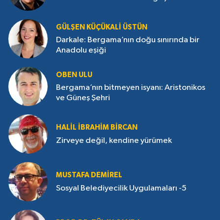
GÜLŞEN KÜÇÜKALI ÜSTÜN
Darkale: Bergama’nın doğu sınırında bir
Anadolu eşiği
OBEN ULU
Bergama’nın bitmeyen isyanı: Aristonikos
ve Güneş Şehri
HALIL İBRAHIM BIRCAN
Zirveye değil, kendine yürümek
MUSTAFA DEMIREL
Sosyal Belediyecilik Uygulamaları -5