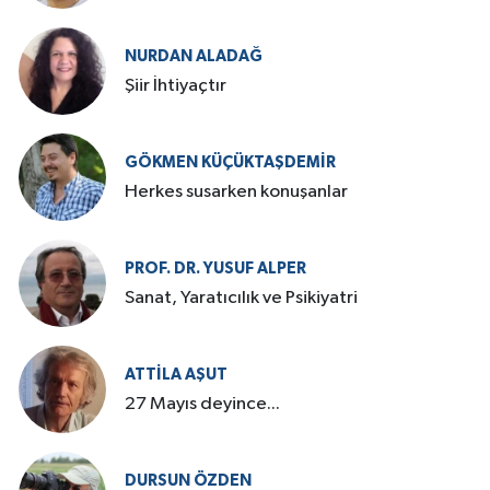
NURDAN ALADAĞ
Şiir İhtiyaçtır
GÖKMEN KÜÇÜKTAŞDEMIR
Herkes susarken konuşanlar
PROF. DR. YUSUF ALPER
Sanat, Yaratıcılık ve Psikiyatri
ATTILA AŞUT
27 Mayıs deyince...
DURSUN ÖZDEN