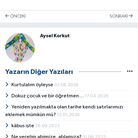
ÖNCEKI
SONRAKI
Aysel Korkut
Yazarın Diğer Yazıları
Kurtulalım öyleyse
03.08.2026
Dokuz çocuk ve bir öğretmen…
17.04.2026
Yeniden yazılmakta olan tarihe kendi satırlarımızı
eklemek mümkün mü?
15.01.2026
kâbus işte
26.09.2025
Ne verelim abimize, ablamıza?
31.08.2025