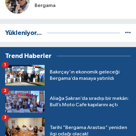
Bergama
Yükleniyor...
Trend Haberler
1
Bakırçay'ın ekonomik geleceği
Bergama’da masaya yatırıldı
2
Aliağa Şakran’da sıradışı bir mekân:
Bull’s Moto Cafe kapılarını açtı
3
Tarihi "Bergama Arastası" yeniden
ilgi odağı olacak!