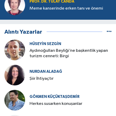
PROF. DR. TÜLAY CANDA
Meme kanserinde erken tanı ve önemi
Alıntı Yazarlar
HÜSEYIN SEZGIN
Aydınoğulları Beyliği’ne başkentlik yapan
turizm cenneti: Birgi
NURDAN ALADAĞ
Şiir İhtiyaçtır
GÖKMEN KÜÇÜKTAŞDEMIR
Herkes susarken konuşanlar