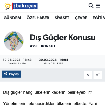
İzmir Nöbetçi Eczaneler
GÜNDEM
ÖZELHABER
SİYASET
ÇEVRE
EĞİTİ
İzmir Hava Durumu
Dış Güçler Konusu
İzmir Namaz Vakitleri
AYSEL KORKUT
İzmir Trafik Yoğunluk Haritası
10.06.2023 - 18:43
30.03.2026 - 14:04
YAYINLANMA
GÜNCELLEME
Süper Lig Puan Durumu ve Fikstür
Paylaş
-
+
A
A
Tüm Manşetler
Son Dakika Haberleri
Dış güçler hangi ülkelerin kaderini belirleyebilir?
Haber Arşivi
Yönetimlerini ele geçirdikleri ülkelerin elbette. Yani