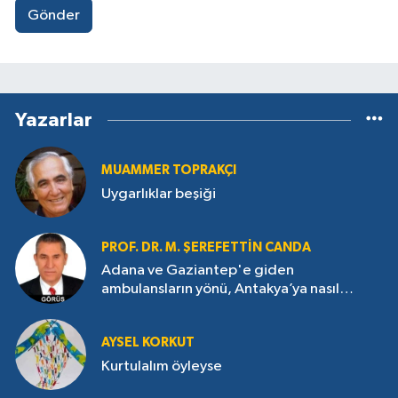
Gönder
Yazarlar
MUAMMER TOPRAKÇI
Uygarlıklar beşiği
PROF. DR. M. ŞEREFETTIN CANDA
Adana ve Gaziantep'e giden
ambulansların yönü, Antakya’ya nasıl
çevrildi?
AYSEL KORKUT
Kurtulalım öyleyse