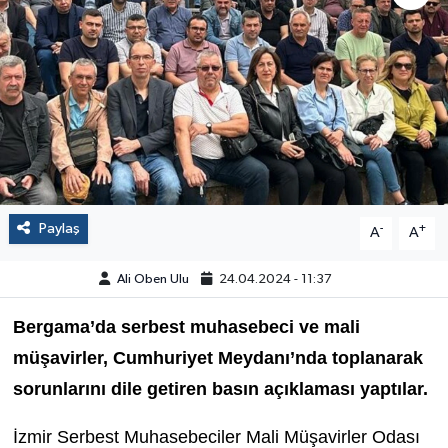
Paylaş
-
+
A
A
Ali Oben Ulu
24.04.2024 - 11:37
Bergama’da serbest muhasebeci ve mali
müşavirler, Cumhuriyet Meydanı’nda toplanarak
sorunlarını dile getiren basın açıklaması yaptılar.
İzmir Serbest Muhasebeciler Mali Müşavirler Odası