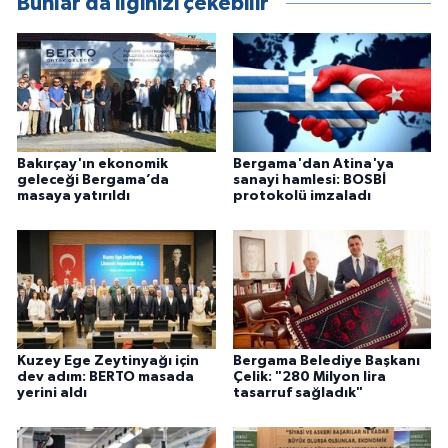
Bunlar da ilginizi çekebilir
Bakırçay'ın ekonomik
Bergama'dan Atina'ya
geleceği Bergama’da
sanayi hamlesi: BOSBİ
masaya yatırıldı
protokolü imzaladı
Kuzey Ege Zeytinyağı için
Bergama Belediye Başkanı
dev adım: BERTO masada
Çelik: "280 Milyon lira
yerini aldı
tasarruf sağladık"