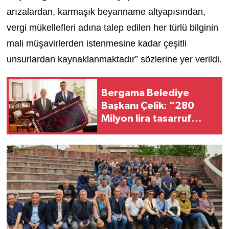
arızalardan, karmaşık beyanname altyapısından,
vergi mükellefleri adına talep edilen her türlü bilginin
mali müşavirlerden istenmesine kadar çeşitli
unsurlardan kaynaklanmaktadır” sözlerine yer verildi.
Bergama Belediye
Başkanı Çelik: "280
Milyon lira tasarruf
sağladık"