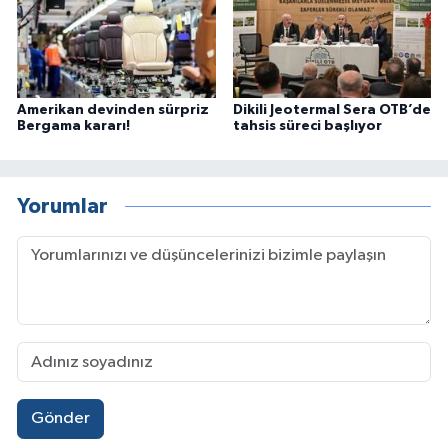
Amerikan devinden sürpriz
Dikili Jeotermal Sera OTB’de
Bergama kararı!
tahsis süreci başlıyor
Yorumlar
Gönder