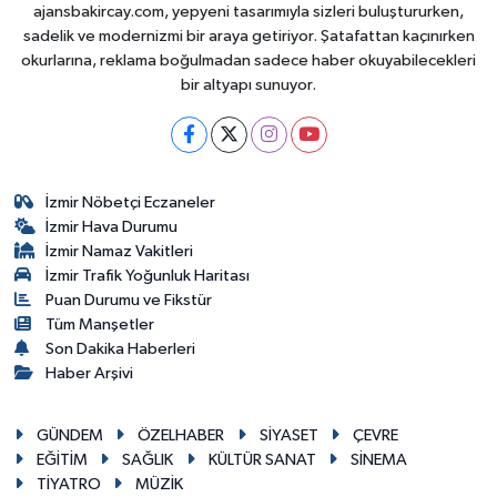
ajansbakircay.com, yepyeni tasarımıyla sizleri buluştururken,
sadelik ve modernizmi bir araya getiriyor. Şatafattan kaçınırken
okurlarına, reklama boğulmadan sadece haber okuyabilecekleri
bir altyapı sunuyor.
İzmir Nöbetçi Eczaneler
İzmir Hava Durumu
İzmir Namaz Vakitleri
İzmir Trafik Yoğunluk Haritası
Puan Durumu ve Fikstür
Tüm Manşetler
Son Dakika Haberleri
Haber Arşivi
GÜNDEM
ÖZELHABER
SİYASET
ÇEVRE
EĞİTİM
SAĞLIK
KÜLTÜR SANAT
SİNEMA
TİYATRO
MÜZİK