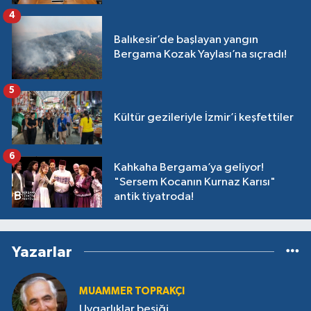
4
Balıkesir’de başlayan yangın
Bergama Kozak Yaylası’na sıçradı!
5
Kültür gezileriyle İzmir’i keşfettiler
6
Kahkaha Bergama’ya geliyor!
"Sersem Kocanın Kurnaz Karısı"
antik tiyatroda!
Yazarlar
MUAMMER TOPRAKÇI
Uygarlıklar beşiği