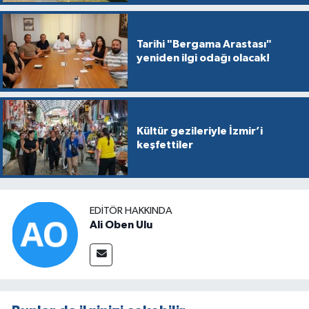
Tarihi "Bergama Arastası"
yeniden ilgi odağı olacak!
Kültür gezileriyle İzmir’i
keşfettiler
EDITÖR HAKKINDA
Ali Oben Ulu