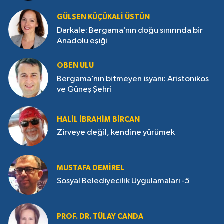
GÜLŞEN KÜÇÜKALI ÜSTÜN
Darkale: Bergama’nın doğu sınırında bir
Anadolu eşiği
OBEN ULU
Bergama’nın bitmeyen isyanı: Aristonikos
ve Güneş Şehri
HALIL İBRAHIM BIRCAN
Zirveye değil, kendine yürümek
MUSTAFA DEMIREL
Sosyal Belediyecilik Uygulamaları -5
PROF. DR. TÜLAY CANDA