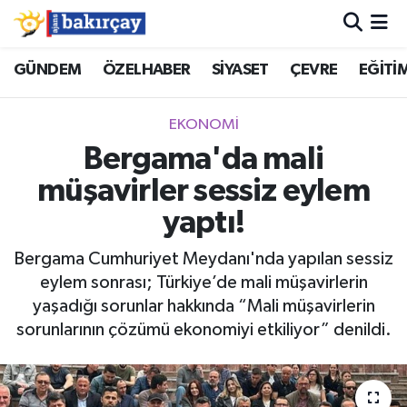
İzmir Nöbetçi Eczaneler
GÜNDEM
ÖZELHABER
SİYASET
ÇEVRE
EĞİTİ
İzmir Hava Durumu
EKONOMİ
Bergama'da mali
İzmir Namaz Vakitleri
müşavirler sessiz eylem
İzmir Trafik Yoğunluk Haritası
yaptı!
Süper Lig Puan Durumu ve Fikstür
Bergama Cumhuriyet Meydanı'nda yapılan sessiz
eylem sonrası; Türkiye’de mali müşavirlerin
Tüm Manşetler
yaşadığı sorunlar hakkında “Mali müşavirlerin
sorunlarının çözümü ekonomiyi etkiliyor” denildi.
Son Dakika Haberleri
Haber Arşivi