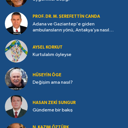
PROF. DR. M. ŞEREFETTIN CANDA
Adana ve Gaziantep'e giden
ambulansların yönü, Antakya’ya nasıl
çevrildi?
AYSEL KORKUT
Kurtulalım öyleyse
HÜSEYIN ÖGE
Değişim ama nasıl?
HASAN ZEKI SUNGUR
Gündeme bir bakış
N. KAZIM ÖZTÜRK