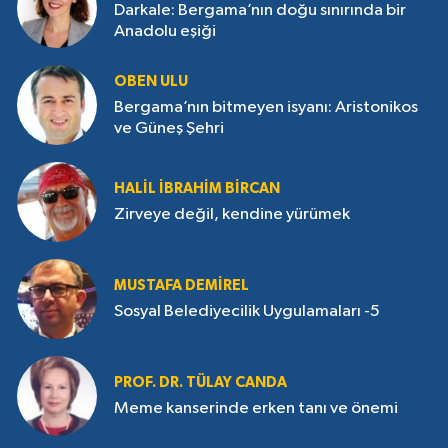
Darkale: Bergama’nın doğu sınırında bir
Anadolu eşiği
OBEN ULU
Bergama’nın bitmeyen isyanı: Aristonikos
ve Güneş Şehri
HALIL İBRAHIM BIRCAN
Zirveye değil, kendine yürümek
MUSTAFA DEMIREL
Sosyal Belediyecilik Uygulamaları -5
PROF. DR. TÜLAY CANDA
Meme kanserinde erken tanı ve önemi