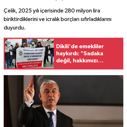
Çelik, 2025 yılı içerisinde 280 milyon lira
biriktirdiklerini ve icralık borçları sıfırladıklarını
duyurdu.
Dikili'de emekliler
haykırdı: "Sadaka
değil, hakkımızı
istiyoruz!"