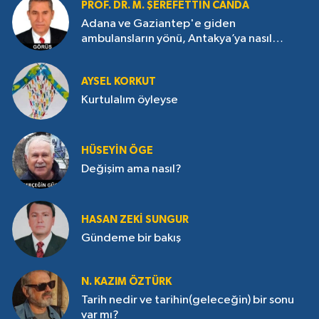
PROF. DR. M. ŞEREFETTIN CANDA
Adana ve Gaziantep'e giden
ambulansların yönü, Antakya’ya nasıl
çevrildi?
AYSEL KORKUT
Kurtulalım öyleyse
HÜSEYIN ÖGE
Değişim ama nasıl?
HASAN ZEKI SUNGUR
Gündeme bir bakış
N. KAZIM ÖZTÜRK
Tarih nedir ve tarihin(geleceğin) bir sonu
var mı?