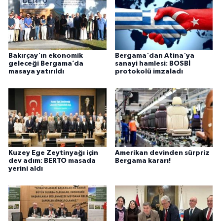
Bakırçay'ın ekonomik
Bergama'dan Atina'ya
geleceği Bergama’da
sanayi hamlesi: BOSBİ
masaya yatırıldı
protokolü imzaladı
Kuzey Ege Zeytinyağı için
Amerikan devinden sürpriz
dev adım: BERTO masada
Bergama kararı!
yerini aldı