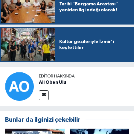
Tarihi "Bergama Arastası"
yeniden ilgi odağı olacak!
Kültür gezileriyle İzmir’i
keşfettiler
EDITÖR HAKKINDA
Ali Oben Ulu
Bunlar da ilginizi çekebilir