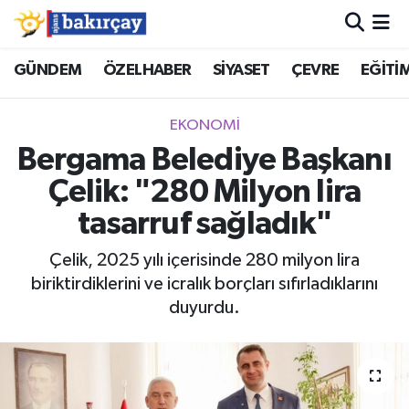
İzmir Nöbetçi Eczaneler
GÜNDEM
ÖZELHABER
SİYASET
ÇEVRE
EĞİTİ
İzmir Hava Durumu
EKONOMİ
Bergama Belediye Başkanı
İzmir Namaz Vakitleri
Çelik: "280 Milyon lira
İzmir Trafik Yoğunluk Haritası
tasarruf sağladık"
Süper Lig Puan Durumu ve Fikstür
Çelik, 2025 yılı içerisinde 280 milyon lira
biriktirdiklerini ve icralık borçları sıfırladıklarını
Tüm Manşetler
duyurdu.
Son Dakika Haberleri
Haber Arşivi