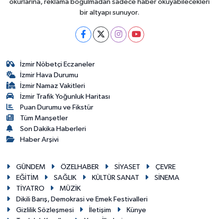
okurlarına, reklama boğulmadan sadece haber okuyabilecekleri
bir altyapı sunuyor.
İzmir Nöbetçi Eczaneler
İzmir Hava Durumu
İzmir Namaz Vakitleri
İzmir Trafik Yoğunluk Haritası
Puan Durumu ve Fikstür
Tüm Manşetler
Son Dakika Haberleri
Haber Arşivi
GÜNDEM
ÖZELHABER
SİYASET
ÇEVRE
EĞİTİM
SAĞLIK
KÜLTÜR SANAT
SİNEMA
TİYATRO
MÜZİK
Dikili Barış, Demokrasi ve Emek Festivalleri
Gizlilik Sözleşmesi
İletişim
Künye