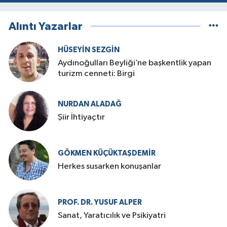
Alıntı Yazarlar
HÜSEYIN SEZGIN
Aydınoğulları Beyliği’ne başkentlik yapan
turizm cenneti: Birgi
NURDAN ALADAĞ
Şiir İhtiyaçtır
GÖKMEN KÜÇÜKTAŞDEMIR
Herkes susarken konuşanlar
PROF. DR. YUSUF ALPER
Sanat, Yaratıcılık ve Psikiyatri