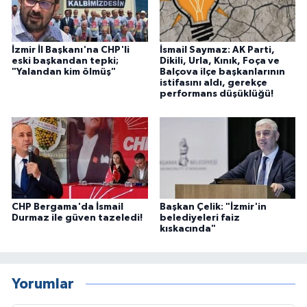
İzmir İl Başkanı'na CHP'li
İsmail Saymaz: AK Parti,
eski başkandan tepki;
Dikili, Urla, Kınık, Foça ve
"Yalandan kim ölmüş"
Balçova ilçe başkanlarının
istifasını aldı, gerekçe
performans düşüklüğü!
CHP Bergama'da İsmail
Başkan Çelik: "İzmir'in
Durmaz ile güven tazeledi!
belediyeleri faiz
kıskacında"
Yorumlar