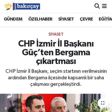
İzmir Nöbetçi Eczaneler
GÜNDEM
ÖZELHABER
SİYASET
ÇEVRE
EĞİTİ
İzmir Hava Durumu
SİYASET
CHP İzmir İl Başkanı
İzmir Namaz Vakitleri
Güç’ten Bergama
İzmir Trafik Yoğunluk Haritası
çıkartması
Süper Lig Puan Durumu ve Fikstür
CHP İzmir İl Başkanı, seçim startının verilmesinin
ardından Bergama ilçesinde kapsamlı bir saha
Tüm Manşetler
çalışması gerçekleştirdi.
Son Dakika Haberleri
Haber Arşivi