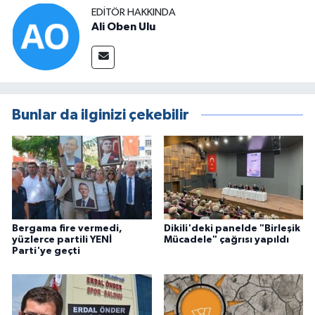
EDITÖR HAKKINDA
Ali Oben Ulu
Bunlar da ilginizi çekebilir
Bergama fire vermedi,
Dikili'deki panelde "Birleşik
yüzlerce partili YENİ
Mücadele" çağrısı yapıldı
Parti'ye geçti