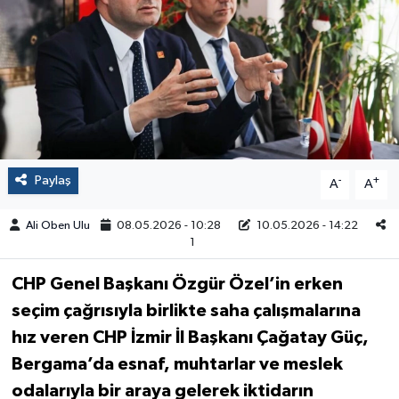
Paylaş
-
+
A
A
Ali Oben Ulu
08.05.2026 - 10:28
10.05.2026 - 14:22
1
CHP Genel Başkanı Özgür Özel’in erken
seçim çağrısıyla birlikte saha çalışmalarına
hız veren CHP İzmir İl Başkanı Çağatay Güç
,
Bergama’da esnaf, muhtarlar ve meslek
odalarıyla bir araya gelerek iktidarın