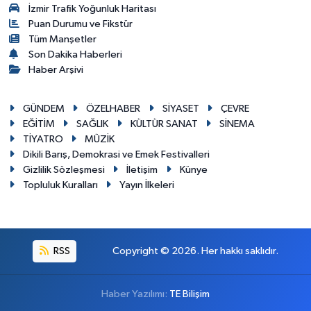
İzmir Trafik Yoğunluk Haritası
Puan Durumu ve Fikstür
Tüm Manşetler
Son Dakika Haberleri
Haber Arşivi
GÜNDEM
ÖZELHABER
SİYASET
ÇEVRE
EĞİTİM
SAĞLIK
KÜLTÜR SANAT
SİNEMA
TİYATRO
MÜZİK
Dikili Barış, Demokrasi ve Emek Festivalleri
Gizlilik Sözleşmesi
İletişim
Künye
Topluluk Kuralları
Yayın İlkeleri
RSS
Copyright © 2026. Her hakkı saklıdır.
Haber Yazılımı:
TE Bilişim