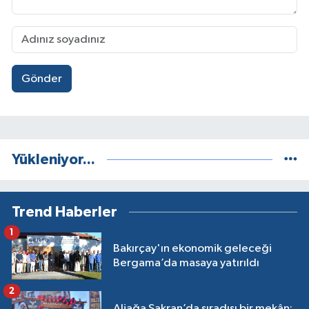
Gönder
Yükleniyor...
Trend Haberler
1
Bakırçay'ın ekonomik geleceği
Bergama’da masaya yatırıldı
2
Aliağa Şakran’da sıradışı bir mekân: