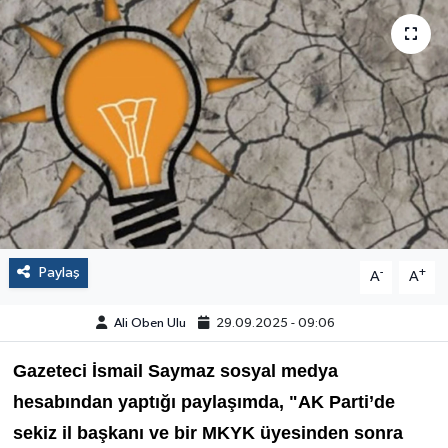
Paylaş
-
+
A
A
Ali Oben Ulu
29.09.2025 - 09:06
Gazeteci İsmail Saymaz
sosyal medya
hesabından yaptığı paylaşımda, "AK Parti’de
sekiz il başkanı ve bir MKYK üyesinden sonra