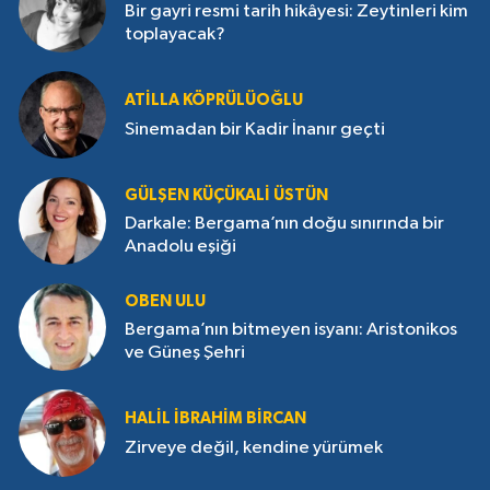
Bir gayri resmi tarih hikâyesi: Zeytinleri kim
toplayacak?
ATILLA KÖPRÜLÜOĞLU
Sinemadan bir Kadir İnanır geçti
GÜLŞEN KÜÇÜKALI ÜSTÜN
Darkale: Bergama’nın doğu sınırında bir
Anadolu eşiği
OBEN ULU
Bergama’nın bitmeyen isyanı: Aristonikos
ve Güneş Şehri
HALIL İBRAHIM BIRCAN
Zirveye değil, kendine yürümek