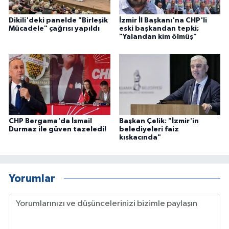
Dikili'deki panelde "Birleşik
İzmir İl Başkanı'na CHP'li
Mücadele" çağrısı yapıldı
eski başkandan tepki;
"Yalandan kim ölmüş"
CHP Bergama'da İsmail
Başkan Çelik: "İzmir'in
Durmaz ile güven tazeledi!
belediyeleri faiz
kıskacında"
Yorumlar