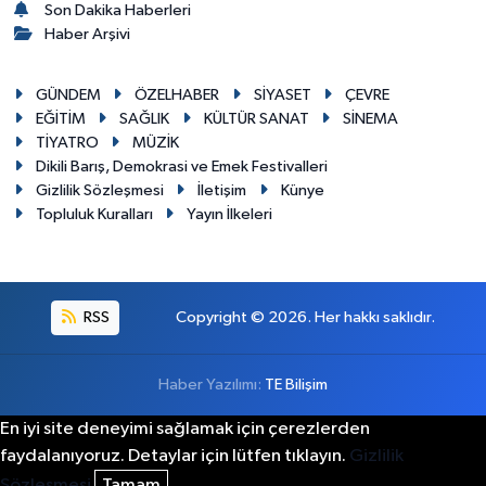
Son Dakika Haberleri
Haber Arşivi
GÜNDEM
ÖZELHABER
SİYASET
ÇEVRE
EĞİTİM
SAĞLIK
KÜLTÜR SANAT
SİNEMA
TİYATRO
MÜZİK
Dikili Barış, Demokrasi ve Emek Festivalleri
Gizlilik Sözleşmesi
İletişim
Künye
Topluluk Kuralları
Yayın İlkeleri
RSS
Copyright © 2026. Her hakkı saklıdır.
Haber Yazılımı:
TE Bilişim
En iyi site deneyimi sağlamak için çerezlerden
faydalanıyoruz. Detaylar için lütfen tıklayın.
Gizlilik
Sözleşmesi
Tamam