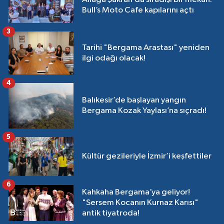
Bull’s Moto Cafe kapılarını açtı
3
Tarihi "Bergama Arastası" yeniden
ilgi odağı olacak!
4
Balıkesir’de başlayan yangın
Bergama Kozak Yaylası’na sıçradı!
5
Kültür gezileriyle İzmir’i keşfettiler
6
Kahkaha Bergama’ya geliyor!
"Sersem Kocanın Kurnaz Karısı"
antik tiyatroda!