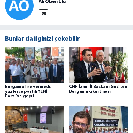
Ali Oben Ulu
Bunlar da ilginizi çekebilir
Bergama fire vermedi,
CHP İzmir İl Başkanı Güç’ten
yüzlerce partili YENİ
Bergama çıkartması
Parti'ye geçti