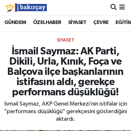
İzmir Nöbetçi Eczaneler
GÜNDEM
ÖZELHABER
SİYASET
ÇEVRE
EĞİTİ
İzmir Hava Durumu
SİYASET
İsmail Saymaz: AK Parti,
İzmir Namaz Vakitleri
Dikili, Urla, Kınık, Foça ve
İzmir Trafik Yoğunluk Haritası
Balçova ilçe başkanlarının
istifasını aldı, gerekçe
Süper Lig Puan Durumu ve Fikstür
performans düşüklüğü!
Tüm Manşetler
İsmail Saymaz, AKP Genel Merkezi’nin istifalar için
"performans düşüklüğü" gerekçesini gösterdiğini
Son Dakika Haberleri
aktardı.
Haber Arşivi