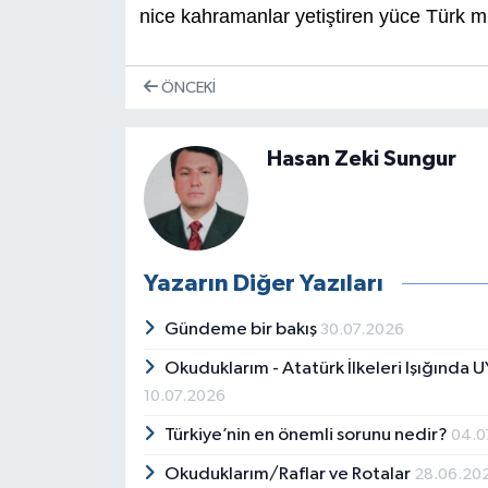
nice kahramanlar yetiştiren yüce Türk m
ÖNCEKI
Hasan Zeki Sungur
Yazarın Diğer Yazıları
Gündeme bir bakış
30.07.2026
Okuduklarım - Atatürk İlkeleri Işığında 
10.07.2026
Türkiye’nin en önemli sorunu nedir?
04.0
Okuduklarım/Raflar ve Rotalar
28.06.20