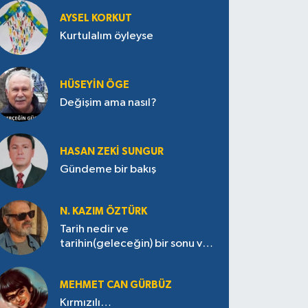
AYSEL KORKUT
Kurtulalım öyleyse
HÜSEYIN ÖGE
Değişim ama nasıl?
HASAN ZEKI SUNGUR
Gündeme bir bakış
N. KAZIM ÖZTÜRK
Tarih nedir ve
tarihin(geleceğin) bir sonu var
mı?
MEHMET CAN GÜRBÜZ
Kırmızılı…