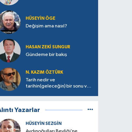
HÜSEYIN ÖGE
Değişim ama nasıl?
HASAN ZEKI SUNGUR
Gündeme bir bakış
N. KAZIM ÖZTÜRK
Tarih nedir ve
tarihin(geleceğin) bir sonu var
mı?
lıntı Yazarlar
HÜSEYIN SEZGIN
Aydınoğulları Beyliği’ne