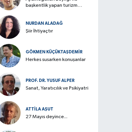
başkentlik yapan turizm
cenneti: Birgi
NURDAN ALADAĞ
Şiir İhtiyaçtır
GÖKMEN KÜÇÜKTAŞDEMIR
Herkes susarken konuşanlar
PROF. DR. YUSUF ALPER
Sanat, Yaratıcılık ve Psikiyatri
ATTILA AŞUT
27 Mayıs deyince...