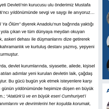
ti Devleti’nin kurucusu ulu önderimiz Mustafa
86’ncı yıldönümünde sevgi ve saygı ile anıyoruz…
lal Ya Ölüm”
diyerek Anadolu’nun bağrında yaktığı
e yola çıkan ve tüm dünyaya meydan okuyan
 askeri dehası ile düşmanlarını dize getirerek
ir kahramanlık ve kurtuluş destanı yazmış, yepyeni
kurmuştur.
rda, devlet kurumlarında, siyasette, ailede, kişisel
 atılan adımlar yeni kurulan devletin laik, çağdaş
tur. Bu gücü bugün yok etmek isteyenlere karşı
ğı günün yıldönümünde hepimize düşen en büyük
A
um.;
“Atatürk’ü ve en büyük eseri Cumhuriyet’i
anımlarını ve devrimlerini her koşulda korumak,