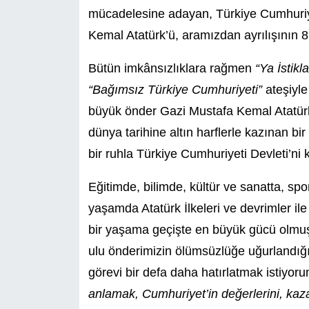
mücadelesine adayan, Türkiye Cumhuriye
Kemal Atatürk’ü, aramızdan ayrılışının 
Bütün imkânsızlıklara rağmen
“Ya İstik
“Bağımsız Türkiye Cumhuriyeti”
ateşiyl
büyük önder Gazi Mustafa Kemal Atatürk,
dünya tarihine altın harflerle kazınan b
bir ruhla Türkiye Cumhuriyeti Devleti’ni 
Eğitimde, bilimde, kültür ve sanatta, spo
yaşamda Atatürk İlkeleri ve devrimler ile
bir yaşama geçişte en büyük gücü olmuş
ulu önderimizin ölümsüzlüğe uğurlandı
görevi bir defa daha hatırlatmak istiyor
anlamak, Cumhuriyet’in değerlerini, kaz