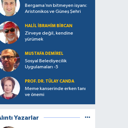
Bergama’nın bitmeyen isyanı:
Aristonikos ve Güneş Şehri
HALIL İBRAHIM BIRCAN
Zirveye değil, kendine
yürümek
MUSTAFA DEMIREL
Sosyal Belediyecilik
Uygulamaları -5
PROF. DR. TÜLAY CANDA
Meme kanserinde erken tanı
ve önemi
lıntı Yazarlar