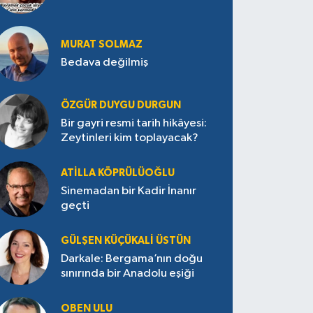
MURAT SOLMAZ
Bedava değilmiş
ÖZGÜR DUYGU DURGUN
Bir gayri resmi tarih hikâyesi:
Zeytinleri kim toplayacak?
ATILLA KÖPRÜLÜOĞLU
Sinemadan bir Kadir İnanır
geçti
GÜLŞEN KÜÇÜKALI ÜSTÜN
Darkale: Bergama’nın doğu
sınırında bir Anadolu eşiği
OBEN ULU