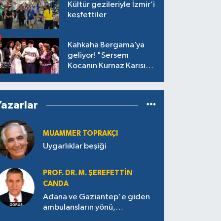
Kültür gezileriyle İzmir’i
keşfettiler
Kahkaha Bergama’ya
geliyor! "Sersem
Kocanın Kurnaz Karısı"
antik tiyatroda!
Yazarlar
MUAMMER TOPRAKÇI
Uygarlıklar beşiği
PROF. DR. M. ŞEREFETTIN
CANDA
Adana ve Gaziantep'e giden
ambulansların yönü,
Antakya’ya nasıl çevrildi?