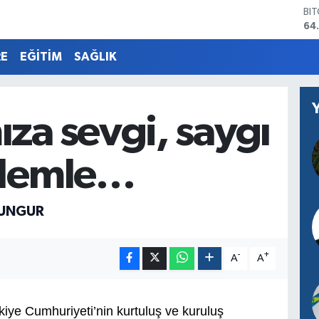
BI
64
DO
47
RE
EĞİTİM
SAĞLIK
EU
55
ST
64
za sevgi, saygı
GR
66
Bİ
zlemle…
13
SUNGUR
-
+
A
A
iye Cumhuriyeti’nin kurtuluş ve kuruluş