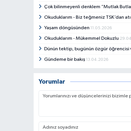
Çok bilinmeyenli denklem “Mutlak Butl
Okuduklarım - Biz teğmeniz TSK’dan atıl
Yaşam döngüsünden
11.05.2026
Okuduklarım - Mükemmel Dokuzlu
29.0
Dünün tektip, bugünün özgür öğrencisi
Gündeme bir bakış
13.04.2026
Yorumlar