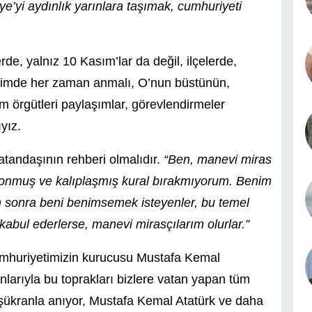
’yi aydınlık yarınlara taşımak, cumhuriyeti
erde, yalnız 10 Kasım’lar da değil, ilçelerde,
birimde her zaman anmalı, O’nun büstünün,
um örgütleri paylaşımlar, görevlendirmeler
yız.
tandaşının rehberi olmalıdır.
“Ben, manevi miras
r donmuş ve kalıplaşmış kural bırakmıyorum. Benim
 sonra beni benimsemek isteyenler, bu temel
 kabul ederlerse, manevi mirasçılarım olurlar.”
umhuriyetimizin kurucusu Mustafa Kemal
anlarıyla bu toprakları bizlere vatan yapan tüm
e şükranla anıyor, Mustafa Kemal Atatürk ve daha