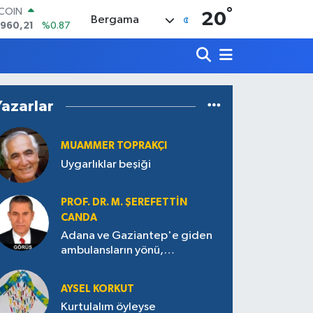
TCOIN
°
20
Bergama
.960,21
%0.87
LAR
,7436
%0.18
RO
,2510
%0.32
ERLİN
Yazarlar
,4811
%0.38
AM ALTIN
60.55
%0.03
MUAMMER TOPRAKÇI
ST100
Uygarlıklar beşiği
.779
%-14
PROF. DR. M. ŞEREFETTIN
CANDA
Adana ve Gaziantep'e giden
ambulansların yönü,
Antakya’ya nasıl çevrildi?
AYSEL KORKUT
Kurtulalım öyleyse