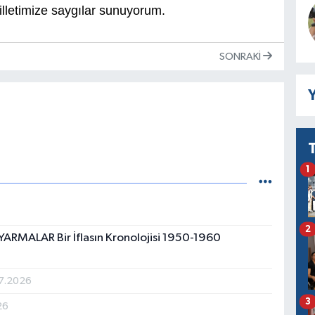
illetimize saygılar sunuyorum.
SONRAKI
Y
1
2
UYARMALAR Bir İflasın Kronolojisi 1950-1960
7.2026
3
26