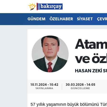
İzmir Nöbetçi Eczaneler
GÜNDEM
ÖZELHABER
SİYASET
ÇEV
İzmir Hava Durumu
Atamı
İzmir Namaz Vakitleri
ve ö
İzmir Trafik Yoğunluk Haritası
Süper Lig Puan Durumu ve Fikstür
HASAN ZEKI 
Tüm Manşetler
10.11.2024 - 10:42
30.03.2026 - 14:05
YAYINLANMA
GÜNCELLEME
Son Dakika Haberleri
Haber Arşivi
57 yıllık yaşamının büyük bölümünü Türk