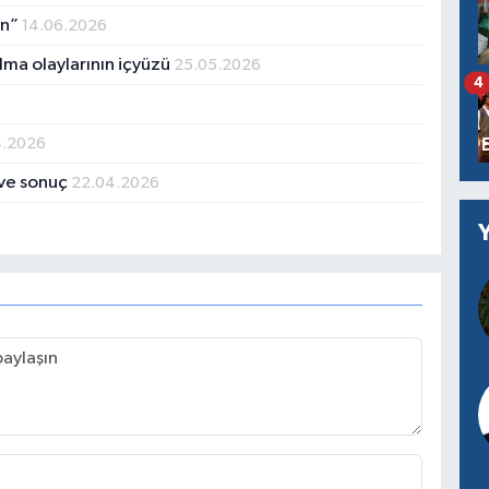
an”
14.06.2026
ma olaylarının içyüzü
25.05.2026
4
4.2026
 ve sonuç
22.04.2026