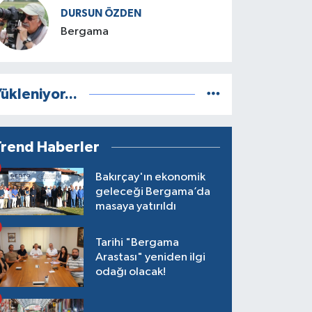
DURSUN ÖZDEN
Bergama
ükleniyor...
Trend Haberler
Bakırçay'ın ekonomik
geleceği Bergama’da
masaya yatırıldı
Tarihi "Bergama
Arastası" yeniden ilgi
odağı olacak!