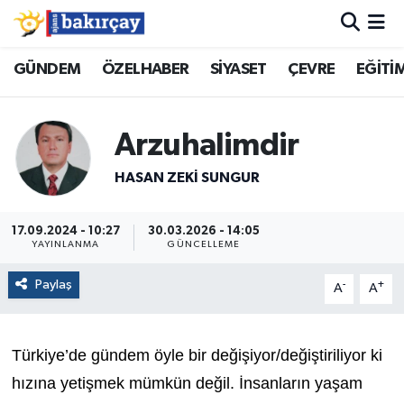
İzmir Nöbetçi Eczaneler
GÜNDEM
ÖZELHABER
SİYASET
ÇEVRE
EĞİTİ
İzmir Hava Durumu
Arzuhalimdir
İzmir Namaz Vakitleri
HASAN ZEKI SUNGUR
İzmir Trafik Yoğunluk Haritası
17.09.2024 - 10:27
30.03.2026 - 14:05
YAYINLANMA
GÜNCELLEME
Süper Lig Puan Durumu ve Fikstür
Paylaş
-
+
A
A
Tüm Manşetler
Son Dakika Haberleri
Türkiye’de gündem öyle bir değişiyor/değiştiriliyor ki
hızına yetişmek mümkün değil. İnsanların yaşam
Haber Arşivi