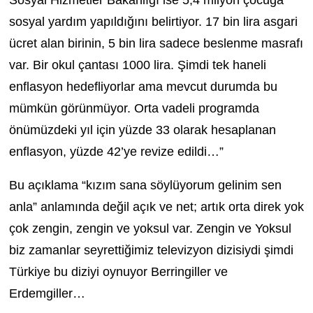
Sosyal Hizmetler Bakanlığı ise 5,4 milyon çocuğa
sosyal yardım yapıldığını belirtiyor. 17 bin lira asgari
ücret alan birinin, 5 bin lira sadece beslenme masrafı
var. Bir okul çantası 1000 lira. Şimdi tek haneli
enflasyon hedefliyorlar ama mevcut durumda bu
mümkün görünmüyor. Orta vadeli programda
önümüzdeki yıl için yüzde 33 olarak hesaplanan
enflasyon, yüzde 42’ye revize edildi…”
Bu açıklama “kızım sana söylüyorum gelinim sen
anla” anlamında değil açık ve net; artık orta direk yok
çok zengin, zengin ve yoksul var. Zengin ve Yoksul
biz zamanlar seyrettiğimiz televizyon dizisiydi şimdi
Türkiye bu diziyi oynuyor Berringiller ve
Erdemgiller…