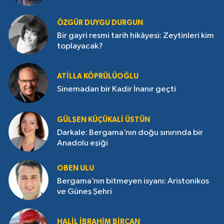
ÖZGÜR DUYGU DURGUN
Bir gayri resmi tarih hikâyesi: Zeytinleri kim
toplayacak?
ATILLA KÖPRÜLÜOĞLU
Sinemadan bir Kadir İnanır geçti
GÜLŞEN KÜÇÜKALI ÜSTÜN
Darkale: Bergama’nın doğu sınırında bir
Anadolu eşiği
OBEN ULU
Bergama’nın bitmeyen isyanı: Aristonikos
ve Güneş Şehri
HALIL İBRAHIM BIRCAN