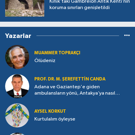
Kınık’taki Gambreion Antik Kenti’nin
koruma sınırları genişletildi
Yazarlar
MUAMMER TOPRAKÇI
Ölüdeniz
PROF. DR. M. ŞEREFETTIN CANDA
Adana ve Gaziantep'e giden
ambulansların yönü, Antakya’ya nasıl
çevrildi?
AYSEL KORKUT
Kurtulalım öyleyse