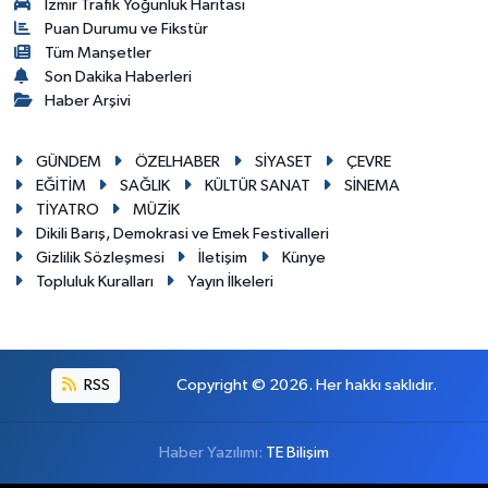
İzmir Trafik Yoğunluk Haritası
Puan Durumu ve Fikstür
Tüm Manşetler
Son Dakika Haberleri
Haber Arşivi
GÜNDEM
ÖZELHABER
SİYASET
ÇEVRE
EĞİTİM
SAĞLIK
KÜLTÜR SANAT
SİNEMA
TİYATRO
MÜZİK
Dikili Barış, Demokrasi ve Emek Festivalleri
Gizlilik Sözleşmesi
İletişim
Künye
Topluluk Kuralları
Yayın İlkeleri
RSS
Copyright © 2026. Her hakkı saklıdır.
Haber Yazılımı:
TE Bilişim