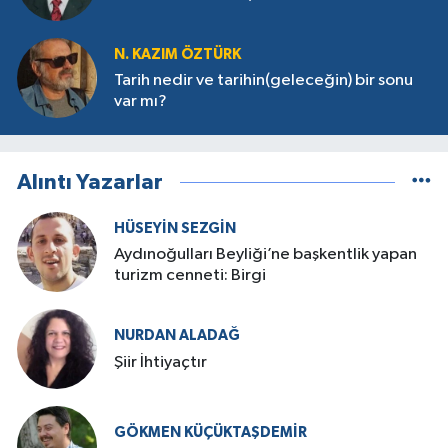
N. KAZIM ÖZTÜRK
Tarih nedir ve tarihin(geleceğin) bir sonu
var mı?
Alıntı Yazarlar
HÜSEYIN SEZGIN
Aydınoğulları Beyliği’ne başkentlik yapan
turizm cenneti: Birgi
NURDAN ALADAĞ
Şiir İhtiyaçtır
GÖKMEN KÜÇÜKTAŞDEMIR