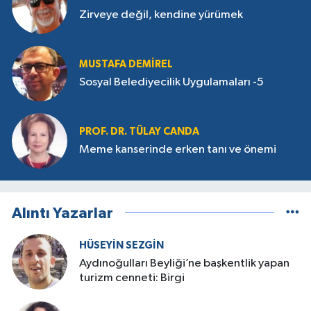
Zirveye değil, kendine yürümek
MUSTAFA DEMIREL
Sosyal Belediyecilik Uygulamaları -5
PROF. DR. TÜLAY CANDA
Meme kanserinde erken tanı ve önemi
Alıntı Yazarlar
HÜSEYIN SEZGIN
Aydınoğulları Beyliği’ne başkentlik yapan
turizm cenneti: Birgi