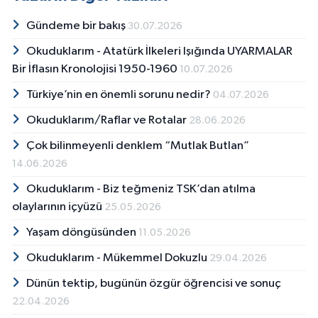
Gündeme bir bakış
30.07.2026
Okuduklarım - Atatürk İlkeleri Işığında UYARMALAR
Bir İflasın Kronolojisi 1950-1960
10.07.2026
Türkiye’nin en önemli sorunu nedir?
04.07.2026
Okuduklarım/Raflar ve Rotalar
28.06.2026
Çok bilinmeyenli denklem “Mutlak Butlan”
14.06.2026
Okuduklarım - Biz teğmeniz TSK’dan atılma
olaylarının içyüzü
25.05.2026
Yaşam döngüsünden
11.05.2026
Okuduklarım - Mükemmel Dokuzlu
29.04.2026
Dünün tektip, bugünün özgür öğrencisi ve sonuç
22.04.2026