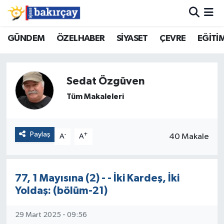
İzmir Nöbetçi Eczaneler
GÜNDEM
ÖZELHABER
SİYASET
ÇEVRE
EĞİTİ
İzmir Hava Durumu
Sedat Özgüven
İzmir Namaz Vakitleri
Tüm Makaleleri
İzmir Trafik Yoğunluk Haritası
Paylaş
-
+
40 Makale
A
A
Süper Lig Puan Durumu ve Fikstür
Tüm Manşetler
77, 1 Mayısına (2) - - İki Kardeş, İki
Yoldaş: (bölüm-21)
Son Dakika Haberleri
29 Mart 2025 - 09:56
Haber Arşivi