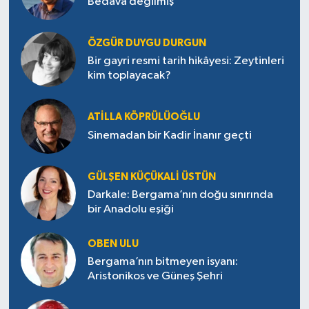
Bedava değilmiş
ÖZGÜR DUYGU DURGUN
Bir gayri resmi tarih hikâyesi: Zeytinleri
kim toplayacak?
ATILLA KÖPRÜLÜOĞLU
Sinemadan bir Kadir İnanır geçti
GÜLŞEN KÜÇÜKALI ÜSTÜN
Darkale: Bergama’nın doğu sınırında
bir Anadolu eşiği
OBEN ULU
Bergama’nın bitmeyen isyanı:
Aristonikos ve Güneş Şehri