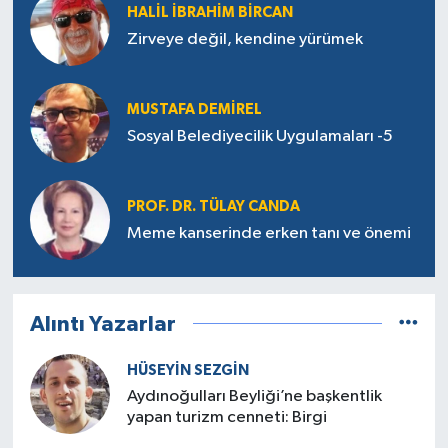
HALIL İBRAHIM BIRCAN
Zirveye değil, kendine yürümek
MUSTAFA DEMIREL
Sosyal Belediyecilik Uygulamaları -5
PROF. DR. TÜLAY CANDA
Meme kanserinde erken tanı ve önemi
Alıntı Yazarlar
HÜSEYIN SEZGIN
Aydınoğulları Beyliği’ne başkentlik
yapan turizm cenneti: Birgi