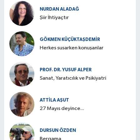
NURDAN ALADAĞ
Şiir İhtiyaçtır
GÖKMEN KÜÇÜKTAŞDEMIR
Herkes susarken konuşanlar
PROF. DR. YUSUF ALPER
Sanat, Yaratıcılık ve Psikiyatri
ATTILA AŞUT
27 Mayıs deyince...
DURSUN ÖZDEN
Bergama