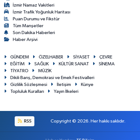
İzmir Namaz Vakitleri
İzmir Trafik Yoğunluk Haritası
Puan Durumu ve Fikstür
Tüm Manşetler
Son Dakika Haberleri
Haber Arşivi
GÜNDEM
ÖZELHABER
SİYASET
ÇEVRE
EĞİTİM
SAĞLIK
KÜLTÜR SANAT
SİNEMA
TİYATRO
MÜZİK
Dikili Barış, Demokrasi ve Emek Festivalleri
Gizlilik Sözleşmesi
İletişim
Künye
Topluluk Kuralları
Yayın İlkeleri
RSS
Copyright © 2026. Her hakkı saklıdır.