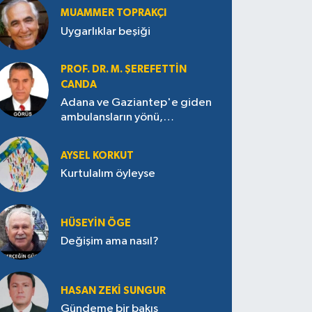
MUAMMER TOPRAKÇI
Uygarlıklar beşiği
PROF. DR. M. ŞEREFETTIN
CANDA
Adana ve Gaziantep'e giden
ambulansların yönü,
Antakya’ya nasıl çevrildi?
AYSEL KORKUT
Kurtulalım öyleyse
HÜSEYIN ÖGE
Değişim ama nasıl?
HASAN ZEKI SUNGUR
Gündeme bir bakış