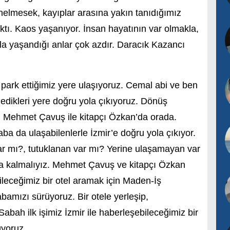
elmesek, kayıplar arasına yakın tanıdığımız
ktı. Kaos yaşanıyor. İnsan hayatının var olmakla,
rla yaşandığı anlar çok azdır. Daracık Kazancı
ı park ettiğimiz yere ulaşıyoruz. Cemal abi ve ben
kledikleri yere doğru yola çıkıyoruz. Dönüş
. Mehmet Çavuş ile kitapçı Özkan’da orada.
ba da ulaşabilenlerle İzmir’e doğru yola çıkıyor.
var mı?, tutuklanan var mı? Yerine ulaşamayan var
’da kalmalıyız. Mehmet Çavuş ve kitapçı Özkan
ileceğimiz bir otel aramak için Maden-İş
bamızı sürüyoruz. Bir otele yerleşip,
abah ilk işimiz İzmir ile haberleşebileceğimiz bir
yoruz.