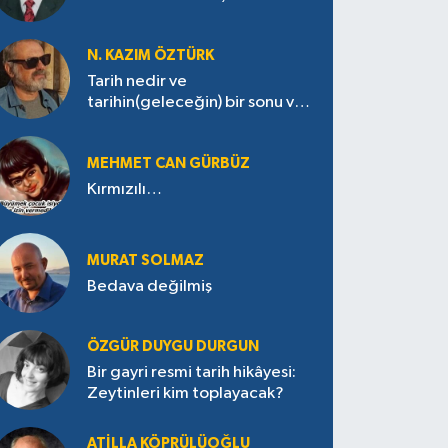
N. KAZIM ÖZTÜRK
Tarih nedir ve
tarihin(geleceğin) bir sonu var
mı?
MEHMET CAN GÜRBÜZ
Kırmızılı…
MURAT SOLMAZ
Bedava değilmiş
ÖZGÜR DUYGU DURGUN
Bir gayri resmi tarih hikâyesi:
Zeytinleri kim toplayacak?
ATILLA KÖPRÜLÜOĞLU