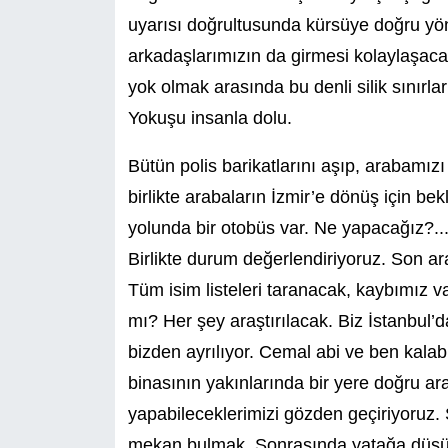
uyarısı doğrultusunda kürsüye doğru yön
arkadaşlarımızın da girmesi kolaylaşaca
yok olmak arasında bu denli silik sınırla
Yokuşu insanla dolu.
Bütün polis barikatlarını aşıp, arabamız
birlikte arabaların İzmir’e dönüş için be
yolunda bir otobüs var. Ne yapacağız?..
Birlikte durum değerlendiriyoruz. Son ara
Tüm isim listeleri taranacak, kaybımız 
mı? Her şey araştırılacak. Biz İstanbul
bizden ayrılıyor. Cemal abi ve ben kalab
binasının yakınlarında bir yere doğru ara
yapabileceklerimizi gözden geçiriyoruz. S
mekan bulmak. Sonrasında yatağa düşü