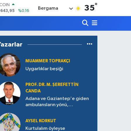
.643,95
%0.16
°
35
LAR
Bergama
,6006
%0.06
RO
,0250
%0.02
ERLİN
,2398
%0.2
AM ALTIN
Yazarlar
00.87
%0.12
ST100
.799
%70
MUAMMER TOPRAKÇI
Uygarlıklar beşiği
PROF. DR. M. ŞEREFETTIN
CANDA
Adana ve Gaziantep'e giden
ambulansların yönü,
Antakya’ya nasıl çevrildi?
AYSEL KORKUT
Kurtulalım öyleyse