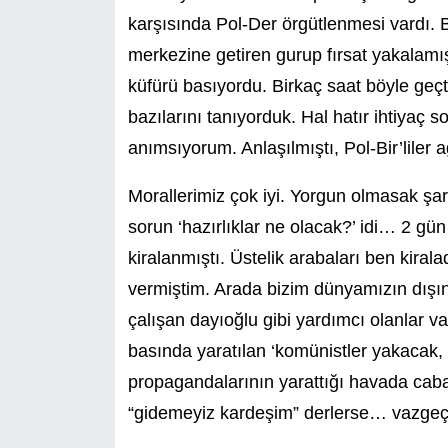
karşısında Pol-Der örgütlenmesi vardı. B
merkezine getiren gurup fırsat yakalamış
küfürü basıyordu. Birkaç saat böyle geçt
bazılarını tanıyorduk. Hal hatır ihtiyaç sor
anımsıyorum. Anlaşılmıştı, Pol-Bir’liler a
Morallerimiz çok iyi. Yorgun olmasak şar
sorun ‘hazırlıklar ne olacak?’ idi… 2 gün
kiralanmıştı. Üstelik arabaları ben kiral
vermiştim. Arada bizim dünyamızın dışınd
çalışan dayıoğlu gibi yardımcı olanlar va
basında yaratılan ‘komünistler yakacak, y
propagandalarının yarattığı havada cabas
“gidemeyiz kardeşim” derlerse… vazgeçe