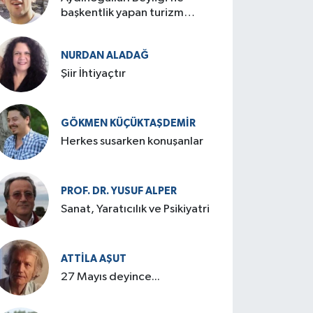
başkentlik yapan turizm
cenneti: Birgi
NURDAN ALADAĞ
Şiir İhtiyaçtır
GÖKMEN KÜÇÜKTAŞDEMIR
Herkes susarken konuşanlar
PROF. DR. YUSUF ALPER
Sanat, Yaratıcılık ve Psikiyatri
ATTILA AŞUT
27 Mayıs deyince...