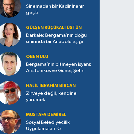
Sinemadan bir Kadir İnanır
geçti
GÜLŞEN KÜÇÜKALI ÜSTÜN
Darkale: Bergama’nın doğu
sınırında bir Anadolu eşiği
OBEN ULU
Bergama’nın bitmeyen isyanı:
Aristonikos ve Güneş Şehri
HALIL İBRAHIM BIRCAN
Zirveye değil, kendine
yürümek
MUSTAFA DEMIREL
Sosyal Belediyecilik
Uygulamaları -5