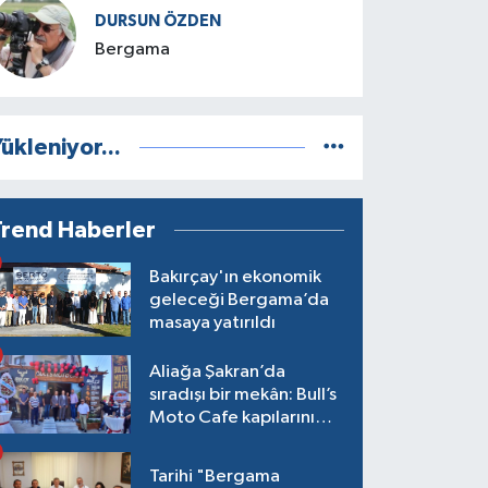
DURSUN ÖZDEN
Bergama
ükleniyor...
Trend Haberler
Bakırçay'ın ekonomik
geleceği Bergama’da
masaya yatırıldı
Aliağa Şakran’da
sıradışı bir mekân: Bull’s
Moto Cafe kapılarını
açtı
Tarihi "Bergama