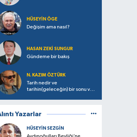
HÜSEYIN ÖGE
Değişim ama nasıl?
HASAN ZEKI SUNGUR
Gündeme bir bakış
N. KAZIM ÖZTÜRK
Tarih nedir ve
tarihin(geleceğin) bir sonu var
mı?
lıntı Yazarlar
HÜSEYIN SEZGIN
Aydınoğulları Beyliği’ne