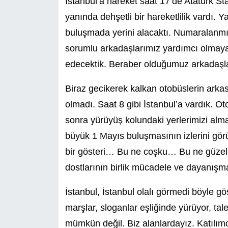
İstanbul’a hareket saat 17’de Atatürk 
yanında dehşetli bir hareketlilik vardı. 
buluşmada yerini alacaktı. Numaralanmış
sorumlu arkadaşlarımız yardımcı olmaya ça
edecektik. Beraber olduğumuz arkadaşla
Biraz gecikerek kalkan otobüslerin arkas
olmadı. Saat 8 gibi İstanbul’a vardık. O
sonra yürüyüş kolundaki yerlerimizi alm
büyük 1 Mayıs buluşmasının izlerini gö
bir gösteri… Bu ne coşku… Bu ne güzellik
dostlarının birlik mücadele ve dayanış
İstanbul, İstanbul olalı görmedi böyle g
marşlar, sloganlar eşliğinde yürüyor, tal
mümkün değil. Biz alanlardayız. Katılımc