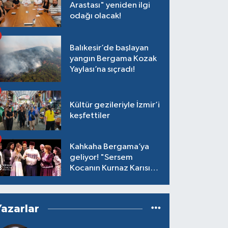
Arastası" yeniden ilgi
odağı olacak!
Balıkesir’de başlayan
yangın Bergama Kozak
Yaylası’na sıçradı!
Kültür gezileriyle İzmir’i
keşfettiler
Kahkaha Bergama’ya
geliyor! "Sersem
Kocanın Kurnaz Karısı"
antik tiyatroda!
Yazarlar