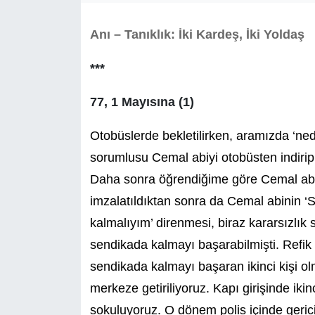
Anı – Tanıklık: İki Kardeş, İki Yoldaş
***
77, 1 Mayısına (1)
Otobüslerde bekletilirken, aramızda ‘nede
sorumlusu Cemal abiyi otobüsten indirip, 
Daha sonra öğrendiğime göre Cemal abi
imzalatıldıktan sonra da Cemal abinin 
kalmalıyım’ direnmesi, biraz kararsızlı
sendikada kalmayı başarabilmişti. Refi
sendikada kalmayı başaran ikinci kişi ol
merkeze getiriliyoruz. Kapı girişinde ikin
sokuluyoruz. O dönem polis içinde gerici