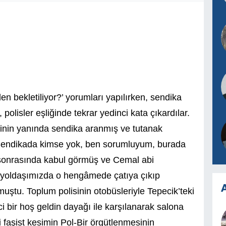
n bekletiliyor?’ yorumları yapılırken, sendika
polisler eşliğinde tekrar yedinci kata çıkardılar.
nin yanında sendika aranmış ve tutanak
‘Sendikada kimse yok, ben sorumluyum, burada
k sonrasında kabul görmüş ve Cemal abi
k yoldaşımızda o hengâmede çatıya çıkıp
A
muştu. Toplum polisinin otobüsleriyle Tepecik’teki
ci bir hoş geldin dayağı ile karşılanarak salona
 faşist kesimin Pol-Bir örgütlenmesinin