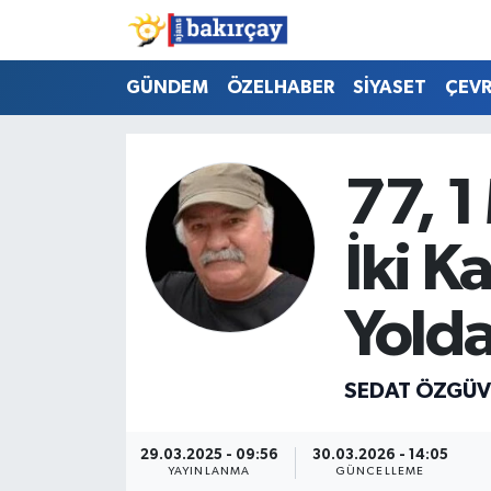
İzmir Nöbetçi Eczaneler
GÜNDEM
ÖZELHABER
SİYASET
ÇEV
İzmir Hava Durumu
77, 1 
İzmir Namaz Vakitleri
İki Ka
İzmir Trafik Yoğunluk Haritası
Süper Lig Puan Durumu ve Fikstür
Yolda
Tüm Manşetler
SEDAT ÖZGÜ
Son Dakika Haberleri
29.03.2025 - 09:56
30.03.2026 - 14:05
Haber Arşivi
YAYINLANMA
GÜNCELLEME