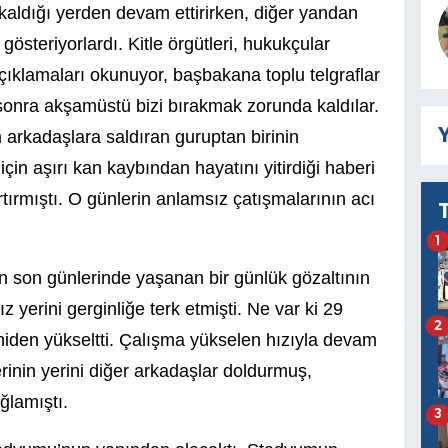
 kaldığı yerden devam ettirirken, diğer yandan
gösteriyorlardı. Kitle örgütleri, hukukçular
çıklamaları okunuyor, başbakana toplu telgraflar
 sonra akşamüstü bizi bırakmak zorunda kaldılar.
Y
arkadaşlara saldıran guruptan birinin
in aşırı kan kaybından hayatını yitirdiği haberi
rtırmıştı. O günlerin anlamsız çatışmalarının acı
1
n son günlerinde yaşanan bir günlük gözaltının
 yerini gerginliğe terk etmişti. Ne var ki 29
2
niden yükseltti. Çalışma yükselen hızıyla devam
rinin yerini diğer arkadaşlar doldurmuş,
ğlamıştı.
3