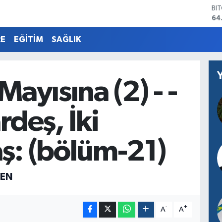
64
DO
47
EU
RE
EĞİTİM
SAĞLIK
55
ST
64
GR
65
Mayısına (2) - -
Bİ
13
rdeş, İki
ş: (bölüm-21)
VEN
-
+
A
A