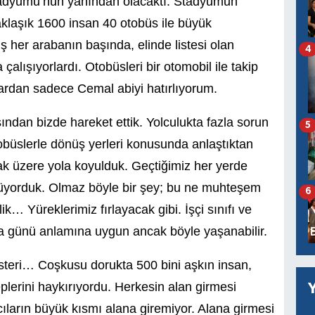
Stadyumu’nun yanından olacaktı. Stadyumun
Yaklaşık 1600 insan 40 otobüs ile büyük
 her arabanın başında, elinde listesi olan
4
lışıyorlardı. Otobüsleri bir otomobil ile takip
rdan sadece Cemal abiyi hatırlıyorum.
ından bizde hareket ettik. Yolculukta fazla sorun
5
tobüslerle dönüş yerleri konusunda anlaştıktan
ak üzere yola koyulduk. Geçtiğimiz her yerde
rüyorduk. Olmaz böyle bir şey; bu ne muhteşem
6
… Yüreklerimiz fırlayacak gibi. İşçi sınıfı ve
ma günü anlamına uygun ancak böyle yaşanabilir.
österi… Coşkusu dorukta 500 bini aşkın insan,
eplerini haykırıyordu. Herkesin alan girmesi
ıların büyük kısmı alana giremiyor. Alana girmesi