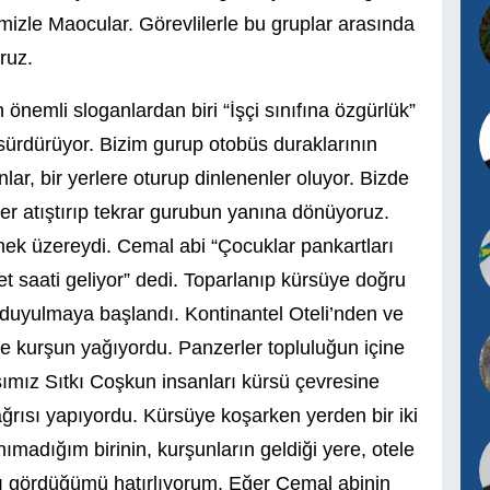
izle Maocular. Görevlilerle bu gruplar arasında
ruz.
önemli sloganlardan biri “İşçi sınıfına özgürlük”
ürdürüyor. Bizim gurup otobüs duraklarının
r, bir yerlere oturup dinlenenler oluyor. Bizde
ler atıştırıp tekrar gurubun yanına dönüyoruz.
ek üzereydi. Cemal abi “Çocuklar pankartları
t saati geliyor” dedi. Toparlanıp kürsüye doğru
 duyulmaya başlandı. Kontinantel Oteli’nden ve
ine kurşun yağıyordu. Panzerler topluluğun içine
aşımız Sıtkı Coşkun insanları kürsü çevresine
ğrısı yapıyordu. Kürsüye koşarken yerden bir iki
ımadığım birinin, kurşunların geldiği yere, otele
nı gördüğümü hatırlıyorum. Eğer Cemal abinin