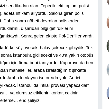
izi sendikadan alan, Tepecik’teki toplum polisi
, adeta intikam alıyordu. Salona giren polis
i. Daha sonra nöbeti devralan polislerden
duklarını, dışarıdan bilgi getirdiklerini
ğırlıktaydı. Sonra gelen ekipte Pol-Der’liler vardı.
kı-türkü söyleyecek, halay çekecek gibiydik. Tek
 sonra İstanbul’a gidilecekti ve 40’a yakın otobüs
adığım için firma beni tanıyordu. Kaporoyu da ben
an mahalleliler, araba kiraladığımız şirkette
rdı. Araba kiralayan ise ortada yok. Gerici
ıkacak, İstanbul’da ihtilal provası yapacaklar’
ı… ya olumsuz etkilenir, korkar, çekinir,
rlerse… endişeliyiz.