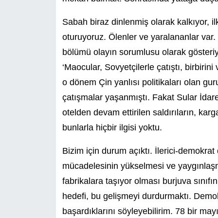
Sabah biraz dinlenmiş olarak kalkıyor, il
oturuyoruz. Ölenler ve yaralananlar var. H
bölümü olayın sorumlusu olarak gösteriyi 
‘Maocular, Sovyetçilerle çatıştı, birbirini
o dönem Çin yanlısı politikaları olan guru
çatışmalar yaşanmıştı. Fakat Sular İdares
otelden devam ettirilen saldırıların, kar
bunlarla hiçbir ilgisi yoktu.
Bizim için durum açıktı. İlerici-demokrat
mücadelesinin yükselmesi ve yaygınlaşma
fabrikalara taşıyor olması burjuva sınıfı
hedefi, bu gelişmeyi durdurmaktı. Demok
başardıklarını söyleyebilirim. 78 bir m