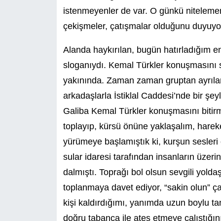
istenmeyenler de var. O günkü nitelemem
çekişmeler, çatışmalar olduğunu duyuyo
Alanda haykırılan, bugün hatırladığım en 
sloganıydı. Kemal Türkler konuşmasını s
yakınında. Zaman zaman gruptan ayrılanla
arkadaşlarla İstiklal Caddesi’nde bir şey
Galiba Kemal Türkler konuşmasını bitirm
toplayıp, kürsü önüne yaklaşalım, hareke
yürümeye başlamıştık ki, kurşun sesleri
sular idaresi tarafından insanların üzer
dalmıştı. Toprağı bol olsun sevgili yold
toplanmaya davet ediyor, “sakin olun” ça
kişi kaldırdığımı, yanımda uzun boylu tan
doğru tabanca ile ateş etmeye çalıştığı