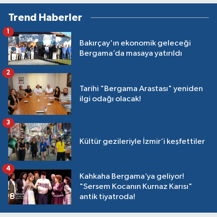
Öykünen Öyküler Derlemesi “Öykünmece”
Trend Haberler
Üzerine: “Giderek Tizleşen Bir Sesle Yırtınıp
Duruyorum” (Cumhuriyet Kitap, 20.7.2000),
1
Şafak Güneş / Duyarlılıkta Kadın Erkek Ayrımı
Bakırçay'ın ekonomik geleceği
Yoktur (Virgül, Ekim 2000), Feridun Andaç /
Bergama’da masaya yatırıldı
Edebiyatımızın Yol Haritası (2000), İhsan Işık / -
Türkiye Yazarlar Ansiklopedisi (2001, 2004) –
2
Encyclopedia of Turkish Authors (2005) -
Tarihi "Bergama Arastası" yeniden
Resimli ve Metin Örnekli Türkiye Edebiyatçılar
ilgi odağı olacak!
ve Kültür Adamları Ansiklopedisi (2006, gen.
2. bas. 2007), TBE Ansiklopedisi (2001), Semih
3
Gümüş / Öykülerde İstanbul (2002).
Kültür gezileriyle İzmir’i keşfettiler
4
Kahkaha Bergama’ya geliyor!
"Sersem Kocanın Kurnaz Karısı"
antik tiyatroda!