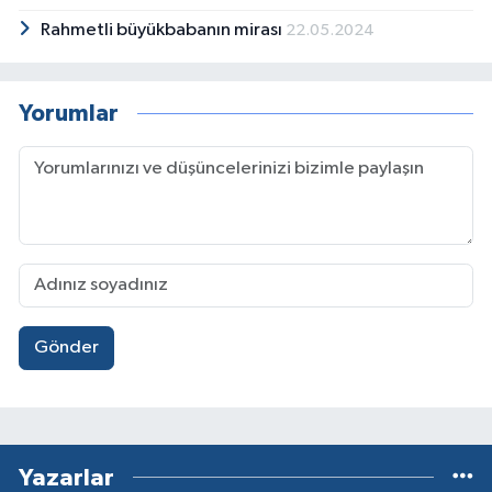
başkanlığı yaptı. 1992&#039;de
Rahmetli büyükbabanın mirası
22.05.2024
İstanbul&#039;a yerleşti. Burada, Dilko
Dersanesi, İnanç Lisesi, Galatasaray
Üniversitesi gibi çeşitli eğitim kurumlarında
çalıştı. Şu anda Yıldız Teknik
Yorumlar
Üniversitesi&#039;nde öğretim görevlisidir.
Bir oğlu ve bir kızı var. Yazmaya, okul yıllarında
(1963) Feyza Baran adıyla ve İzmir&#039;de
kimi dergilerde yayımlanan şiirlerle başladı.
1979 yılında Kültür Bakanlığı&#039;nın açtığı
Çocuk Yapıtları Yarışması&#039;nda
Yanlışlıklar adlı oyunuyla Başarı Ödülü,
1981&#039;de Akademi Kitabevi
Yarışması&#039;nda Sabah Yolcuları adlı
dosyasıyla Öykü Birincilik Ödülü kazandı. Eski
Gönder
Bir Balerin adlı kitabıyla Sait Faik Hikâye
Armağanı&#039;nı (1985), Potluğu Gidermek
adlı öyküsüyle Yunus Nadi Armağanı Öykü
İkincilik Ödülü&#039;nü (1989), Ne Güzel
Ölmüştüm adlı öyküsüyle Borski Grümen
Yazarlar
(Balkan Yazarlar Karşılaşması) Ödülü&#039;nü