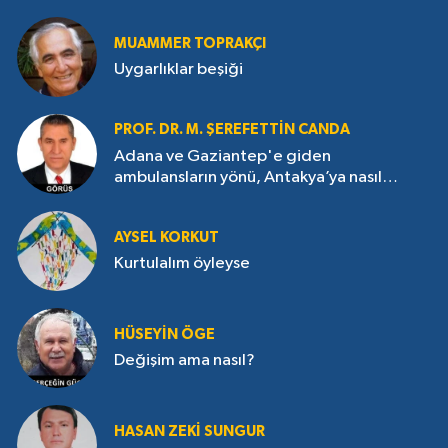
(1991), Savrulmalar adlı öykü kitabıyla da Sedat
Simavi Edebiyat Ödülü&#039;nü (1997) aldı.
MUAMMER TOPRAKÇI
Öyküleri Fransızca, Almanca, İngilizce, Sırp -
Uygarlıklar beşiği
Hırvatça ve Slovence&#039;ye çevrildi.
Öykülerinden bir seçki Die Hochzeitsnacht
PROF. DR. M. ŞEREFETTIN CANDA
adıyla Almanya&#039;da yayımlandı.
Türkçenin yanlış ve kötü kullanımını eleştirdiği
Adana ve Gaziantep'e giden
Türkçe &quot;Off&quot; adlı kitabıyla büyük
ambulansların yönü, Antakya’ya nasıl
ilgi uyandırdı. Bu kitap üst üste 37 baskı yaptı.
çevrildi?
Kimi dergilerde zaman zaman (Varlık, Evrensel,
AYSEL KORKUT
Düşler Öyküler, Milliyet Sanat), kimi dergilerde
Kurtulalım öyleyse
sürekli (Yaşasın Edebiyat, Öküz, E, Hayvan)
yazdı; Siyah Beyaz, Yeni Gündem gibi
gazetelerde köşe yazarlığı yaptı. Şu anda da
zaman zaman yazdığı kimi gazete ve
HÜSEYIN ÖGE
dergilerin yanında Cumhuriyet gazetesi Kitap
Değişim ama nasıl?
ekinde Türkçe Günlükleri adlı köşede sürekli
yazmakta. Ödülleri: Yanlışlıklar adlı oyunu ile
Kültür Bakanlığı Çocuk Oyunları Yarışmasında
HASAN ZEKI SUNGUR
başarı ödülünü, Sabah Yolcuları adlı eseriyle