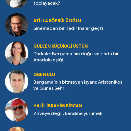
toplayacak?
ATILLA KÖPRÜLÜOĞLU
Sinemadan bir Kadir İnanır geçti
GÜLŞEN KÜÇÜKALI ÜSTÜN
Darkale: Bergama’nın doğu sınırında bir
Anadolu eşiği
OBEN ULU
Bergama’nın bitmeyen isyanı: Aristonikos
ve Güneş Şehri
HALIL İBRAHIM BIRCAN
Zirveye değil, kendine yürümek