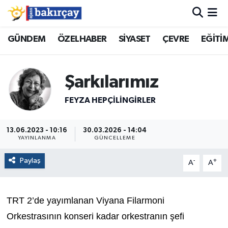
İzmir Nöbetçi Eczaneler
GÜNDEM
ÖZELHABER
SİYASET
ÇEVRE
EĞİTİ
İzmir Hava Durumu
Şarkılarımız
İzmir Namaz Vakitleri
FEYZA HEPÇILINGIRLER
İzmir Trafik Yoğunluk Haritası
13.06.2023 - 10:16
30.03.2026 - 14:04
YAYINLANMA
GÜNCELLEME
Süper Lig Puan Durumu ve Fikstür
Paylaş
-
+
A
A
Tüm Manşetler
Son Dakika Haberleri
TRT 2’de yayımlanan Viyana Filarmoni
Orkestrasının konseri kadar orkestranın şefi
Haber Arşivi