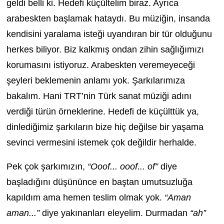
geldi belli ki. Hedefi küçültelim biraz. Ayrıca
arabeskten başlamak hataydı. Bu müziğin, insanda
kendisini yaralama isteği uyandıran bir tür olduğunu
herkes biliyor. Biz kalkmış ondan zihin sağlığımızı
korumasını istiyoruz. Arabeskten veremeyeceği
şeyleri beklemenin anlamı yok. Şarkılarımıza
bakalım. Hani TRT’nin Türk sanat müziği adını
verdiği türün örneklerine. Hedefi de küçülttük ya,
dinlediğimiz şarkıların bize hiç değilse bir yaşama
sevinci vermesini istemek çok değildir herhalde.
Pek çok şarkımızın,
“Ooof... ooof... of”
diye
başladığını düşününce en baştan umutsuzluğa
kapıldım ama hemen teslim olmak yok.
“Aman
aman...”
diye yakınanları eleyelim. Durmadan
“ah”