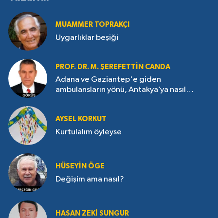
MUAMMER TOPRAKÇI
Uygarlıklar beşiği
PROF. DR. M. ŞEREFETTIN CANDA
Adana ve Gaziantep'e giden
ambulansların yönü, Antakya’ya nasıl
çevrildi?
AYSEL KORKUT
Kurtulalım öyleyse
HÜSEYIN ÖGE
Değişim ama nasıl?
HASAN ZEKI SUNGUR