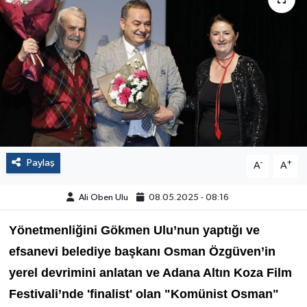
Paylaş
-
+
A
A
Ali Oben Ulu
08.05.2025 - 08:16
Yönetmenliğini Gökmen Ulu’nun yaptığı ve
efsanevi belediye başkanı Osman Özgüven’in
yerel devrimini anlatan ve Adana Altın Koza Film
Festivali’nde 'finalist' olan "Komünist Osman"