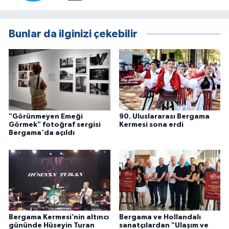
Bunlar da ilginizi çekebilir
"Görünmeyen Emeği
90. Uluslararası Bergama
Görmek" fotoğraf sergisi
Kermesi sona erdi
Bergama'da açıldı
Bergama Kermesi’nin altıncı
Bergama ve Hollandalı
gününde Hüseyin Turan
sanatçılardan "Ulaşım ve