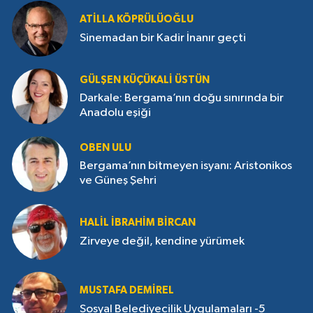
ATILLA KÖPRÜLÜOĞLU
Sinemadan bir Kadir İnanır geçti
GÜLŞEN KÜÇÜKALI ÜSTÜN
Darkale: Bergama’nın doğu sınırında bir
Anadolu eşiği
OBEN ULU
Bergama’nın bitmeyen isyanı: Aristonikos
ve Güneş Şehri
HALIL İBRAHIM BIRCAN
Zirveye değil, kendine yürümek
MUSTAFA DEMIREL
Sosyal Belediyecilik Uygulamaları -5