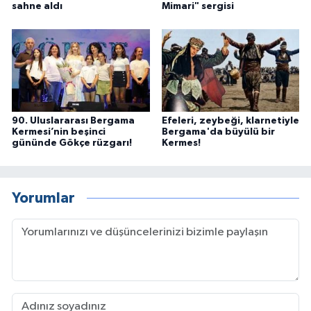
sahne aldı
Mimari" sergisi
90. Uluslararası Bergama
Efeleri, zeybeği, klarnetiyle
Kermesi’nin beşinci
Bergama'da büyülü bir
gününde Gökçe rüzgarı!
Kermes!
Yorumlar