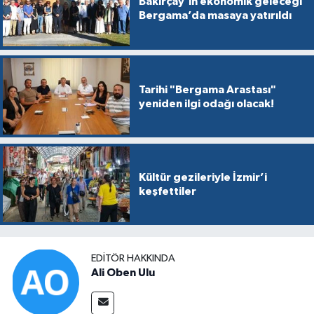
Bakırçay'ın ekonomik geleceği
Bergama’da masaya yatırıldı
Tarihi "Bergama Arastası"
yeniden ilgi odağı olacak!
Kültür gezileriyle İzmir’i
keşfettiler
EDITÖR HAKKINDA
Ali Oben Ulu