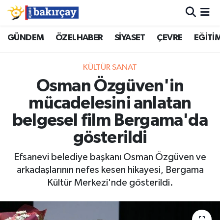
İzmir Nöbetçi Eczaneler
GÜNDEM
ÖZELHABER
SİYASET
ÇEVRE
EĞİTİ
İzmir Hava Durumu
KÜLTÜR SANAT
Osman Özgüven'in
İzmir Namaz Vakitleri
mücadelesini anlatan
İzmir Trafik Yoğunluk Haritası
belgesel film Bergama'da
gösterildi
Süper Lig Puan Durumu ve Fikstür
Efsanevi belediye başkanı Osman Özgüven ve
Tüm Manşetler
arkadaşlarının nefes kesen hikayesi, Bergama
Kültür Merkezi'nde gösterildi.
Son Dakika Haberleri
Haber Arşivi