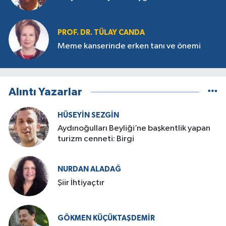
PROF. DR. TÜLAY CANDA
Meme kanserinde erken tanı ve önemi
Alıntı Yazarlar
HÜSEYIN SEZGIN
Aydınoğulları Beyliği’ne başkentlik yapan
turizm cenneti: Birgi
NURDAN ALADAĞ
Şiir İhtiyaçtır
GÖKMEN KÜÇÜKTAŞDEMIR