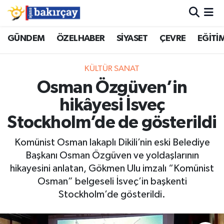
İzmir Nöbetçi Eczaneler
GÜNDEM
ÖZELHABER
SİYASET
ÇEVRE
EĞİTİ
İzmir Hava Durumu
KÜLTÜR SANAT
Osman Özgüven’in
İzmir Namaz Vakitleri
hikâyesi İsveç
İzmir Trafik Yoğunluk Haritası
Stockholm’de de gösterildi
Süper Lig Puan Durumu ve Fikstür
Komünist Osman lakaplı Dikili’nin eski Belediye
Başkanı Osman Özgüven ve yoldaşlarının
Tüm Manşetler
hikayesini anlatan, Gökmen Ulu imzalı “Komünist
Osman” belgeseli İsveç’in başkenti
Son Dakika Haberleri
Stockholm’de gösterildi.
Haber Arşivi