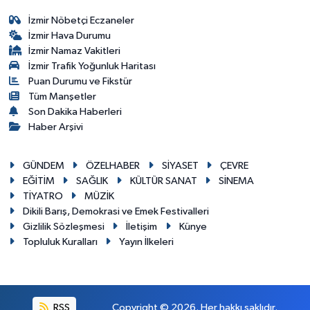
İzmir Nöbetçi Eczaneler
İzmir Hava Durumu
İzmir Namaz Vakitleri
İzmir Trafik Yoğunluk Haritası
Puan Durumu ve Fikstür
Tüm Manşetler
Son Dakika Haberleri
Haber Arşivi
GÜNDEM
ÖZELHABER
SİYASET
ÇEVRE
EĞİTİM
SAĞLIK
KÜLTÜR SANAT
SİNEMA
TİYATRO
MÜZİK
Dikili Barış, Demokrasi ve Emek Festivalleri
Gizlilik Sözleşmesi
İletişim
Künye
Topluluk Kuralları
Yayın İlkeleri
RSS
Copyright © 2026. Her hakkı saklıdır.