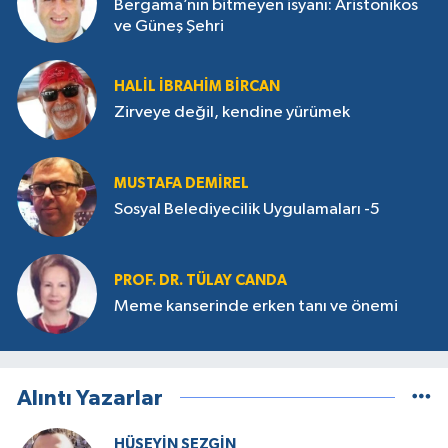
Bergama’nın bitmeyen isyanı: Aristonikos
ve Güneş Şehri
HALIL İBRAHIM BIRCAN
Zirveye değil, kendine yürümek
MUSTAFA DEMIREL
Sosyal Belediyecilik Uygulamaları -5
PROF. DR. TÜLAY CANDA
Meme kanserinde erken tanı ve önemi
Alıntı Yazarlar
HÜSEYIN SEZGIN