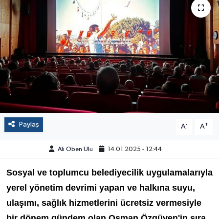
Paylaş
-
+
A
A
Ali Oben Ulu
14.01.2025 - 12:44
Sosyal ve toplumcu belediyecilik uygulamalarıyla
yerel yönetim devrimi yapan ve halkına suyu,
ulaşımı, sağlık hizmetlerini ücretsiz vermesiyle
bir dönem gündem olan Osman Özgüven'in sıra