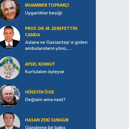
MUAMMER TOPRAKÇI
Uygarlıklar beşiği
PROF. DR. M. ŞEREFETTIN
CANDA
Adana ve Gaziantep'e giden
ambulansların yönü,
Antakya’ya nasıl çevrildi?
AYSEL KORKUT
Kurtulalım öyleyse
HÜSEYIN ÖGE
Değişim ama nasıl?
HASAN ZEKI SUNGUR
Gündeme bir bakış