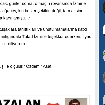
ncak, günler sonra, o maçın rövanşında İzmir’e
 ağabey, kin besler şekilde değil, tam aksine
la karşılamıştı…”
 kuşaklara tanıttıkları ve unutulmamalarına katkı
anlığındaki Tüfad İzmir’e teşekkür ederken, İlyas
luk diliyorum.
uş ile ölçülür.” Özdemir Asaf.