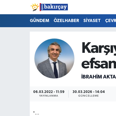
İzmir Nöbetçi Eczaneler
GÜNDEM
ÖZELHABER
SİYASET
ÇEV
İzmir Hava Durumu
Karşı
İzmir Namaz Vakitleri
efsan
İzmir Trafik Yoğunluk Haritası
Süper Lig Puan Durumu ve Fikstür
İBRAHIM AKT
Tüm Manşetler
06.03.2022 - 11:59
30.03.2026 - 14:04
YAYINLANMA
GÜNCELLEME
Son Dakika Haberleri
Haber Arşivi
“…