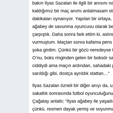
bakın İlyas Sazalan ile ilgili bir anısını n
kaldığımız bir maç anımı anlatmasam o
dakikaları oynanıyor. Yapılan bir ortaya,
ağabey de savunma oyuncusu olarak beni
çarpıştık. Daha sonra fark ettim ki, aslı
vurmuştum. Maçtan sonra kafama pens a
şoka girdim. Çünkü bir gözü neredeyse
O’nu, boks ringinden gelen bir boksör 
ciddiydi ama maçın ardından, sahadaki 
sarıldığı gibi, dostça ayrıldık stattan…”
İlyas Sazalan özneli bir diğer anıyı da,
sakatlık sonrasında futbol oyunculuğun
Çağatay anlattı; “İlyas ağabey ile yaşa
çünkü, resmen dayak yemiş ve soyunma 