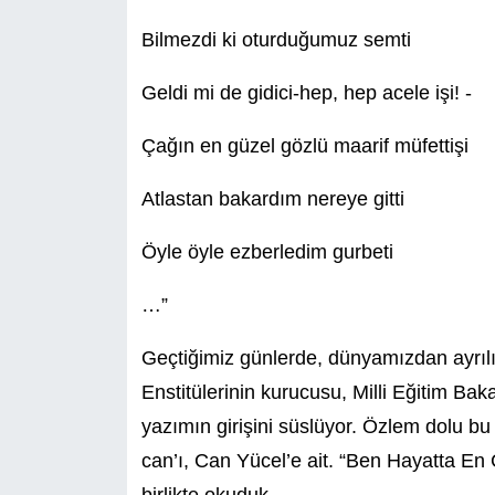
Bilmezdi ki oturduğumuz semti
Geldi mi de gidici-hep, hep acele işi! -
Çağın en güzel gözlü maarif müfettişi
Atlastan bakardım nereye gitti
Öyle öyle ezberledim gurbeti
…”
Geçtiğimiz günlerde, dünyamızdan ayrılış
Enstitülerinin kurucusu, Milli Eğitim Baka
yazımın girişini süslüyor. Özlem dolu bu d
can’ı, Can Yücel’e ait. “Ben Hayatta En