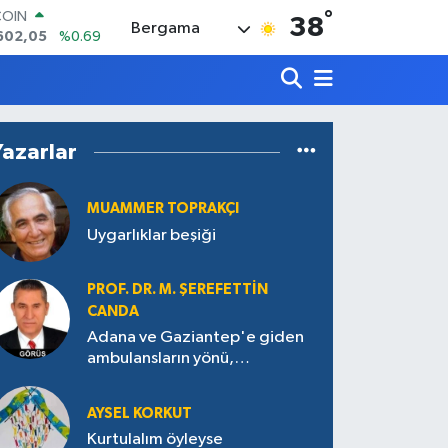
°
LAR
38
Bergama
6006
%0.06
RO
0250
%0.02
RLİN
2398
%0.2
M ALTIN
Yazarlar
3.94
%0.32
T100
768
%48
MUAMMER TOPRAKÇI
COIN
Uygarlıklar beşiği
602,05
%0.69
PROF. DR. M. ŞEREFETTIN
CANDA
Adana ve Gaziantep'e giden
ambulansların yönü,
Antakya’ya nasıl çevrildi?
AYSEL KORKUT
Kurtulalım öyleyse