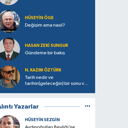
HÜSEYIN ÖGE
Değişim ama nasıl?
HASAN ZEKI SUNGUR
Gündeme bir bakış
N. KAZIM ÖZTÜRK
Tarih nedir ve
tarihin(geleceğin) bir sonu var
mı?
lıntı Yazarlar
HÜSEYIN SEZGIN
Aydınoğulları Beyliği’ne