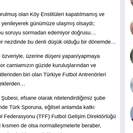
urulmuş olan Köy Enstitüleri kapatılmamış ve
i yenileyerek günümüze ulaşmış olsaydı;
, bu soruyu sormadan edemiyor doğrusu…
ciler nezdinde bu denli düşük olduğu bir dönemde…
bir özveriyle, üzerine düşeni yapan/yapmaya
por camiamızın güzide kuruluşlarından ve
lerinden biri olan Türkiye Futbol Antrenörleri
neklerden…
ir Şubesi, efsane olarak nitelendirdiğimiz şube
de Türk Sporuna, eğitsel anlamda katkı
l Federasyonu (TFF) Futbol Gelişim Direktörlüğü
i kısmen de olsa normalleşmelerle beraber,