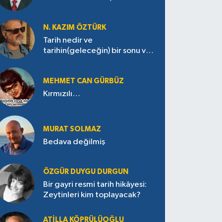
N. KAZIM ÖZTÜRK
Tarih nedir ve
tarihin(geleceğin) bir sonu var
mı?
MEHMET CAN GÜRBÜZ
Kırmızılı…
MURAT SOLMAZ
Bedava değilmiş
ÖZGÜR DUYGU DURGUN
Bir gayri resmi tarih hikâyesi:
Zeytinleri kim toplayacak?
ATILLA KÖPRÜLÜOĞLU