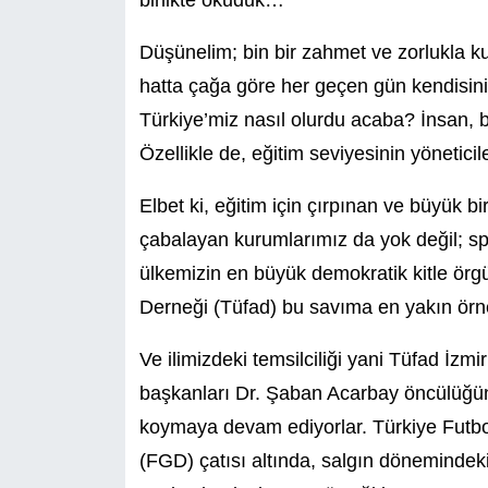
birlikte okuduk…
Düşünelim; bin bir zahmet ve zorlukla k
hatta çağa göre her geçen gün kendisin
Türkiye’miz nasıl olurdu acaba? İnsan
Özellikle de, eğitim seviyesinin yöneti
Elbet ki, eğitim için çırpınan ve büyük 
çabalayan kurumlarımız da yok değil; s
ülkemizin en büyük demokratik kitle örgüt
Derneği (Tüfad) bu savıma en yakın ör
Ve ilimizdeki temsilciliği yani Tüfad İzm
başkanları Dr. Şaban Acarbay öncülüğün
koymaya devam ediyorlar. Türkiye Futbo
(FGD) çatısı altında, salgın dönemindek