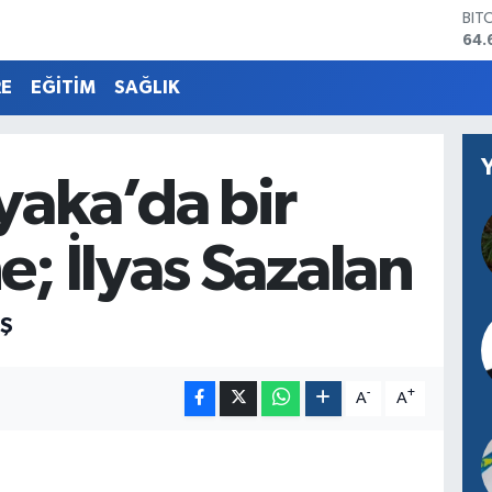
DO
47,
EU
55,
RE
EĞİTİM
SAĞLIK
STE
64,
GRA
651
yaka’da bir
BİS
13.
BIT
e; İlyas Sazalan
64.
AŞ
-
+
A
A