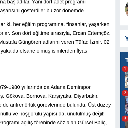
na başladılar. Yani dört adet programı
başarısını gösterdiler bu zor dönemde…
rlar ki, her eğitim programına, “insanlar, yaşarken
ıyorlar. Son dört eğitime sırasıyla, Ercan Ertemçöz,
Y
stafa Güngören adlarını veren Tüfad İzmir, 02
ıyaka’da efsane olmuş isimlerden İlyas
1
!
1979-1980 yıllarında da Adana Demirspor
2
ş, Gökova, Bornova, Karşıyaka, Diyarbakır,
e de antrenörlük görevlerinde bulundu. Üst düzey
gönüllü ve hoşgörülü yapısı da, unutulmuş değil!
3
 Programı açılış töreninde söz alan Gürsel Baliç,