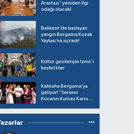
Arastası" yeniden ilgi
odağı olacak!
Balıkesir’de başlayan
yangın Bergama Kozak
Yaylası’na sıçradı!
Kültür gezileriyle İzmir’i
keşfettiler
Kahkaha Bergama’ya
geliyor! "Sersem
Kocanın Kurnaz Karısı"
antik tiyatroda!
Yazarlar