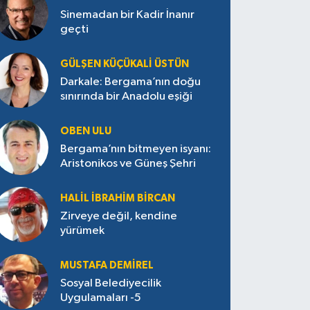
Sinemadan bir Kadir İnanır
geçti
GÜLŞEN KÜÇÜKALI ÜSTÜN
Darkale: Bergama’nın doğu
sınırında bir Anadolu eşiği
OBEN ULU
Bergama’nın bitmeyen isyanı:
Aristonikos ve Güneş Şehri
HALIL İBRAHIM BIRCAN
Zirveye değil, kendine
yürümek
MUSTAFA DEMIREL
Sosyal Belediyecilik
Uygulamaları -5