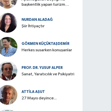
başkentlik yapan turizm
cenneti: Birgi
NURDAN ALADAĞ
Şiir İhtiyaçtır
GÖKMEN KÜÇÜKTAŞDEMIR
Herkes susarken konuşanlar
PROF. DR. YUSUF ALPER
Sanat, Yaratıcılık ve Psikiyatri
ATTILA AŞUT
27 Mayıs deyince...