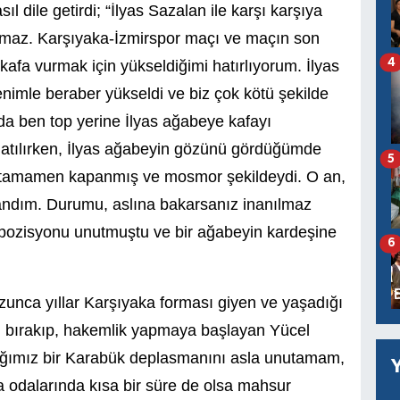
asıl dile getirdi; “İlyas Sazalan ile karşı karşıya
lmaz. Karşıyaka-İzmirspor maçı ve maçın son
4
 kafa vurmak için yükseldiğimi hatırlıyorum. İlyas
mle beraber yükseldi ve biz çok kötü şekilde
nda ben top yerine İlyas ağabeye kafayı
tılırken, İlyas ağabeyin gözünü gördüğümde
5
 tamamen kapanmış ve mosmor şekildeydi. O an,
sandım. Durumu, aslına bakarsanız inanılmaz
pozisyonu unutmuştu ve bir ağabeyin kardeşine
6
 uzunca yıllar Karşıyaka forması giyen ve yaşadığı
u bırakıp, hakemlik yapmaya başlayan Yücel
dığımız bir Karabük deplasmanını asla unutamam,
odalarında kısa bir süre de olsa mahsur