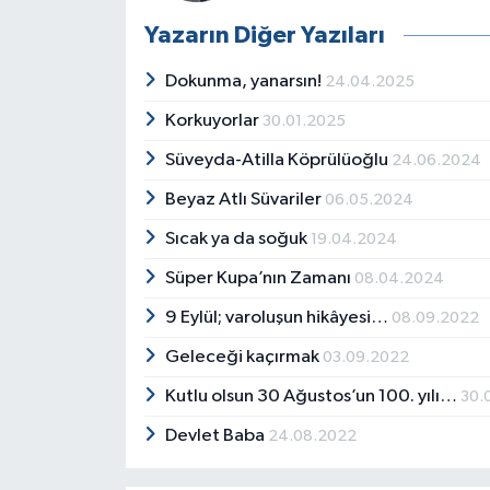
Yazarın Diğer Yazıları
Dokunma, yanarsın!
24.04.2025
Korkuyorlar
30.01.2025
Süveyda-Atilla Köprülüoğlu
24.06.2024
Beyaz Atlı Süvariler
06.05.2024
Sıcak ya da soğuk
19.04.2024
Süper Kupa’nın Zamanı
08.04.2024
9 Eylül; varoluşun hikâyesi…
08.09.2022
Geleceği kaçırmak
03.09.2022
Kutlu olsun 30 Ağustos’un 100. yılı…
30.
Devlet Baba
24.08.2022