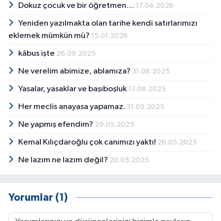
Dokuz çocuk ve bir öğretmen…
17.04.2026
Yeniden yazılmakta olan tarihe kendi satırlarımızı
eklemek mümkün mü?
15.01.2026
kâbus işte
26.09.2025
Ne verelim abimize, ablamıza?
31.08.2025
Yasalar, yasaklar ve başıboşluk
13.08.2025
Her meclis anayasa yapamaz.
31.05.2025
Ne yapmış efendim?
29.05.2025
Kemal Kılıçdaroğlu çok canımızı yaktı!
26.05.2025
Ne lazım ne lazım değil?
20.05.2025
Yorumlar (1)