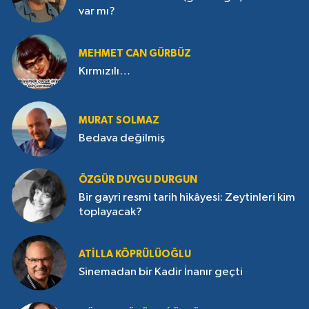
var mı?
MEHMET CAN GÜRBÜZ
Kırmızılı…
MURAT SOLMAZ
Bedava değilmiş
ÖZGÜR DUYGU DURGUN
Bir gayri resmi tarih hikâyesi: Zeytinleri kim
toplayacak?
ATILLA KÖPRÜLÜOĞLU
Sinemadan bir Kadir İnanır geçti