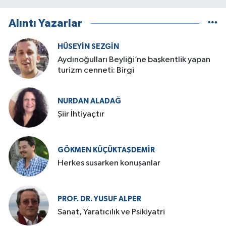
Alıntı Yazarlar
HÜSEYIN SEZGIN
Aydınoğulları Beyliği’ne başkentlik yapan
turizm cenneti: Birgi
NURDAN ALADAĞ
Şiir İhtiyaçtır
GÖKMEN KÜÇÜKTAŞDEMIR
Herkes susarken konuşanlar
PROF. DR. YUSUF ALPER
Sanat, Yaratıcılık ve Psikiyatri