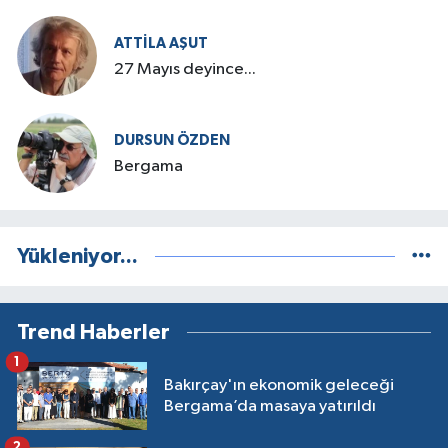
ATTILA AŞUT
27 Mayıs deyince...
DURSUN ÖZDEN
Bergama
Yükleniyor...
Trend Haberler
1
Bakırçay'ın ekonomik geleceği
Bergama’da masaya yatırıldı
2