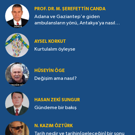
PROF. DR. M. ŞEREFETTIN CANDA
Adana ve Gaziantep'e giden
ambulansların yönü, Antakya’ya nasıl
çevrildi?
AYSEL KORKUT
Kurtulalım öyleyse
HÜSEYIN ÖGE
Değişim ama nasıl?
HASAN ZEKI SUNGUR
Gündeme bir bakış
N. KAZIM ÖZTÜRK
Tarih nedir ve tarihin(geleceğin) bir sonu