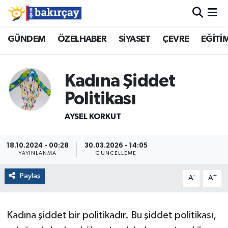
İzmir Nöbetçi Eczaneler
GÜNDEM
ÖZELHABER
SİYASET
ÇEVRE
EĞİTİ
İzmir Hava Durumu
Kadına Şiddet
İzmir Namaz Vakitleri
Politikası
İzmir Trafik Yoğunluk Haritası
AYSEL KORKUT
Süper Lig Puan Durumu ve Fikstür
18.10.2024 - 00:28
30.03.2026 - 14:05
YAYINLANMA
GÜNCELLEME
Tüm Manşetler
Paylaş
-
+
A
A
Son Dakika Haberleri
Kadına şiddet bir politikadır. Bu şiddet politikası,
Haber Arşivi