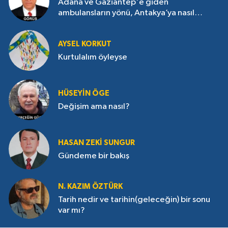
Adana ve Gaziantep'e giden
ambulansların yönü, Antakya’ya nasıl
çevrildi?
AYSEL KORKUT
Kurtulalım öyleyse
HÜSEYIN ÖGE
Değişim ama nasıl?
HASAN ZEKI SUNGUR
Gündeme bir bakış
N. KAZIM ÖZTÜRK
Tarih nedir ve tarihin(geleceğin) bir sonu
var mı?