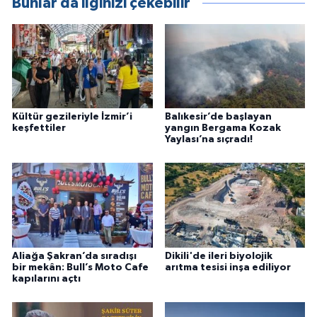
Bunlar da ilginizi çekebilir
Kültür gezileriyle İzmir’i
Balıkesir’de başlayan
keşfettiler
yangın Bergama Kozak
Yaylası’na sıçradı!
Aliağa Şakran’da sıradışı
Dikili'de ileri biyolojik
bir mekân: Bull’s Moto Cafe
arıtma tesisi inşa ediliyor
kapılarını açtı