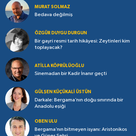
MURAT SOLMAZ
Bedava değilmiş
ÖZGÜR DUYGU DURGUN
Bir gayri resmi tarih hikâyesi: Zeytinleri kim
toplayacak?
ATILLA KÖPRÜLÜOĞLU
Sinemadan bir Kadir İnanır geçti
GÜLŞEN KÜÇÜKALI ÜSTÜN
Darkale: Bergama’nın doğu sınırında bir
Anadolu eşiği
OBEN ULU
Bergama’nın bitmeyen isyanı: Aristonikos
ve Güneş Şehri