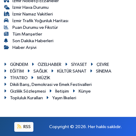
İzmir Nöbetçi Eczaneler
İzmir Hava Durumu
İzmir Namaz Vakitleri
İzmir Trafik Yoğunluk Haritası
Puan Durumu ve Fikstür
Tüm Manşetler
Son Dakika Haberleri
Haber Arşivi
GÜNDEM
ÖZELHABER
SİYASET
ÇEVRE
EĞİTİM
SAĞLIK
KÜLTÜR SANAT
SİNEMA
TİYATRO
MÜZİK
Dikili Barış, Demokrasi ve Emek Festivalleri
Gizlilik Sözleşmesi
İletişim
Künye
Topluluk Kuralları
Yayın İlkeleri
RSS
Copyright © 2026. Her hakkı saklıdır.