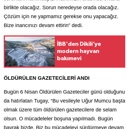
birlikte olacağız. Sorun neredeyse orada olacağız.
Çözüm için ne yapmamız gerekse onu yapacağız.
Bize inancınızı devam ettirin” dedi.
İBB'den Dikili’ye
modern hayvan
bakımevi
ÖLDÜRÜLEN GAZETECİLERİ ANDI
Bugün 6 Nisan Öldürülen Gazeteciler günü olduğunu
da hatırlatan Tugay, “Bu vesileyle Uğur Mumcu başta
olmak üzere tüm öldürülen gazetecilere de selam
olsun. O mücadeleler boşuna yapılmadı. Bugün
bayrak bizde. Biz bu mücadeleyi sürdürmeye devam