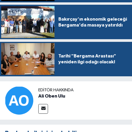
Bakırçay'ın ekonomik geleceği
Bergama’da masaya yatırıldı
Tarihi "Bergama Arastası"
yeniden ilgi odağı olacak!
EDITÖR HAKKINDA
Ali Oben Ulu