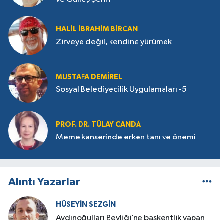
HALIL İBRAHIM BIRCAN
Zirveye değil, kendine yürümek
MUSTAFA DEMIREL
Sosyal Belediyecilik Uygulamaları -5
PROF. DR. TÜLAY CANDA
Meme kanserinde erken tanı ve önemi
Alıntı Yazarlar
HÜSEYIN SEZGIN
Aydınoğulları Beyliği’ne başkentlik yapan