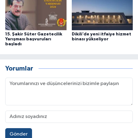
15. Şakir Süter Gazetecilik
Dikili’de yeni itfaiye hizmet
Yarışması başvuruları
binası yükseliyor
başladı
Yorumlar
Gönder