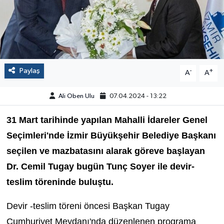
Paylaş
-
+
A
A
Ali Oben Ulu
07.04.2024 - 13:22
31 Mart tarihinde yapılan Mahalli İdareler Genel
Seçimleri'nde İzmir Büyükşehir Belediye Başkanı
seçilen ve mazbatasını alarak göreve başlayan
Dr. Cemil Tugay bugün Tunç Soyer ile devir-
teslim töreninde buluştu.
Devir -teslim töreni öncesi Başkan Tugay
Cumhuriyet Meydanı'nda düzenlenen programa