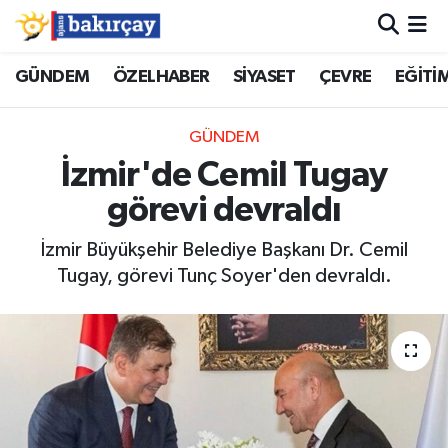
İzmir Nöbetçi Eczaneler
GÜNDEM
ÖZELHABER
SİYASET
ÇEVRE
EĞİTİ
İzmir Hava Durumu
GÜNDEM
İzmir'de Cemil Tugay
İzmir Namaz Vakitleri
görevi devraldı
İzmir Trafik Yoğunluk Haritası
İzmir Büyükşehir Belediye Başkanı Dr. Cemil
Tugay, görevi Tunç Soyer'den devraldı.
Süper Lig Puan Durumu ve Fikstür
Tüm Manşetler
Son Dakika Haberleri
Haber Arşivi