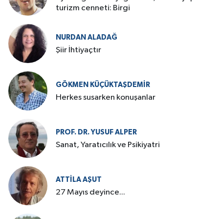
turizm cenneti: Birgi
NURDAN ALADAĞ
Şiir İhtiyaçtır
GÖKMEN KÜÇÜKTAŞDEMIR
Herkes susarken konuşanlar
PROF. DR. YUSUF ALPER
Sanat, Yaratıcılık ve Psikiyatri
ATTILA AŞUT
27 Mayıs deyince...