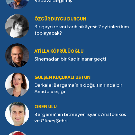
Bedava değilmiş
ÖZGÜR DUYGU DURGUN
Bir gayri resmi tarih hikâyesi: Zeytinleri kim
toplayacak?
ATILLA KÖPRÜLÜOĞLU
Sinemadan bir Kadir İnanır geçti
GÜLŞEN KÜÇÜKALI ÜSTÜN
Darkale: Bergama’nın doğu sınırında bir
Anadolu eşiği
OBEN ULU
Bergama’nın bitmeyen isyanı: Aristonikos
ve Güneş Şehri