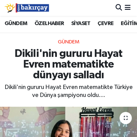
İzmir Nöbetçi Eczaneler
GÜNDEM
ÖZELHABER
SİYASET
ÇEVRE
EĞİTİ
İzmir Hava Durumu
GÜNDEM
Dikili'nin gururu Hayat
İzmir Namaz Vakitleri
Evren matematikte
İzmir Trafik Yoğunluk Haritası
dünyayı salladı
Süper Lig Puan Durumu ve Fikstür
Dikili'nin gururu Hayat Evren matematikte Türkiye
ve Dünya şampiyonu oldu...
Tüm Manşetler
Son Dakika Haberleri
Haber Arşivi