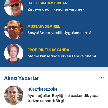
HALIL İBRAHIM BIRCAN
Zirveye değil, kendine yürümek
MUSTAFA DEMIREL
Sosyal Belediyecilik Uygulamaları -5
PROF. DR. TÜLAY CANDA
Meme kanserinde erken tanı ve önemi
Alıntı Yazarlar
HÜSEYIN SEZGIN
Aydınoğulları Beyliği’ne başkentlik yapan
turizm cenneti: Birgi