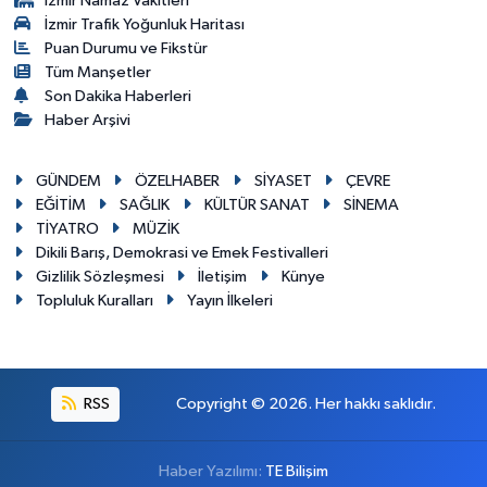
İzmir Namaz Vakitleri
İzmir Trafik Yoğunluk Haritası
Puan Durumu ve Fikstür
Tüm Manşetler
Son Dakika Haberleri
Haber Arşivi
GÜNDEM
ÖZELHABER
SİYASET
ÇEVRE
EĞİTİM
SAĞLIK
KÜLTÜR SANAT
SİNEMA
TİYATRO
MÜZİK
Dikili Barış, Demokrasi ve Emek Festivalleri
Gizlilik Sözleşmesi
İletişim
Künye
Topluluk Kuralları
Yayın İlkeleri
RSS
Copyright © 2026. Her hakkı saklıdır.
Haber Yazılımı:
TE Bilişim