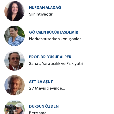
NURDAN ALADAĞ
Şiir İhtiyaçtır
GÖKMEN KÜÇÜKTAŞDEMIR
Herkes susarken konuşanlar
PROF. DR. YUSUF ALPER
Sanat, Yaratıcılık ve Psikiyatri
ATTILA AŞUT
27 Mayıs deyince...
DURSUN ÖZDEN
Bergama