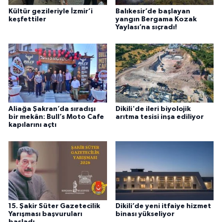
Kültür gezileriyle İzmir’i
Balıkesir’de başlayan
keşfettiler
yangın Bergama Kozak
Yaylası’na sıçradı!
Aliağa Şakran’da sıradışı
Dikili'de ileri biyolojik
bir mekân: Bull’s Moto Cafe
arıtma tesisi inşa ediliyor
kapılarını açtı
15. Şakir Süter Gazetecilik
Dikili’de yeni itfaiye hizmet
Yarışması başvuruları
binası yükseliyor