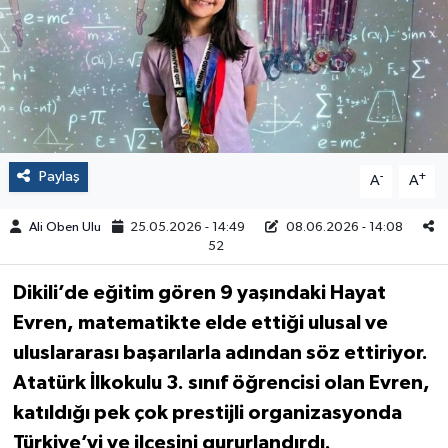
Paylaş
-
+
A
A
Ali Oben Ulu
25.05.2026 - 14:49
08.06.2026 - 14:08
52
Dikili’de eğitim gören 9 yaşındaki Hayat
Evren, matematikte elde ettiği ulusal ve
uluslararası başarılarla adından söz ettiriyor.
Atatürk İlkokulu 3. sınıf öğrencisi olan Evren,
katıldığı pek çok prestijli organizasyonda
Türkiye’yi ve ilçesini gururlandırdı.