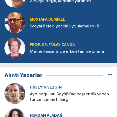
Zirveye değil, kendine yürümek
MUSTAFA DEMIREL
Sosyal Belediyecilik Uygulamaları -5
PROF. DR. TÜLAY CANDA
Meme kanserinde erken tanı ve önemi
Alıntı Yazarlar
HÜSEYIN SEZGIN
Aydınoğulları Beyliği’ne başkentlik yapan
turizm cenneti: Birgi
NURDAN ALADAĞ