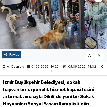
Paylaş
-
+
A
A
Ali Oben Ulu
01.06.2026 - 16:25
05.06.2026 - 13:02
1
İzmir Büyükşehir Belediyesi, sokak
hayvanlarına yönelik hizmet kapasitesini
artırmak amacıyla Dikili’de yeni bir Sokak
Hayvanları Sosyal Yaşam Kampüsü'nün