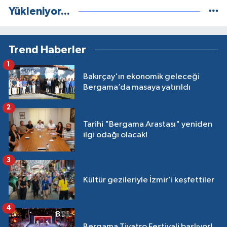
Yükleniyor...
Trend Haberler
1
Bakırçay'ın ekonomik geleceği
Bergama’da masaya yatırıldı
2
Tarihi "Bergama Arastası" yeniden
ilgi odağı olacak!
3
Kültür gezileriyle İzmir’i keşfettiler
4
Bergama Tiyatro Festivali başlıyor!