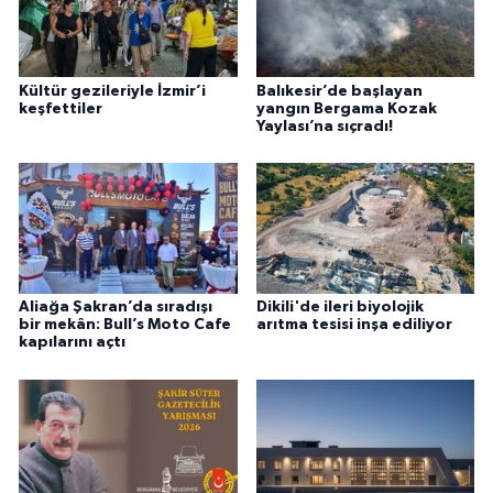
Kültür gezileriyle İzmir’i
Balıkesir’de başlayan
keşfettiler
yangın Bergama Kozak
Yaylası’na sıçradı!
Aliağa Şakran’da sıradışı
Dikili'de ileri biyolojik
bir mekân: Bull’s Moto Cafe
arıtma tesisi inşa ediliyor
kapılarını açtı