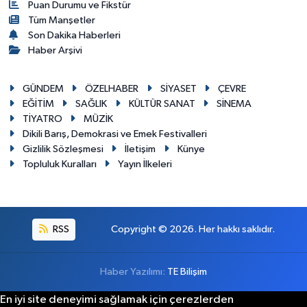
Puan Durumu ve Fikstür
Tüm Manşetler
Son Dakika Haberleri
Haber Arşivi
GÜNDEM
ÖZELHABER
SİYASET
ÇEVRE
EĞİTİM
SAĞLIK
KÜLTÜR SANAT
SİNEMA
TİYATRO
MÜZİK
Dikili Barış, Demokrasi ve Emek Festivalleri
Gizlilik Sözleşmesi
İletişim
Künye
Topluluk Kuralları
Yayın İlkeleri
RSS
Copyright © 2026. Her hakkı saklıdır.
Haber Yazılımı:
TE Bilişim
En iyi site deneyimi sağlamak için çerezlerden