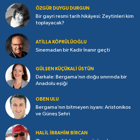
ÖZGÜR DUYGU DURGUN
Bir gayri resmi tarih hikâyesi: Zeytinleri kim
toplayacak?
ATILLA KÖPRÜLÜOĞLU
Sinemadan bir Kadir İnanır geçti
GÜLŞEN KÜÇÜKALI ÜSTÜN
Darkale: Bergama’nın doğu sınırında bir
Anadolu eşiği
OBEN ULU
Bergama’nın bitmeyen isyanı: Aristonikos
ve Güneş Şehri
HALIL İBRAHIM BIRCAN