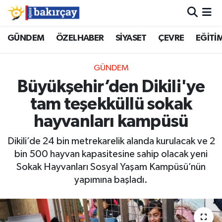
İzmir Nöbetçi Eczaneler
GÜNDEM
ÖZELHABER
SİYASET
ÇEVRE
EĞİTİ
İzmir Hava Durumu
GÜNDEM
Büyükşehir’den Dikili'ye
İzmir Namaz Vakitleri
tam teşekküllü sokak
İzmir Trafik Yoğunluk Haritası
hayvanları kampüsü
Süper Lig Puan Durumu ve Fikstür
Dikili’de 24 bin metrekarelik alanda kurulacak ve 2
bin 500 hayvan kapasitesine sahip olacak yeni
Tüm Manşetler
Sokak Hayvanları Sosyal Yaşam Kampüsü’nün
yapımına başladı.
Son Dakika Haberleri
Haber Arşivi