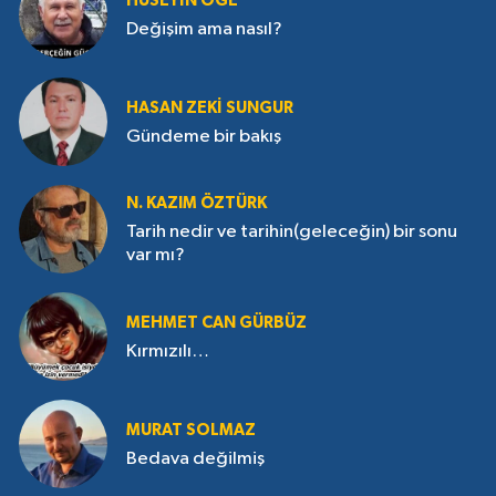
HÜSEYIN ÖGE
Değişim ama nasıl?
HASAN ZEKI SUNGUR
Gündeme bir bakış
N. KAZIM ÖZTÜRK
Tarih nedir ve tarihin(geleceğin) bir sonu
var mı?
MEHMET CAN GÜRBÜZ
Kırmızılı…
MURAT SOLMAZ
Bedava değilmiş