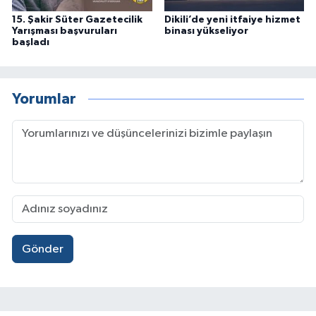
15. Şakir Süter Gazetecilik
Dikili’de yeni itfaiye hizmet
Yarışması başvuruları
binası yükseliyor
başladı
Yorumlar
Gönder