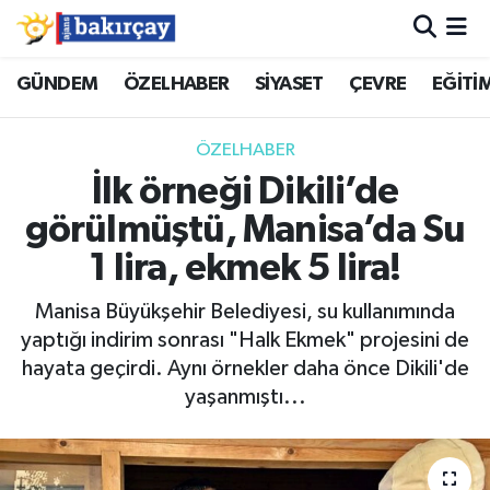
İzmir Nöbetçi Eczaneler
GÜNDEM
ÖZELHABER
SİYASET
ÇEVRE
EĞİTİ
İzmir Hava Durumu
ÖZELHABER
İlk örneği Dikili’de
İzmir Namaz Vakitleri
görülmüştü, Manisa’da Su
İzmir Trafik Yoğunluk Haritası
1 lira, ekmek 5 lira!
Süper Lig Puan Durumu ve Fikstür
Manisa Büyükşehir Belediyesi, su kullanımında
yaptığı indirim sonrası "Halk Ekmek" projesini de
Tüm Manşetler
hayata geçirdi. Aynı örnekler daha önce Dikili'de
yaşanmıştı...
Son Dakika Haberleri
Haber Arşivi