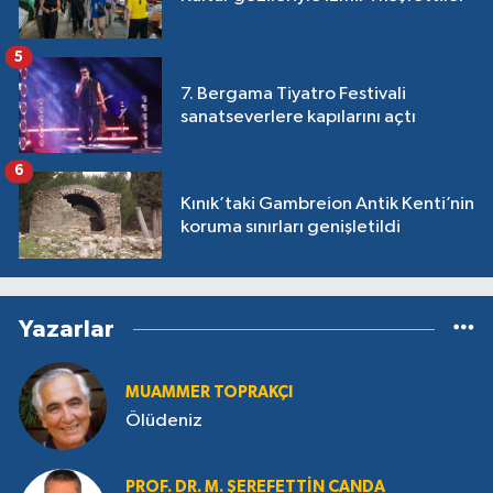
5
7. Bergama Tiyatro Festivali
sanatseverlere kapılarını açtı
6
Kınık’taki Gambreion Antik Kenti’nin
koruma sınırları genişletildi
Yazarlar
MUAMMER TOPRAKÇI
Ölüdeniz
PROF. DR. M. ŞEREFETTIN CANDA