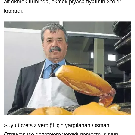
ait ekmek fırınında, ekmek piyasa fiyatının 3'te 1'i
kadardı.
Suyu ücretsiz verdiği için yargılanan Osman
Özgüven ise gazetelere verdiği demeçte, suyun