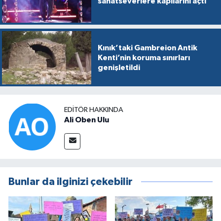
sanatseverlere kapılarını açtı
Kınık’taki Gambreion Antik
Kenti’nin koruma sınırları
genişletildi
EDITÖR HAKKINDA
Ali Oben Ulu
Bunlar da ilginizi çekebilir