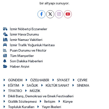
bir altyapı sunuyor.
İzmir Nöbetçi Eczaneler
İzmir Hava Durumu
İzmir Namaz Vakitleri
İzmir Trafik Yoğunluk Haritası
Puan Durumu ve Fikstür
Tüm Manşetler
Son Dakika Haberleri
Haber Arşivi
GÜNDEM
ÖZELHABER
SİYASET
ÇEVRE
EĞİTİM
SAĞLIK
KÜLTÜR SANAT
SİNEMA
TİYATRO
MÜZİK
Dikili Barış, Demokrasi ve Emek Festivalleri
Gizlilik Sözleşmesi
İletişim
Künye
Topluluk Kuralları
Yayın İlkeleri