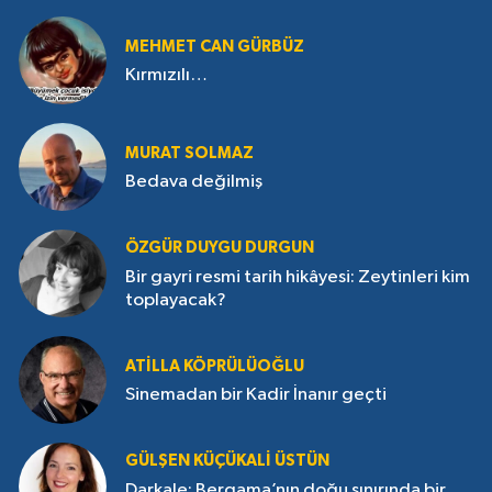
MEHMET CAN GÜRBÜZ
Kırmızılı…
MURAT SOLMAZ
Bedava değilmiş
ÖZGÜR DUYGU DURGUN
Bir gayri resmi tarih hikâyesi: Zeytinleri kim
toplayacak?
ATILLA KÖPRÜLÜOĞLU
Sinemadan bir Kadir İnanır geçti
GÜLŞEN KÜÇÜKALI ÜSTÜN
Darkale: Bergama’nın doğu sınırında bir