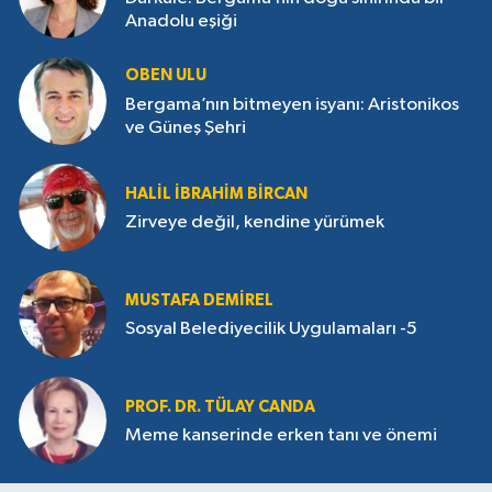
Anadolu eşiği
OBEN ULU
Bergama’nın bitmeyen isyanı: Aristonikos
ve Güneş Şehri
HALIL İBRAHIM BIRCAN
Zirveye değil, kendine yürümek
MUSTAFA DEMIREL
Sosyal Belediyecilik Uygulamaları -5
PROF. DR. TÜLAY CANDA
Meme kanserinde erken tanı ve önemi