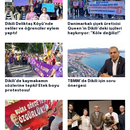
Dikili Deliktaş Köyü’nde
Danimarkalı çiçek üreticisi
veliler ve öğrenciler eylem
Queen'in Dikili'deki işçileri
yaptı!
haykırıyor: "Köle değiliz!"
Dikili’de kaymakamın
TBMM'de Dikili için soru
sözlerine tepki! Etek boyu
önergesi
protestosu!