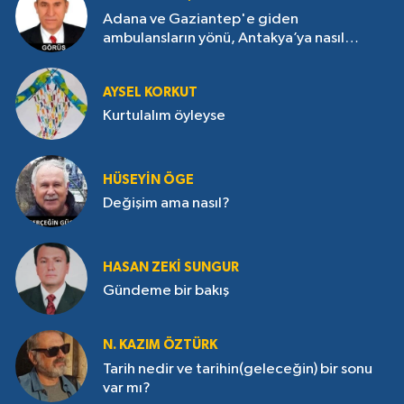
Adana ve Gaziantep'e giden
ambulansların yönü, Antakya’ya nasıl
çevrildi?
AYSEL KORKUT
Kurtulalım öyleyse
HÜSEYIN ÖGE
Değişim ama nasıl?
HASAN ZEKI SUNGUR
Gündeme bir bakış
N. KAZIM ÖZTÜRK
Tarih nedir ve tarihin(geleceğin) bir sonu
var mı?