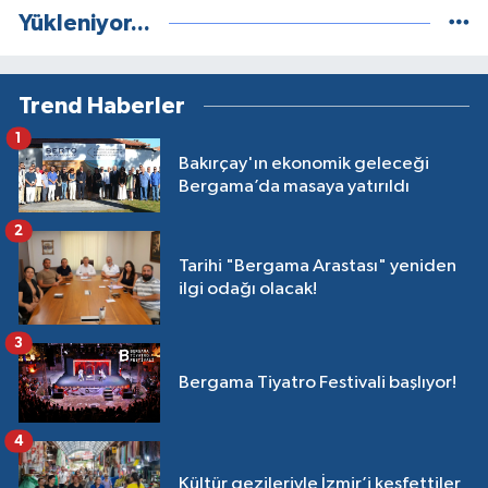
Yükleniyor...
Trend Haberler
1
Bakırçay'ın ekonomik geleceği
Bergama’da masaya yatırıldı
2
Tarihi "Bergama Arastası" yeniden
ilgi odağı olacak!
3
Bergama Tiyatro Festivali başlıyor!
4
Kültür gezileriyle İzmir’i keşfettiler