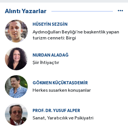
Alıntı Yazarlar
HÜSEYIN SEZGIN
Aydınoğulları Beyliği’ne başkentlik yapan
turizm cenneti: Birgi
NURDAN ALADAĞ
Şiir İhtiyaçtır
GÖKMEN KÜÇÜKTAŞDEMIR
Herkes susarken konuşanlar
PROF. DR. YUSUF ALPER
Sanat, Yaratıcılık ve Psikiyatri