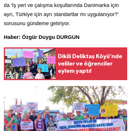
da 'İş yeri ve çalışma koşullarında Danimarka için
ayrı, Türkiye için ayrı standartlar mı uygulanıyor?'
sorusunu gündeme getiriyor.
Haber: Özgür Duygu DURGUN
Dikili Deliktaş Köyü’nde
veliler ve öğrenciler
eylem yaptı!