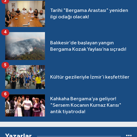
3
Tarihi "Bergama Arastası" yeniden
ilgi odağı olacak!
4
Balıkesir’de başlayan yangın
Bergama Kozak Yaylası’na sıçradı!
5
Kültür gezileriyle İzmir’i keşfettiler
6
Kahkaha Bergama’ya geliyor!
"Sersem Kocanın Kurnaz Karısı"
antik tiyatroda!
Yazarlar