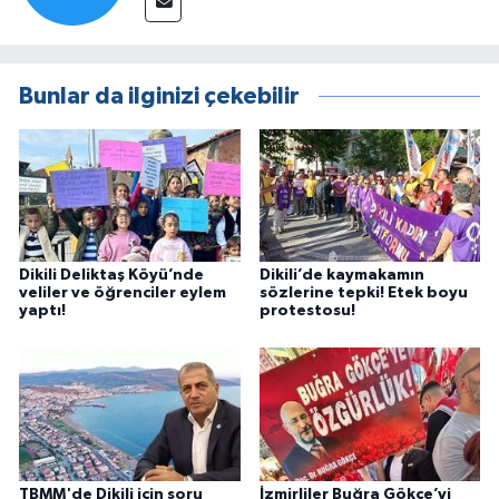
Bunlar da ilginizi çekebilir
Dikili Deliktaş Köyü’nde
Dikili’de kaymakamın
veliler ve öğrenciler eylem
sözlerine tepki! Etek boyu
yaptı!
protestosu!
TBMM'de Dikili için soru
İzmirliler Buğra Gökçe’yi