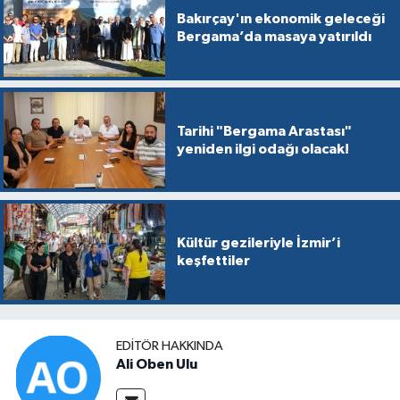
Bakırçay'ın ekonomik geleceği
Bergama’da masaya yatırıldı
Tarihi "Bergama Arastası"
yeniden ilgi odağı olacak!
Kültür gezileriyle İzmir’i
keşfettiler
EDITÖR HAKKINDA
Ali Oben Ulu