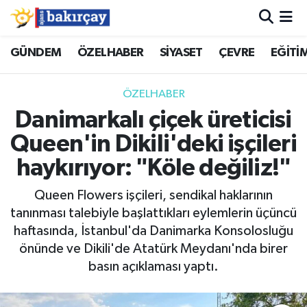
İzmir Nöbetçi Eczaneler
GÜNDEM
ÖZELHABER
SİYASET
ÇEVRE
EĞİTİ
İzmir Hava Durumu
ÖZELHABER
Danimarkalı çiçek üreticisi
İzmir Namaz Vakitleri
Queen'in Dikili'deki işçileri
İzmir Trafik Yoğunluk Haritası
haykırıyor: "Köle değiliz!"
Süper Lig Puan Durumu ve Fikstür
Queen Flowers işçileri, sendikal haklarının
tanınması talebiyle başlattıkları eylemlerin üçüncü
Tüm Manşetler
haftasında, İstanbul'da Danimarka Konsolosluğu
önünde ve Dikili'de Atatürk Meydanı'nda birer
Son Dakika Haberleri
basın açıklaması yaptı.
Haber Arşivi