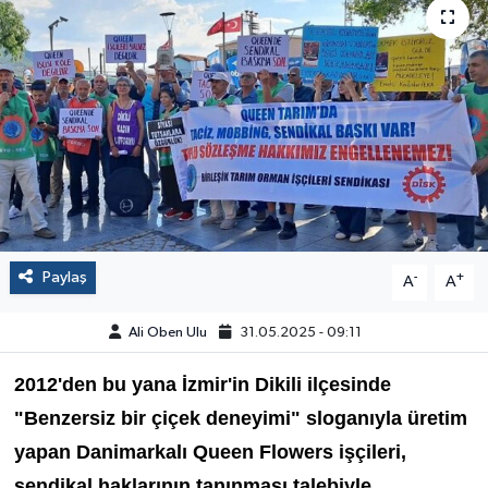
Paylaş
-
+
A
A
Ali Oben Ulu
31.05.2025 - 09:11
2012'den bu yana İzmir'in Dikili ilçesinde
"Benzersiz bir çiçek deneyimi" sloganıyla üretim
yapan Danimarkalı Queen Flowers işçileri,
sendikal haklarının tanınması talebiyle