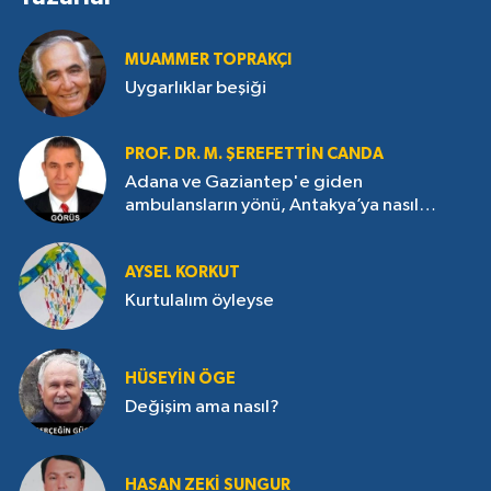
MUAMMER TOPRAKÇI
Uygarlıklar beşiği
PROF. DR. M. ŞEREFETTIN CANDA
Adana ve Gaziantep'e giden
ambulansların yönü, Antakya’ya nasıl
çevrildi?
AYSEL KORKUT
Kurtulalım öyleyse
HÜSEYIN ÖGE
Değişim ama nasıl?
HASAN ZEKI SUNGUR