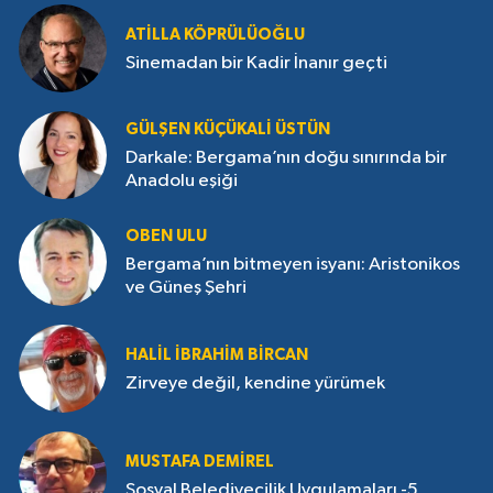
ATILLA KÖPRÜLÜOĞLU
Sinemadan bir Kadir İnanır geçti
GÜLŞEN KÜÇÜKALI ÜSTÜN
Darkale: Bergama’nın doğu sınırında bir
Anadolu eşiği
OBEN ULU
Bergama’nın bitmeyen isyanı: Aristonikos
ve Güneş Şehri
HALIL İBRAHIM BIRCAN
Zirveye değil, kendine yürümek
MUSTAFA DEMIREL
Sosyal Belediyecilik Uygulamaları -5