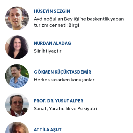
HÜSEYIN SEZGIN
Aydınoğulları Beyliği’ne başkentlik yapan
turizm cenneti: Birgi
NURDAN ALADAĞ
Şiir İhtiyaçtır
GÖKMEN KÜÇÜKTAŞDEMIR
Herkes susarken konuşanlar
PROF. DR. YUSUF ALPER
Sanat, Yaratıcılık ve Psikiyatri
ATTILA AŞUT