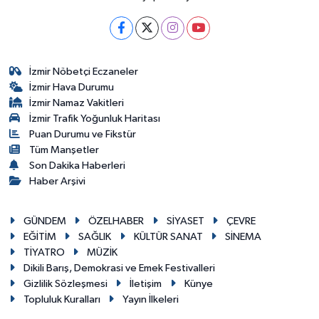
İzmir Nöbetçi Eczaneler
İzmir Hava Durumu
İzmir Namaz Vakitleri
İzmir Trafik Yoğunluk Haritası
Puan Durumu ve Fikstür
Tüm Manşetler
Son Dakika Haberleri
Haber Arşivi
GÜNDEM
ÖZELHABER
SİYASET
ÇEVRE
EĞİTİM
SAĞLIK
KÜLTÜR SANAT
SİNEMA
TİYATRO
MÜZİK
Dikili Barış, Demokrasi ve Emek Festivalleri
Gizlilik Sözleşmesi
İletişim
Künye
Topluluk Kuralları
Yayın İlkeleri