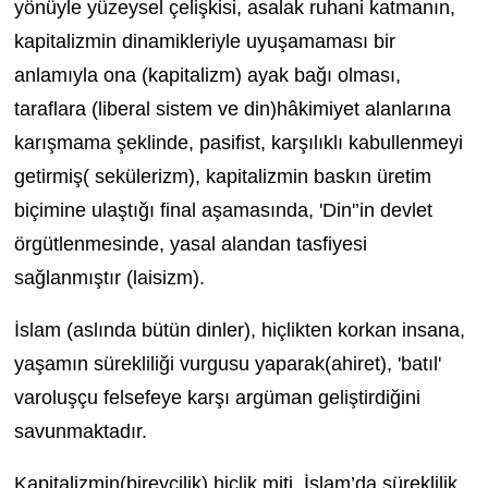
yönüyle yüzeysel çelişkisi, asalak ruhani katmanın,
kapitalizmin dinamikleriyle uyuşamaması bir
anlamıyla ona (kapitalizm) ayak bağı olması,
taraflara (liberal sistem ve din)hâkimiyet alanlarına
karışmama şeklinde, pasifist, karşılıklı kabullenmeyi
getirmiş( sekülerizm), kapitalizmin baskın üretim
biçimine ulaştığı final aşamasında, 'Din'’in devlet
örgütlenmesinde, yasal alandan tasfiyesi
sağlanmıştır (laisizm).
İslam (aslında bütün dinler), hiçlikten korkan insana,
yaşamın sürekliliği vurgusu yaparak(ahiret), 'batıl'
varoluşçu felsefeye karşı argüman geliştirdiğini
savunmaktadır.
Kapitalizmin(bireycilik) hiçlik miti, İslam’da süreklilik