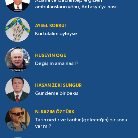
Adana ve Gaziantep'e giden
ambulansların yönü, Antakya’ya nasıl
çevrildi?
AYSEL KORKUT
Kurtulalım öyleyse
HÜSEYIN ÖGE
Değişim ama nasıl?
HASAN ZEKI SUNGUR
Gündeme bir bakış
N. KAZIM ÖZTÜRK
Tarih nedir ve tarihin(geleceğin) bir sonu
var mı?