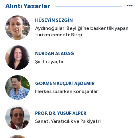
Alıntı Yazarlar
HÜSEYIN SEZGIN
Aydınoğulları Beyliği’ne başkentlik yapan
turizm cenneti: Birgi
NURDAN ALADAĞ
Şiir İhtiyaçtır
GÖKMEN KÜÇÜKTAŞDEMIR
Herkes susarken konuşanlar
PROF. DR. YUSUF ALPER
Sanat, Yaratıcılık ve Psikiyatri