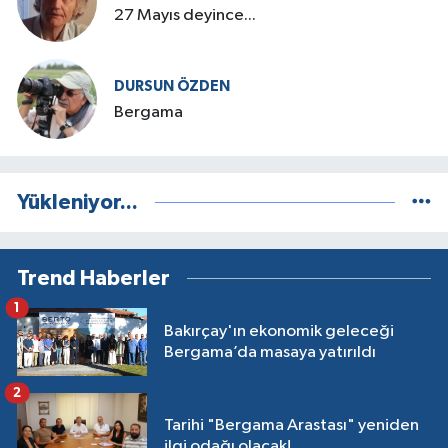
27 Mayıs deyince...
DURSUN ÖZDEN
Bergama
Yükleniyor...
Trend Haberler
1
Bakırçay'ın ekonomik geleceği
Bergama’da masaya yatırıldı
2
Tarihi "Bergama Arastası" yeniden
ilgi odağı olacak!