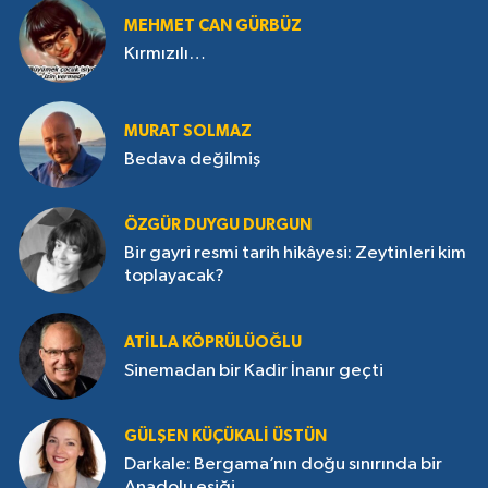
MEHMET CAN GÜRBÜZ
Kırmızılı…
MURAT SOLMAZ
Bedava değilmiş
ÖZGÜR DUYGU DURGUN
Bir gayri resmi tarih hikâyesi: Zeytinleri kim
toplayacak?
ATILLA KÖPRÜLÜOĞLU
Sinemadan bir Kadir İnanır geçti
GÜLŞEN KÜÇÜKALI ÜSTÜN
Darkale: Bergama’nın doğu sınırında bir
Anadolu eşiği