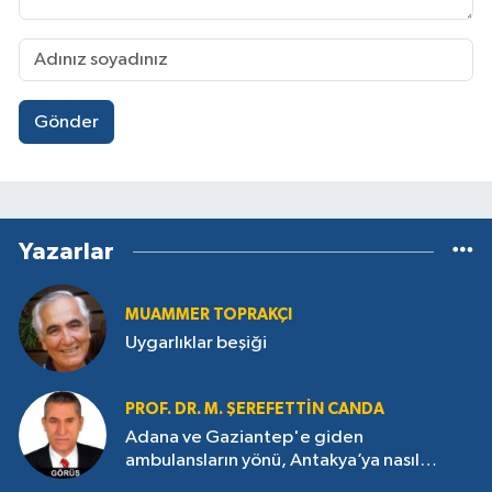
Gönder
Yazarlar
MUAMMER TOPRAKÇI
Uygarlıklar beşiği
PROF. DR. M. ŞEREFETTIN CANDA
Adana ve Gaziantep'e giden
ambulansların yönü, Antakya’ya nasıl
çevrildi?