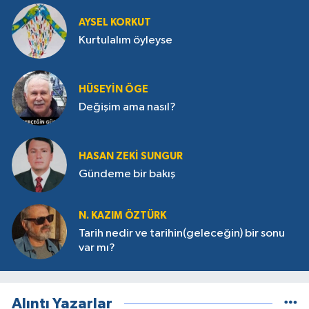
AYSEL KORKUT
Kurtulalım öyleyse
HÜSEYIN ÖGE
Değişim ama nasıl?
HASAN ZEKI SUNGUR
Gündeme bir bakış
N. KAZIM ÖZTÜRK
Tarih nedir ve tarihin(geleceğin) bir sonu
var mı?
Alıntı Yazarlar