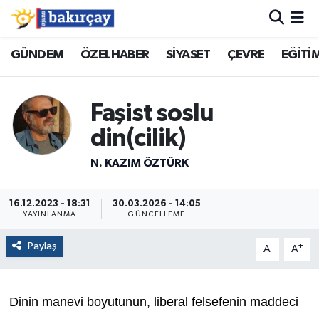
İzmir Nöbetçi Eczaneler
GÜNDEM
ÖZELHABER
SİYASET
ÇEVRE
EĞİTİ
İzmir Hava Durumu
Faşist soslu
İzmir Namaz Vakitleri
din(cilik)
İzmir Trafik Yoğunluk Haritası
N. KAZIM ÖZTÜRK
Süper Lig Puan Durumu ve Fikstür
16.12.2023 - 18:31
30.03.2026 - 14:05
YAYINLANMA
GÜNCELLEME
Tüm Manşetler
Paylaş
-
+
A
A
Son Dakika Haberleri
Dinin manevi boyutunun, liberal felsefenin maddeci
Haber Arşivi