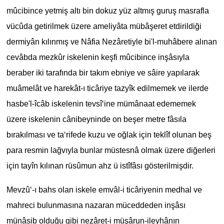
mûcibince yetmiş altı bin dokuz yüz altmış guruş masrafla
vücûda getirilmek üzere ameliyâta mübâşeret etdirildiği
dermiyân kılınmış ve Nâfia Nezâretiyle bi'l-muhâbere alınan
cevâbda mezkûr iskelenin keşfi mûcibince inşâsıyla
beraber iki tarafında bir takım ebniye ve sâire yapılarak
muâmelât ve harekât-ı ticâriye tazyîk edilmemek ve ilerde
hasbe'l-îcâb iskelenin tevsî‘ine mümânaat edememek
üzere iskelenin cânibeyninde on beşer metre fâsıla
bırakılması ve ta‘rifede kuzu ve oğlak için teklîf olunan beş
para resmin lağvıyla bunlar müstesnâ olmak üzere diğerleri
için tayîn kılınan rüsûmun ahz ü istîfâsı gösterilmişdir.
Mevzû‘-ı bahs olan iskele emvâl-i ticâriyenin medhal ve
mahreci bulunmasına nazaran müceddeden inşâsı
münâsib olduğu gibi nezâret-i müşârun-ileyhânın