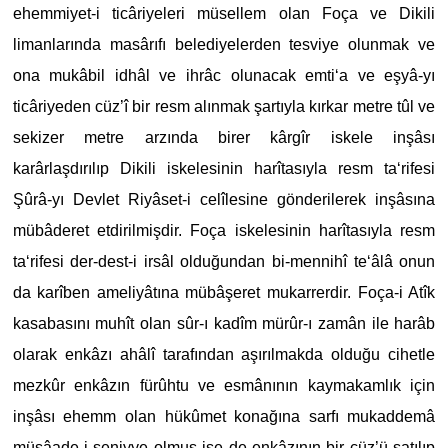
ehemmiyet-i ticâriyeleri müsellem olan Foça ve Dikili
limanlarında masârıfı belediyelerden tesviye olunmak ve
ona mukâbil idhâl ve ihrâc olunacak emti‘a ve eşyâ-yı
ticâriyeden cüz’î bir resm alınmak şartıyla kırkar metre tûl ve
sekizer metre arzında birer kârgîr iskele inşâsı
karârlaşdırılıp Dikili iskelesinin harîtasıyla resm ta‘rifesi
Şûrâ-yı Devlet Riyâset-i celîlesine gönderilerek inşâsına
mübâderet etdirilmişdir. Foça iskelesinin harîtasıyla resm
ta‘rifesi der-dest-i irsâl olduğundan bi-mennihî te‘âlâ onun
da karîben ameliyâtına mübâşeret mukarrerdir. Foça-i Atîk
kasabasını muhît olan sûr-ı kadîm mürûr-ı zamân ile harâb
olarak enkâzı ahâlî tarafından aşırılmakda olduğu cihetle
mezkûr enkâzın fürûhtu ve esmânının kaymakamlık için
inşâsı ehemm olan hükûmet konağına sarfı mukaddemâ
müsâade-i seniyye olmuş ise de enkâzının bir cüz’ü satılıp