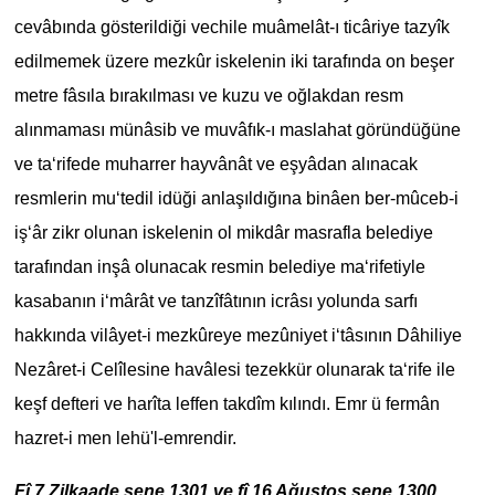
cevâbında gösterildiği vechile muâmelât-ı ticâriye tazyîk
edilmemek üzere mezkûr iskelenin iki tarafında on beşer
metre fâsıla bırakılması ve kuzu ve oğlakdan resm
alınmaması münâsib ve muvâfık-ı maslahat göründüğüne
ve ta‘rifede muharrer hayvânât ve eşyâdan alınacak
resmlerin mu‘tedil idüği anlaşıldığına binâen ber-mûceb-i
iş‘âr zikr olunan iskelenin ol mikdâr masrafla belediye
tarafından inşâ olunacak resmin belediye ma‘rifetiyle
kasabanın i‘mârât ve tanzîfâtının icrâsı yolunda sarfı
hakkında vilâyet-i mezkûreye mezûniyet i‘tâsının Dâhiliye
Nezâret-i Celîlesine havâlesi tezekkür olunarak ta‘rife ile
keşf defteri ve harîta leffen takdîm kılındı. Emr ü fermân
hazret-i men lehü'l-emrendir.
Fî 7 Zilkaade sene 1301 ve fî 16 Ağustos sene 1300