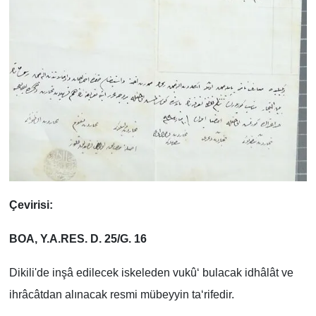
Çevirisi:
BOA, Y.A.RES. D. 25/G. 16
Dikili'de inşâ edilecek iskeleden vukû‘ bulacak idhâlât ve
ihrâcâtdan alınacak resmi mübeyyin ta‘rifedir.