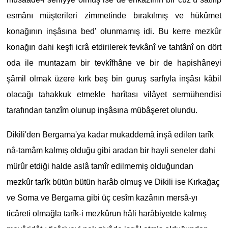
esmânı müşterileri zimmetinde bırakılmış ve hükûmet
konağının inşâsına bed’ olunmamış idi. Bu kerre mezkûr
konağın dahi keşfi icrâ etdirilerek fevkânî ve tahtânî on dört
oda ile muntazam bir tevkîfhâne ve bir de hapishâneyi
şâmil olmak üzere kırk beş bin guruş sarfıyla inşâsı kâbil
olacağı tahakkuk etmekle harîtası vilâyet sermühendisi
tarafından tanzîm olunup inşâsına mübâşeret olundu.
Dikili'den Bergama'ya kadar mukaddemâ inşâ edilen tarîk
nâ-tamâm kalmış olduğu gibi aradan bir hayli seneler dahi
mürûr etdiği halde aslâ tamîr edilmemiş olduğundan
mezkûr tarîk bütün bütün harâb olmuş ve Dikili ise Kırkağaç
ve Soma ve Bergama gibi üç cesîm kazânın mersâ-yı
ticâreti olmağla tarîk-i mezkûrun hâli harâbiyetde kalmış