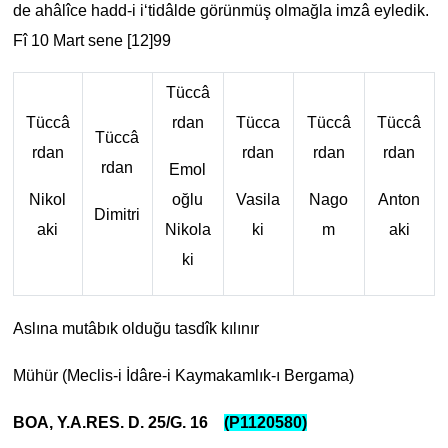
de ahâlîce hadd-i i‘tidâlde görünmüş olmağla imzâ eyledik.
Fî 10 Mart sene [12]99
Tüccâ
Tüccâ
rdan
Tücca
Tüccâ
Tüccâ
Tüccâ
rdan
rdan
rdan
rdan
rdan
Emol
Nikol
oğlu
Vasila
Nago
Anton
Dimitri
aki
Nikola
ki
m
aki
ki
Aslına mutâbık olduğu tasdîk kılınır
Mühür (Meclis-i İdâre-i Kaymakamlık-ı Bergama)
BOA, Y.A.RES. D. 25/G. 16
(P1120580)