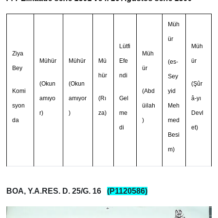
Müh
ür
Lütfi
Müh
Ziya
Müh
Mühür
Mühür
Mü
Efe
ür
(es-
Bey
ür
hür
ndi
Sey
(Okun
(Okun
(Şûr
Komi
(Abd
yid
amıyo
amıyor
(Rı
Gel
â-yı
syon
üilah
Meh
r)
)
za)
me
Devl
da
)
med
di
et)
Besi
m)
BOA, Y.A.RES. D. 25/G. 16
(P1120586)