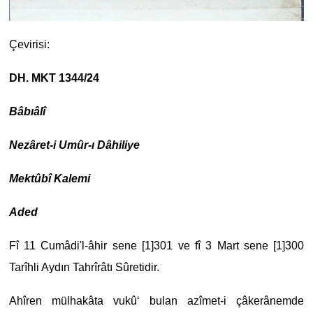
Çevirisi:
DH. MKT 1344/24
Bâbıâlî
Nezâret-i Umûr-ı Dâhiliye
Mektûbî Kalemi
Aded
Fî 11 Cumâdi'l-âhir sene [1]301 ve fî 3 Mart sene [1]300
Tarîhli Aydın Tahrîrâtı Sûretidir.
Ahîren mülhakâta vukû‘ bulan azîmet-i çâkerânemde