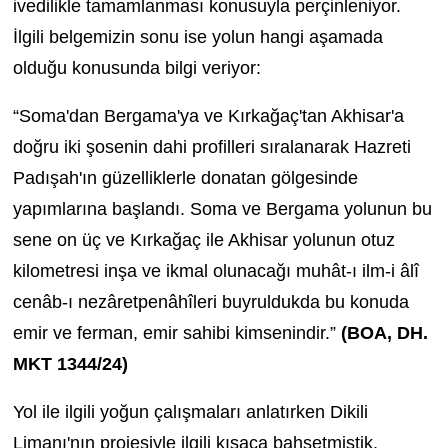
ivedilikle tamamlanması konusuyla perçinleniyor.
İlgili belgemizin sonu ise yolun hangi aşamada
olduğu konusunda bilgi veriyor:
“Soma'dan Bergama'ya ve Kırkağaç'tan Akhisar'a
doğru iki şosenin dahi profilleri sıralanarak Hazreti
Padışah'ın güzelliklerle donatan gölgesinde
yapımlarına başlandı. Soma ve Bergama yolunun bu
sene on üç ve Kırkağaç ile Akhisar yolunun otuz
kilometresi inşa ve ikmal olunacağı muhât-ı ilm-i âlî
cenâb-ı nezâretpenâhîleri buyruldukda bu konuda
emir ve ferman, emir sahibi kimsenindir.”
(BOA, DH.
MKT 1344/24)
Yol ile ilgili yoğun çalışmaları anlatırken Dikili
Limanı'nın projesiyle ilgili kısaca bahsetmiştik.