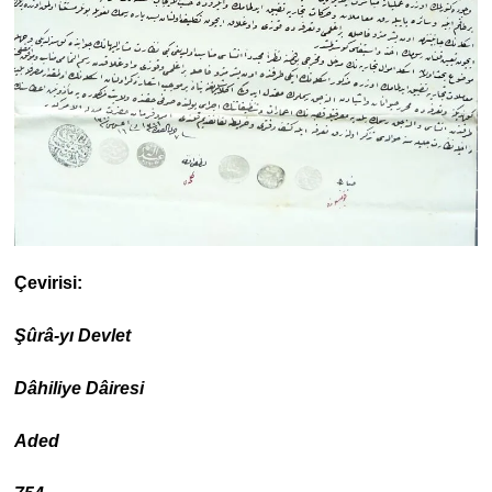
Çevirisi:
Şûrâ-yı Devlet
Dâhiliye Dâiresi
Aded