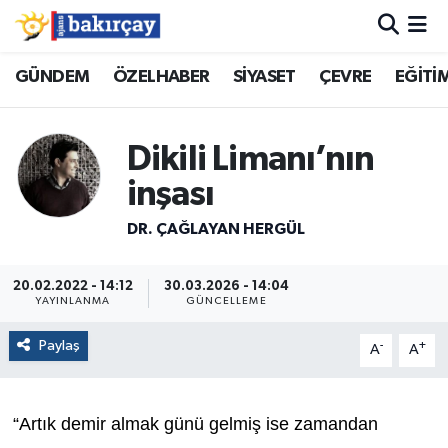
İzmir Nöbetçi Eczaneler
GÜNDEM
ÖZELHABER
SİYASET
ÇEVRE
EĞİTİ
İzmir Hava Durumu
Dikili Limanı’nın
İzmir Namaz Vakitleri
inşası
İzmir Trafik Yoğunluk Haritası
DR. ÇAĞLAYAN HERGÜL
Süper Lig Puan Durumu ve Fikstür
20.02.2022 - 14:12
30.03.2026 - 14:04
YAYINLANMA
GÜNCELLEME
Tüm Manşetler
Paylaş
-
+
A
A
Son Dakika Haberleri
“Artık demir almak günü gelmiş ise zamandan
Haber Arşivi