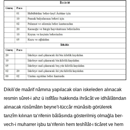
Dikili'de maârif nâmına yapılacak olan iskeleden alınacak
resmin sûret-i ahz ü istîfâsı hakkında ihrâcât ve idhâlâtından
alınacak rüsûmâtın beyne't-tüccâr münâsib görülerek
tanzîm kılınan ta‘rifenin bâlâsında gösterilmiş olmağla ber-
vech-i muharrer işbu ta‘rifenin hem teshîlât-ı ticâret ve hem