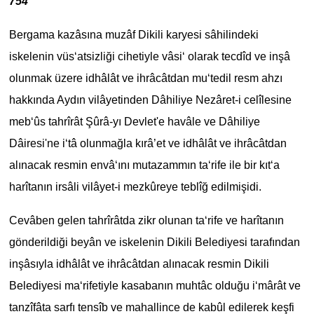
754
Bergama kazâsına muzâf Dikili karyesi sâhilindeki
iskelenin vüs‘atsizliği cihetiyle vâsi‘ olarak tecdîd ve inşâ
olunmak üzere idhâlât ve ihrâcâtdan mu‘tedil resm ahzı
hakkında Aydın vilâyetinden Dâhiliye Nezâret-i celîlesine
meb‘ûs tahrîrât Şûrâ-yı Devlet'e havâle ve Dâhiliye
Dâiresi'ne i‘tâ olunmağla kırâ’et ve idhâlât ve ihrâcâtdan
alınacak resmin envâ‘ını mutazammın ta‘rife ile bir kıt‘a
harîtanın irsâli vilâyet-i mezkûreye teblîğ edilmişidi.
Cevâben gelen tahrîrâtda zikr olunan ta‘rife ve harîtanın
gönderildiği beyân ve iskelenin Dikili Belediyesi tarafından
inşâsıyla idhâlât ve ihrâcâtdan alınacak resmin Dikili
Belediyesi ma‘rifetiyle kasabanın muhtâc olduğu i‘mârât ve
tanzîfâta sarfı tensîb ve mahallince de kabûl edilerek keşfi