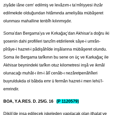
ziyâde iâne cem‘ edilmiş ve levâzım-ı ta‘mîriyyesi ihzâr
edilmekde olduğundan hitâmında ameliyâta mübâşeret
olunması mahalline tenbîh kılınmışdır.
Soma'dan Bergama'ya ve Kırkağaç'dan Akhisar'a doğru iki
şosenin dahi profilleri tanzîm etdirilerek sâye-i umrân-
pîrâye-i hazret-i pâdişâhîde inşâlarına mübâşeret olundu.
Soma ile Bergama tarîkının bu sene on üç ve Karkağaç ile
Akhisar beynindeki tarîkın otuz kilometresi inşâ ve ikmâl
olunacağı muhât-ı ilm-i âlî cenâb-ı nezâretpenâhîleri
buyruldukda ol bâbda emr ü fermân hazret-i men lehü'l-
emrindir.
BOA, Y.A.RES. D. 25/G. 16
(P 1120579)
Dikili'de inşa edilecek iskeleden yapılacak olan ithalat ve