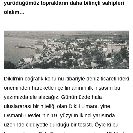
yürüdüğümüz toprakların daha bilinçli sahipleri
olalım…
Dikili'nin coğrafik konumu itibariyle deniz ticaretindeki
öneminden hareketle ilçe limanının ilk inşasını bu
yazımızda ele alacağız. Günümüzde hala
uluslararası bir niteliği olan Dikili Limanı, yine
Osmanlı Devleti'nin 19. yüzyılın ikinci yarısında
üzerinde ciddiyetle durduğu bir tesisti. Öyle ki bu