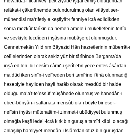
mevâridât-ı ticâriyeyi pek ziyâde işgâl etmiş olduğundan
refâkat-i çâkerânemde bulundurulmuş olan vilâyet ser-
mühendisi ma‘rifetiyle keşfiyât-ı fenniye icrâ edildikden
sonra mezkûr tarîkın da hemen amele-i mükellefenin tertîb
ve sevkiyle tecdîden inşâsına mübâşeret olunmuşdur.
Cennetmekân Yıldırım Bâyezîd Hân hazretlerinin müberrât-ı
celîlelerinden olarak sekiz yüz bir târîhinde Bergama'da
inşâ edilen bir cesîm câmi‘-i şerîf ebniyece enfes âsârdan
ma‘dûd iken sinîn-i vefîreden beri tamîrine i‘tinâ olunmadığı
hasebiyle hayliden hayli harâb olarak mesdûd bir halde
olduğu ma‘a't-te’essüf müşâhede olunmuş ve hanedân-ı
ebed-bünyân-ı saltanata mensûb olan böyle bir eser-i
nefîsin ihyâsı mütehattim-i zimmet-i ubûdiyyet bulunmuş
olmağla keşfi lede'l-icrâ kırk bin guruşla tamîri kâbil olacağı
anlaşılıp hamiyyet-mendân-ı İslâmdan otuz bin guruşdan