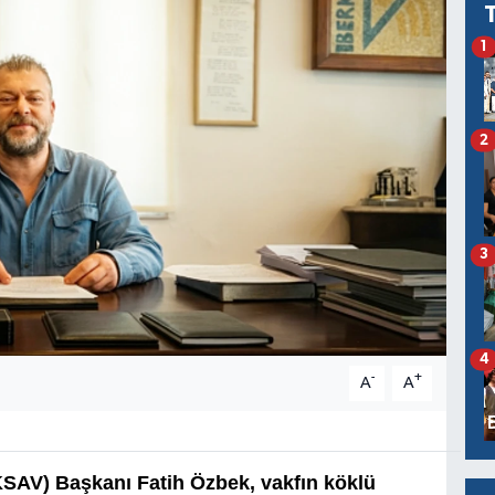
1
2
3
4
-
+
A
A
SAV) Başkanı Fatih Özbek, vakfın köklü