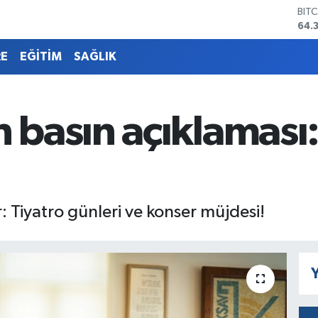
DO
47,
EU
55,
RE
EĞİTİM
SAĞLIK
STE
64,
GRA
657
basın açıklaması
BİS
13.
BIT
64.
Tiyatro günleri ve konser müjdesi!
Y