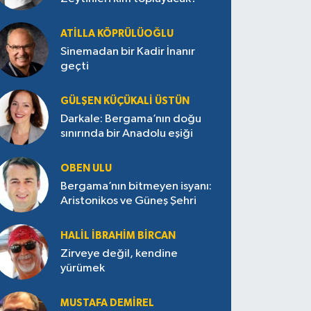
ATILLA KÖPRÜLÜOĞLU
Sinemadan bir Kadir İnanır
geçti
GÜLŞEN KÜÇÜKALI ÜSTÜN
Darkale: Bergama’nın doğu
sınırında bir Anadolu eşiği
OBEN ULU
Bergama’nın bitmeyen isyanı:
Aristonikos ve Güneş Şehri
HALIL İBRAHIM BIRCAN
Zirveye değil, kendine
yürümek
MUSTAFA DEMIREL