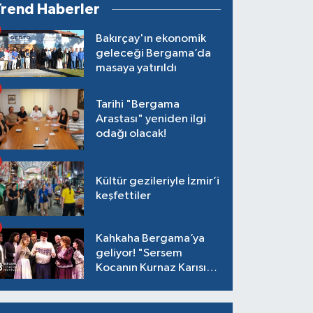
Trend Haberler
Bakırçay'ın ekonomik
geleceği Bergama’da
masaya yatırıldı
Tarihi "Bergama
Arastası" yeniden ilgi
odağı olacak!
Kültür gezileriyle İzmir’i
keşfettiler
Kahkaha Bergama’ya
geliyor! "Sersem
Kocanın Kurnaz Karısı"
antik tiyatroda!