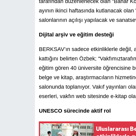
tarafından düzenlenecek olan "Bahar Kon
ayının ikinci haftasında kutlanacak olan
salonlarının açılışı yapılacak ve sanatse
Dijital arşiv ve eğitim desteği
BERKSAV’ın sadece etkinliklerle değil, 
kattığını belirten Özbek; "Vakfımıztarafı
eğitim gören 40 üniversite öğrencisine b
belge ve kitap, araştırmacıların hizmeti
salonunda toplanıyor.
Vakıf yayınları ol
eserleri, vakfın web sitesinde e-kitap ola
UNESCO sürecinde aktif rol
Uluslararası B