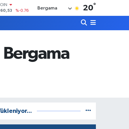
°
LAR
20
Bergama
7143
%0.16
RO
0317
%-0.02
RLİN
2463
%0.07
M ALTIN
4.81
%1.44
: Bergama
T100
799
%70
COIN
360,53
%-0.76
ükleniyor...