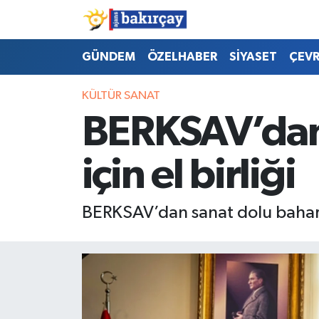
İzmir Nöbetçi Eczaneler
GÜNDEM
ÖZELHABER
SİYASET
ÇEV
İzmir Hava Durumu
KÜLTÜR SANAT
BERKSAV’dan 
İzmir Namaz Vakitleri
için el birliği
İzmir Trafik Yoğunluk Haritası
Süper Lig Puan Durumu ve Fikstür
BERKSAV’dan sanat dolu bahar: 
Tüm Manşetler
Son Dakika Haberleri
Haber Arşivi