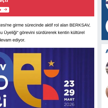
eçti
e
i'ne girme sürecinde aktif rol alan BERKSAV,
Üyeliği" görevini sürdürerek kentin kültürel
devam ediyor.
A