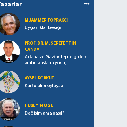
Yazarlar
MUAMMER TOPRAKÇI
Uygarlıklar beşiği
PROF. DR. M. ŞEREFETTIN
CANDA
Adana ve Gaziantep'e giden
ambulansların yönü,
Antakya’ya nasıl çevrildi?
AYSEL KORKUT
Kurtulalım öyleyse
HÜSEYIN ÖGE
Değişim ama nasıl?