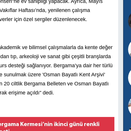
seri"ne ev sahipliği yapacak. Ayrıca, Mayıs
 Vakıflar Haftası’nda, yenilenen çalışma
verler için özel sergiler düzenlenecek.
akademik ve bilimsel çalışmalarla da kente değer
ndan t
ıp, arkeoloji ve sanat gibi çeşitli branşlarda
urs desteği sağlanıyor.
Bergama’ya dair her türlü
ne sunulmak üzere 'Osman Bayatlı Kent Arşivi'
an 20 ciltlik Bergama Belleten ve Osman Bayatlı
rak erişime açıldı" dedi.
ergama Kermesi’nin ikinci günü renkli