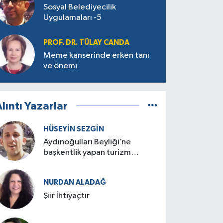
Sosyal Belediyecilik
Uygulamaları -5
PROF. DR. TÜLAY CANDA
Meme kanserinde erken tanı
ve önemi
lıntı Yazarlar
HÜSEYIN SEZGIN
Aydınoğulları Beyliği’ne
başkentlik yapan turizm
cenneti: Birgi
NURDAN ALADAĞ
Şiir İhtiyaçtır