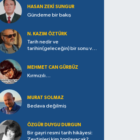
HASAN ZEKI SUNGUR
Gündeme bir bakış
N. KAZIM ÖZTÜRK
Tarih nedir ve
tarihin(geleceğin) bir sonu var
mı?
MEHMET CAN GÜRBÜZ
Kırmızılı…
MURAT SOLMAZ
Bedava değilmiş
ÖZGÜR DUYGU DURGUN
Bir gayri resmi tarih hikâyesi:
Zeytinleri kim toplayacak?