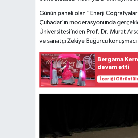
Günün paneli olan “Enerji Coğrafyaları
Çuhadar’ın moderasyonunda gerçekl
Üniversitesi’nden Prof. Dr. Murat Arse
ve sanatçı Zekiye Buğurcu konuşmacı o
Bergama Kerme
devam etti
İçeriği Görüntül