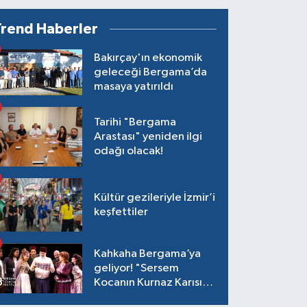
Trend Haberler
Bakırçay'ın ekonomik
geleceği Bergama’da
masaya yatırıldı
Tarihi "Bergama
Arastası" yeniden ilgi
odağı olacak!
Kültür gezileriyle İzmir’i
keşfettiler
Kahkaha Bergama’ya
geliyor! "Sersem
Kocanın Kurnaz Karısı"
antik tiyatroda!