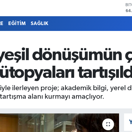
DO
47
EU
55
RE
EĞİTİM
SAĞLIK
ST
64
GR
66
eşil dönüşümün çel
Bİ
13
BI
 ütopyaları tartışıld
64
yle ilerleyen proje; akademik bilgi, yerel 
tartışma alanı kurmayı amaçlıyor.
Y