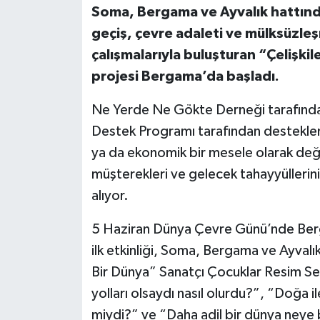
Soma, Bergama ve Ayvalık hattında
geçiş, çevre adaleti ve mülksüzleş
çalışmalarıyla buluşturan “Çelişkil
projesi Bergama’da başladı.
Ne Yerde Ne Gökte Derneği tarafında
Destek Programı tarafından desteklen
ya da ekonomik bir mesele olarak deği
müşterekleri ve gelecek tahayyüllerini
alıyor.
5 Haziran Dünya Çevre Günü’nde Ber
ilk etkinliği, Soma, Bergama ve Ayvalı
Bir Dünya” Sanatçı Çocuklar Resim Ser
yolları olsaydı nasıl olurdu?”, “Doğa ile 
miydi?” ve “Daha adil bir dünya neye b