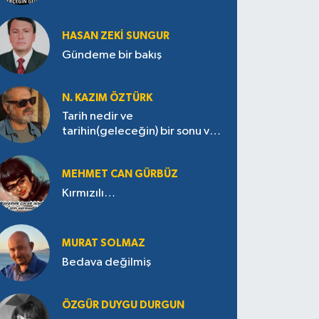
HASAN ZEKI SUNGUR
Gündeme bir bakış
N. KAZIM ÖZTÜRK
Tarih nedir ve
tarihin(geleceğin) bir sonu var
mı?
MEHMET CAN GÜRBÜZ
Kırmızılı…
MURAT SOLMAZ
Bedava değilmiş
ÖZGÜR DUYGU DURGUN