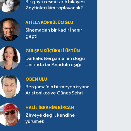
Bir gayri resmi tarih hikâyesi:
Zeytinleri kim toplayacak?
ATILLA KÖPRÜLÜOĞLU
Sinemadan bir Kadir İnanır
geçti
GÜLŞEN KÜÇÜKALI ÜSTÜN
Darkale: Bergama’nın doğu
sınırında bir Anadolu eşiği
OBEN ULU
Bergama’nın bitmeyen isyanı:
Aristonikos ve Güneş Şehri
HALIL İBRAHIM BIRCAN
Zirveye değil, kendine
yürümek