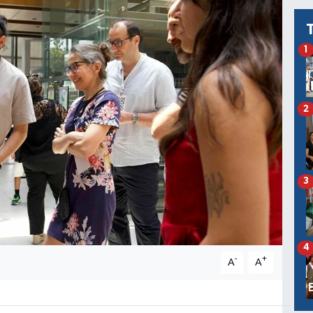
1
2
3
4
-
+
A
A