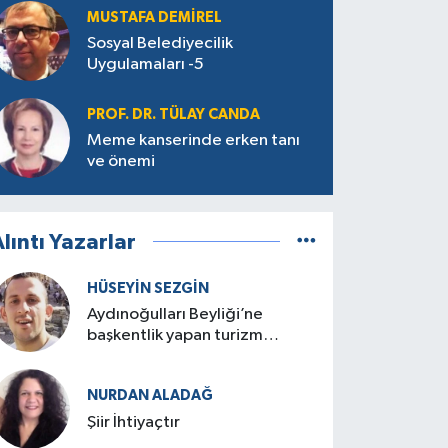
MUSTAFA DEMIREL
Sosyal Belediyecilik
Uygulamaları -5
PROF. DR. TÜLAY CANDA
Meme kanserinde erken tanı
ve önemi
lıntı Yazarlar
HÜSEYIN SEZGIN
Aydınoğulları Beyliği’ne
başkentlik yapan turizm
cenneti: Birgi
NURDAN ALADAĞ
Şiir İhtiyaçtır