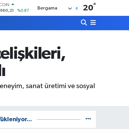
°
LAR
20
Bergama
,7436
%0.18
RO
,2510
%0.32
ERLİN
,4811
%0.38
AM ALTIN
60.55
%0.03
işkileri,
ST100
.779
%-14
TCOIN
ı
.960,21
%0.87
deneyim, sanat üretimi ve sosyal
ükleniyor...