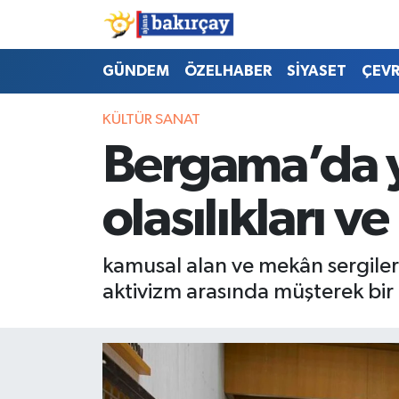
İzmir Nöbetçi Eczaneler
GÜNDEM
ÖZELHABER
SİYASET
ÇEV
İzmir Hava Durumu
KÜLTÜR SANAT
Bergama’da y
İzmir Namaz Vakitleri
olasılıkları ve
İzmir Trafik Yoğunluk Haritası
Süper Lig Puan Durumu ve Fikstür
kamusal alan ve mekân sergileri
aktivizm arasında müşterek bir 
Tüm Manşetler
Son Dakika Haberleri
Haber Arşivi