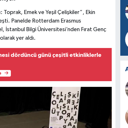
: Toprak, Emek ve Yeşil Çelişkiler”, Ekin
eşti. Panelde Rotterdam Erasmus
l, İstanbul Bilgi Üniversitesi’nden Fırat Genç
larak yer aldı.
si dördüncü günü çeşitli etkinliklerle
A
e