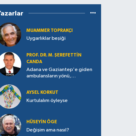
Yazarlar
MUAMMER TOPRAKÇI
Uygarlıklar beşiği
PROF. DR. M. ŞEREFETTIN
CANDA
Adana ve Gaziantep'e giden
ambulansların yönü,
Antakya’ya nasıl çevrildi?
AYSEL KORKUT
Kurtulalım öyleyse
HÜSEYIN ÖGE
Değişim ama nasıl?