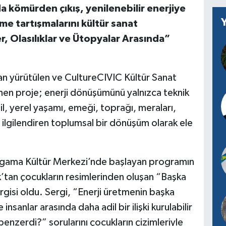
 kömürden çıkış, yenilenebilir enerjiye
me tartışmalarını kültür sanat
er, Olasılıklar ve Ütopyalar Arasında”
n yürütülen ve CultureCIVIC Kültür Sanat
en proje; enerji dönüşümünü yalnızca teknik
l, yerel yaşamı, emeği, toprağı, meraları,
 ilgilendiren toplumsal bir dönüşüm olarak ele
gama Kültür Merkezi’nde başlayan programın
k’tan çocukların resimlerinden oluşan “Başka
gisi oldu. Sergi, “Enerji üretmenin başka
insanlar arasında daha adil bir ilişki kurulabilir
enzerdi?” sorularını çocukların çizimleriyle