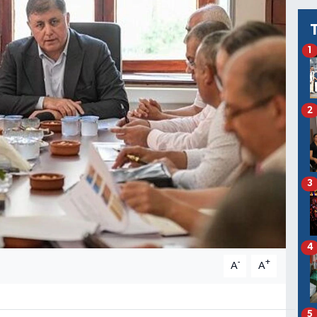
1
2
3
4
-
+
A
A
5