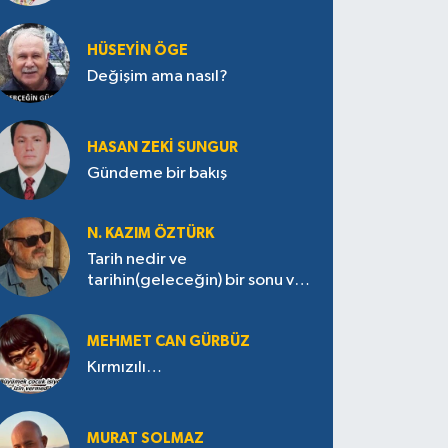
HÜSEYIN ÖGE
Değişim ama nasıl?
HASAN ZEKI SUNGUR
Gündeme bir bakış
N. KAZIM ÖZTÜRK
Tarih nedir ve
tarihin(geleceğin) bir sonu var
mı?
MEHMET CAN GÜRBÜZ
Kırmızılı…
MURAT SOLMAZ