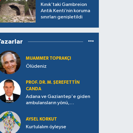
Kınık’taki Gambreion
Antik Kenti’nin koruma
sınırları genişletildi
Yazarlar
MUAMMER TOPRAKÇI
Ölüdeniz
PROF. DR. M. ŞEREFETTIN
CANDA
Adana ve Gaziantep'e giden
ambulansların yönü,
Antakya’ya nasıl çevrildi?
AYSEL KORKUT
Kurtulalım öyleyse