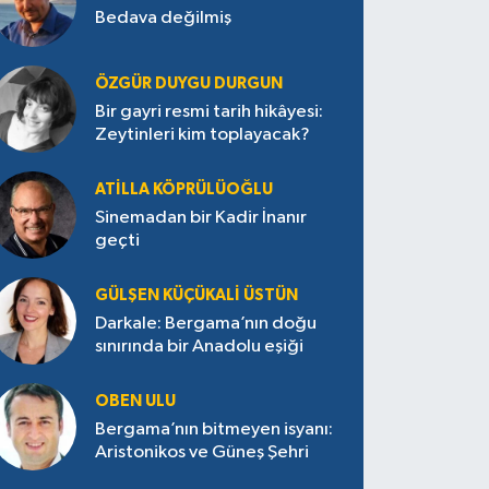
Bedava değilmiş
ÖZGÜR DUYGU DURGUN
Bir gayri resmi tarih hikâyesi:
Zeytinleri kim toplayacak?
ATILLA KÖPRÜLÜOĞLU
Sinemadan bir Kadir İnanır
geçti
GÜLŞEN KÜÇÜKALI ÜSTÜN
Darkale: Bergama’nın doğu
sınırında bir Anadolu eşiği
OBEN ULU
Bergama’nın bitmeyen isyanı:
Aristonikos ve Güneş Şehri