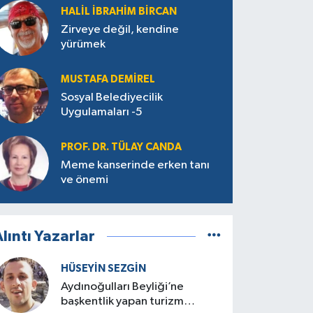
HALIL İBRAHIM BIRCAN
Zirveye değil, kendine
yürümek
MUSTAFA DEMIREL
Sosyal Belediyecilik
Uygulamaları -5
PROF. DR. TÜLAY CANDA
Meme kanserinde erken tanı
ve önemi
lıntı Yazarlar
HÜSEYIN SEZGIN
Aydınoğulları Beyliği’ne
başkentlik yapan turizm