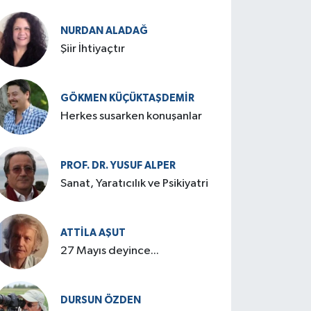
cenneti: Birgi
NURDAN ALADAĞ
Şiir İhtiyaçtır
GÖKMEN KÜÇÜKTAŞDEMIR
Herkes susarken konuşanlar
PROF. DR. YUSUF ALPER
Sanat, Yaratıcılık ve Psikiyatri
ATTILA AŞUT
27 Mayıs deyince...
DURSUN ÖZDEN