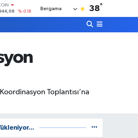
944,08
%-0.18
°
38
LAR
Bergama
7436
%0.18
RO
2510
%0.32
RLİN
4811
%0.38
M ALTIN
syon
0.55
%0.03
T100
779
%-14
 Koordinasyon Toplantısı’na
ükleniyor...