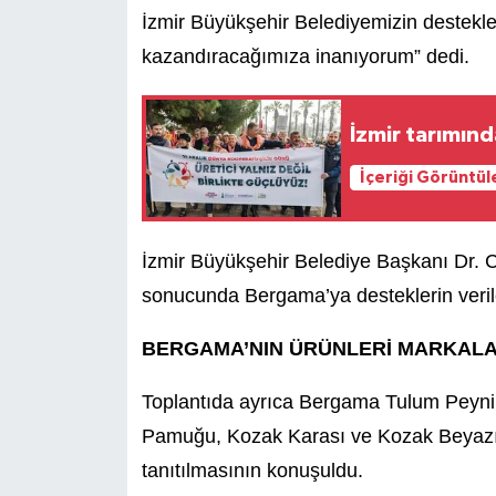
İzmir Büyükşehir Belediyemizin destekle
kazandıracağımıza inanıyorum” dedi.
İzmir tarımın
İçeriği Görüntül
İzmir Büyükşehir Belediye Başkanı Dr. C
sonucunda Bergama’ya desteklerin verilec
BERGAMA’NIN ÜRÜNLERİ MARKAL
Toplantıda ayrıca Bergama Tulum Peyni
Pamuğu, Kozak Karası ve Kozak Beyazı 
tanıtılmasının konuşuldu.