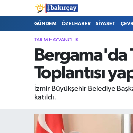
İzmir Nöbetçi Eczaneler
GÜNDEM
ÖZELHABER
SİYASET
ÇEV
İzmir Hava Durumu
TARIM HAYVANCILIK
Bergama'da T
İzmir Namaz Vakitleri
Toplantısı yap
İzmir Trafik Yoğunluk Haritası
Süper Lig Puan Durumu ve Fikstür
İzmir Büyükşehir Belediye Başk
katıldı.
Tüm Manşetler
Son Dakika Haberleri
Haber Arşivi