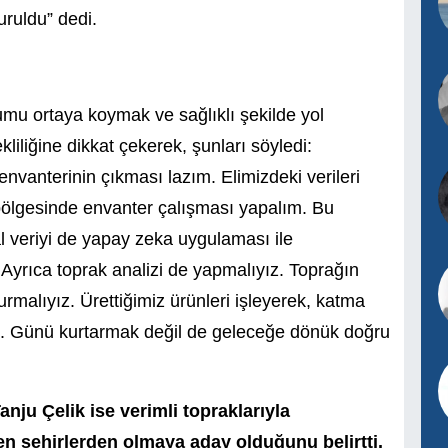
uruldu” dedi.
u ortaya koymak ve sağlıklı şekilde yol
iliğine dikkat çekerek, şunları söyledi:
ı envanterinin çıkması lazım. Elimizdeki verileri
 bölgesinde envanter çalışması yapalım. Bu
tal veriyi de yapay zeka uygulaması ile
. Ayrıca toprak analizi de yapmalıyız. Toprağın
rmalıyız. Ürettiğimiz ürünleri işleyerek, katma
iz. Günü kurtarmak değil de geleceğe dönük doğru
nju Çelik ise verimli topraklarıyla
en şehirlerden olmaya aday olduğunu belirtti.