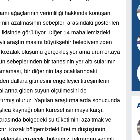
amı ağaçlarının verimliliği hakkında konuşan
min azalmasının sebepleri arasındaki gösterilen
 ikisinde görülüyor. Diğer 14 mahallemizdeki
lı araştırılmasını büyükşehir belediyemizden
a kozalak oluşumu gerçekleşiyor ama ürün ortaya
 sebeplerinden bir tanesinin yer altı sularının
maması, bir diğerinin taş ocaklarındaki
en dallara gitmesini engelleyici titreşimlerin
larına giden suyun ölçülmesini de
ştırmış oluruz. Yapılan araştırmalarda sonucunda
A
şlıca kaynağı olan küresel ısınmaya karşı,
 arasında bölgedeki su tüketimini azaltmak ve
aktır. Kozak bölgemizdeki üretim düşüşünün
ekleriyle çözecek, bölgemizi tekrardan verimli