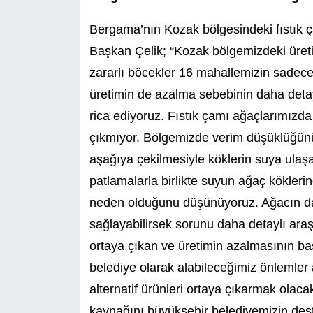
Bergama’nın Kozak bölgesindeki fıstık ç
Başkan Çelik; “Kozak bölgemizdeki üreti
zararlı böcekler 16 mahallemizin sadece
üretimin de azalma sebebinin daha detay
rica ediyoruz. Fıstık çamı ağaçlarımızd
çıkmıyor. Bölgemizde verim düşüklüğünün
aşağıya çekilmesiyle köklerin suya ulaşa
patlamalarla birlikte suyun ağaç köklerind
neden olduğunu düşünüyoruz. Ağacın dal
sağlayabilirsek sorunu daha detaylı ara
ortaya çıkan ve üretimin azalmasının ba
belediye olarak alabileceğimiz önlemler
alternatif ürünleri ortaya çıkarmak olac
kaynağını büyükşehir belediyemizin dest