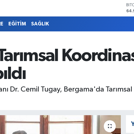
64.
DO
47,
EU
RE
EĞİTİM
SAĞLIK
55,
STE
64,
GRA
arımsal Koordina
666
BİS
13.
ıldı
anı Dr. Cemil Tugay, Bergama'da Tarımsal
Y