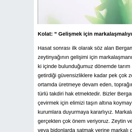
Kolat: ” Gelişmek için markalaşmalıyı
Hasat sonrası ilk olarak söz alan Bergam
zeytinyağının gelişimi için markalaşman
ki içinde bulunduğumuz dönemde tarım se
getirdiği güvensizliklere kadar pek çok
ortamda üretmeye devam eden, toprağına s
türlü takdiri hak etmektedir. Bizler Berg
çevirmek için elimizi taşın altına koymaya
kurumlara duyurmaya kararlıyız. Markala
gerçekten çok önem veriyoruz. Zeytin ve 
veya bidonlarda satmak yerine markalı o