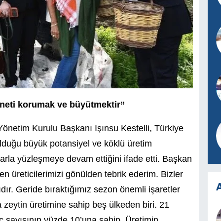
aneti korumak ve büyütmektir”
önetim Kurulu Başkanı Işınsu Kestelli, Türkiye
olduğu büyük potansiyel ve köklü üretim
arla yüzleşmeye devam ettiğini ifade etti. Başkan
n üreticilerimizi gönülden tebrik ederim. Bizler
A
ıdır. Geride bıraktığımız sezon önemli işaretler
 zeytin üretimine sahip beş ülkeden biri. 21
aç sayısının yüzde 10’una sahip. Üretimin