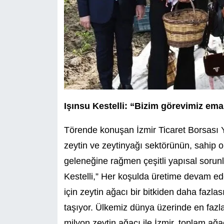
Işınsu Kestelli: “Bizim görevimiz em
Törende konuşan İzmir Ticaret Borsası Y
zeytin ve zeytinyağı sektörünün, sahip 
geleneğine rağmen çeşitli yapısal sorunl
Kestelli,” Her koşulda üretime devam ede
için zeytin ağacı bir bitkiden daha fazlas
taşıyor. Ülkemiz dünya üzerinde en fazla
milyon zeytin ağacı ile İzmir, toplam ağ