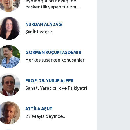
Aydınoğulları Beyliği’ne
başkentlik yapan turizm
cenneti: Birgi
NURDAN ALADAĞ
Şiir İhtiyaçtır
GÖKMEN KÜÇÜKTAŞDEMIR
Herkes susarken konuşanlar
PROF. DR. YUSUF ALPER
Sanat, Yaratıcılık ve Psikiyatri
ATTILA AŞUT
27 Mayıs deyince...