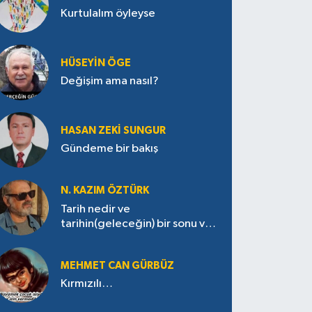
Kurtulalım öyleyse
HÜSEYIN ÖGE
Değişim ama nasıl?
HASAN ZEKI SUNGUR
Gündeme bir bakış
N. KAZIM ÖZTÜRK
Tarih nedir ve
tarihin(geleceğin) bir sonu var
mı?
MEHMET CAN GÜRBÜZ
Kırmızılı…