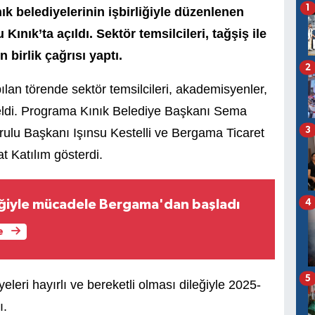
1
ık belediyelerinin işbirliğiyle düzenlenen
ınık’ta açıldı. Sektör temsilcileri, tağşiş ile
birlik çağrısı yaptı.
2
lan törende sektör temsilcileri, akademisyenler,
a geldi. Programa Kınık Belediye Başkanı Sema
3
rulu Başkanı Işınsu Kestelli ve Bergama Ticaret
t Katılım gösterdi.
4
ğiyle mücadele Bergama'dan başladı
e
5
leri hayırlı ve bereketli olması dileğiyle 2025-
ı.