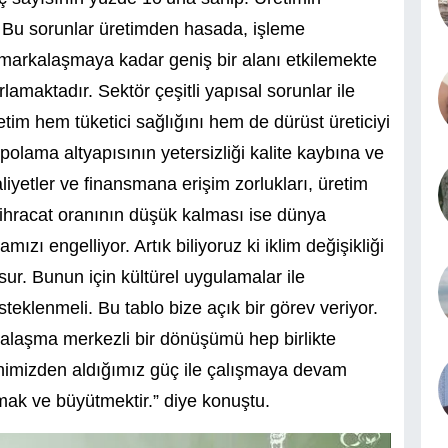
. Bu sorunlar üretimden hasada, işleme
n markalaşmaya kadar geniş bir alanı etkilemekte
amaktadır. Sektör çeşitli yapısal sorunlar ile
etim hem tüketici sağlığını hem de dürüst üreticiyi
ama altyapısının yetersizliği kalite kaybına ve
yetler ve finansmana erişim zorlukları, üretim
 ihracat oranının düşük kalması ise dünya
zı engelliyor. Artık biliyoruz ki iklim değişikliği
nsur. Bunun için kültürel uygulamalar ile
steklenmeli. Bu tablo bize açık bir görev veriyor.
arkalaşma merkezli bir dönüşümü hep birlikte
arihimizden aldığımız güç ile çalışmaya devam
ak ve büyütmektir.” diye konuştu.