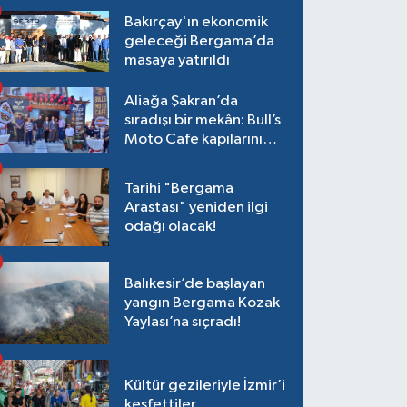
Bakırçay'ın ekonomik
geleceği Bergama’da
masaya yatırıldı
Aliağa Şakran’da
sıradışı bir mekân: Bull’s
Moto Cafe kapılarını
açtı
Tarihi "Bergama
Arastası" yeniden ilgi
odağı olacak!
Balıkesir’de başlayan
yangın Bergama Kozak
Yaylası’na sıçradı!
Kültür gezileriyle İzmir’i
keşfettiler