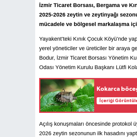
İzmir Ticaret Borsası, Bergama ve Kın
2025-2026 zeytin ve zeytinyağı sezonu K
mücadele ve bölgesel markalaşma için 
Yayakent’teki Kınık Çocuk Köyü’nde yapı
yerel yöneticiler ve üreticiler bir aray
Bodur, İzmir Ticaret Borsası Yönetim Ku
Odası Yönetim Kurulu Başkanı Lütfi Kola
Kokarca böce
İçeriği Görüntül
Açılış konuşmaları öncesinde protokol üye
2026 zeytin sezonunun ilk hasadını yapt