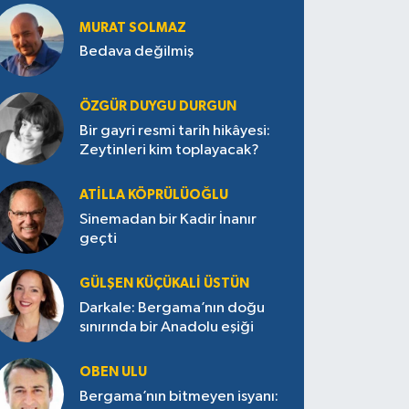
MURAT SOLMAZ
Bedava değilmiş
ÖZGÜR DUYGU DURGUN
Bir gayri resmi tarih hikâyesi:
Zeytinleri kim toplayacak?
ATILLA KÖPRÜLÜOĞLU
Sinemadan bir Kadir İnanır
geçti
GÜLŞEN KÜÇÜKALI ÜSTÜN
Darkale: Bergama’nın doğu
sınırında bir Anadolu eşiği
OBEN ULU
Bergama’nın bitmeyen isyanı: