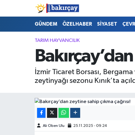
İzmir Nöbetçi Eczaneler
GÜNDEM
ÖZELHABER
SİYASET
ÇEV
İzmir Hava Durumu
TARIM HAYVANCILIK
Bakırçay’dan 
İzmir Namaz Vakitleri
İzmir Trafik Yoğunluk Haritası
İzmir Ticaret Borsası, Bergama 
zeytinyağı sezonu Kınık’ta açıld
Süper Lig Puan Durumu ve Fikstür
Tüm Manşetler
Son Dakika Haberleri
Ali Oben Ulu
25.11.2025 - 09:24
Haber Arşivi