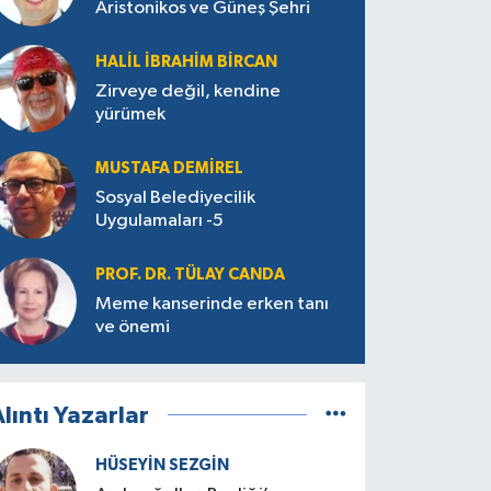
Aristonikos ve Güneş Şehri
HALIL İBRAHIM BIRCAN
Zirveye değil, kendine
yürümek
MUSTAFA DEMIREL
Sosyal Belediyecilik
Uygulamaları -5
PROF. DR. TÜLAY CANDA
Meme kanserinde erken tanı
ve önemi
lıntı Yazarlar
HÜSEYIN SEZGIN