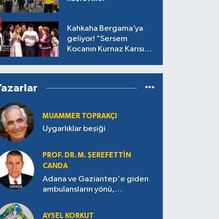
Kahkaha Bergama’ya
geliyor! "Sersem
Kocanın Kurnaz Karısı"
antik tiyatroda!
Yazarlar
MUAMMER TOPRAKÇI
Uygarlıklar beşiği
PROF. DR. M. ŞEREFETTIN
CANDA
Adana ve Gaziantep'e giden
ambulansların yönü,
Antakya’ya nasıl çevrildi?
AYSEL KORKUT