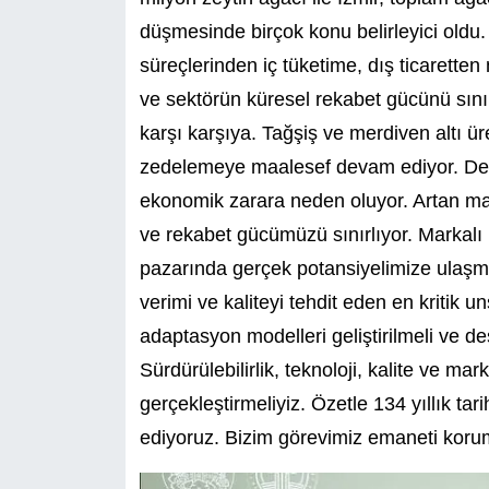
düşmesinde birçok konu belirleyici oldu
süreçlerinden iç tüketime, dış ticarette
ve sektörün küresel rekabet gücünü sınırl
karşı karşıya. Tağşiş ve merdiven altı ür
zedelemeye maalesef devam ediyor. Depol
ekonomik zarara neden oluyor. Artan mali
ve rekabet gücümüzü sınırlıyor. Markalı
pazarında gerçek potansiyelimize ulaşmamı
verimi ve kaliteyi tehdit eden en kritik u
adaptasyon modelleri geliştirilmeli ve de
Sürdürülebilirlik, teknoloji, kalite ve m
gerçekleştirmeliyiz. Özetle 134 yıllık t
ediyoruz. Bizim görevimiz emaneti korum