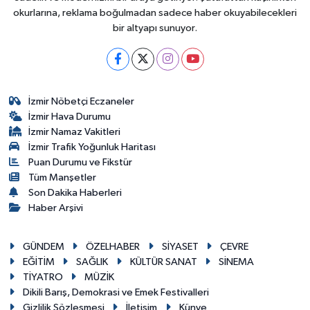
okurlarına, reklama boğulmadan sadece haber okuyabilecekleri
bir altyapı sunuyor.
İzmir Nöbetçi Eczaneler
İzmir Hava Durumu
İzmir Namaz Vakitleri
İzmir Trafik Yoğunluk Haritası
Puan Durumu ve Fikstür
Tüm Manşetler
Son Dakika Haberleri
Haber Arşivi
GÜNDEM
ÖZELHABER
SİYASET
ÇEVRE
EĞİTİM
SAĞLIK
KÜLTÜR SANAT
SİNEMA
TİYATRO
MÜZİK
Dikili Barış, Demokrasi ve Emek Festivalleri
Gizlilik Sözleşmesi
İletişim
Künye