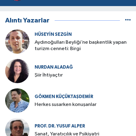
Alıntı Yazarlar
HÜSEYIN SEZGIN
Aydınoğulları Beyliği’ne başkentlik yapan
turizm cenneti: Birgi
NURDAN ALADAĞ
Şiir İhtiyaçtır
GÖKMEN KÜÇÜKTAŞDEMIR
Herkes susarken konuşanlar
PROF. DR. YUSUF ALPER
Sanat, Yaratıcılık ve Psikiyatri