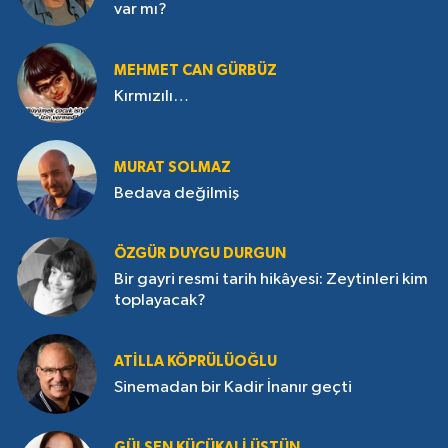
var mı?
MEHMET CAN GÜRBÜZ
Kırmızılı…
MURAT SOLMAZ
Bedava değilmiş
ÖZGÜR DUYGU DURGUN
Bir gayri resmi tarih hikâyesi: Zeytinleri kim
toplayacak?
ATILLA KÖPRÜLÜOĞLU
Sinemadan bir Kadir İnanır geçti
GÜLŞEN KÜÇÜKALI ÜSTÜN