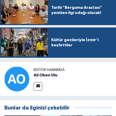
Tarihi "Bergama Arastası"
yeniden ilgi odağı olacak!
Kültür gezileriyle İzmir’i
keşfettiler
EDITÖR HAKKINDA
Ali Oben Ulu
Bunlar da ilginizi çekebilir