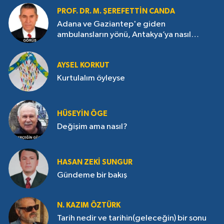
PROF. DR. M. ŞEREFETTIN CANDA
Adana ve Gaziantep'e giden
ambulansların yönü, Antakya’ya nasıl
çevrildi?
AYSEL KORKUT
Kurtulalım öyleyse
HÜSEYIN ÖGE
Değişim ama nasıl?
HASAN ZEKI SUNGUR
Gündeme bir bakış
N. KAZIM ÖZTÜRK
Tarih nedir ve tarihin(geleceğin) bir sonu