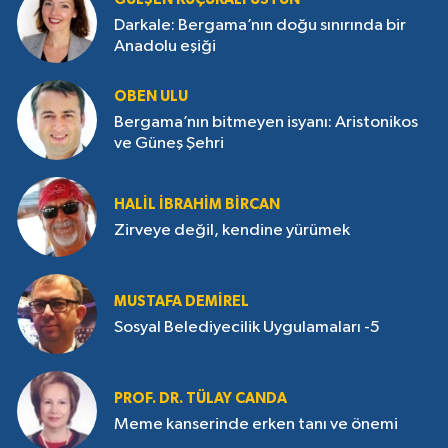
Darkale: Bergama’nın doğu sınırında bir
Anadolu eşiği
OBEN ULU
Bergama’nın bitmeyen isyanı: Aristonikos
ve Güneş Şehri
HALIL İBRAHIM BIRCAN
Zirveye değil, kendine yürümek
MUSTAFA DEMIREL
Sosyal Belediyecilik Uygulamaları -5
PROF. DR. TÜLAY CANDA
Meme kanserinde erken tanı ve önemi