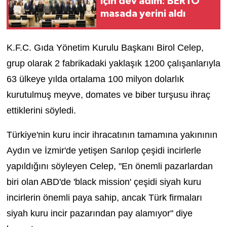
için dev adım: BERTO
masada yerini aldı
K.F.C. Gıda Yönetim Kurulu Başkanı Birol Celep,
grup olarak 2 fabrikadaki yaklaşık 1200 çalışanlarıyla
63 ülkeye yılda ortalama 100 milyon dolarlık
kurutulmuş meyve, domates ve biber turşusu ihraç
ettiklerini söyledi.
Türkiye'nin kuru incir ihracatının tamamına yakınının
Aydın ve İzmir'de yetişen Sarılop çeşidi incirlerle
yapıldığını söyleyen Celep, "En önemli pazarlardan
biri olan ABD'de 'black mission' çeşidi siyah kuru
incirlerin önemli paya sahip, ancak Türk firmaları
siyah kuru incir pazarından pay alamıyor" diye