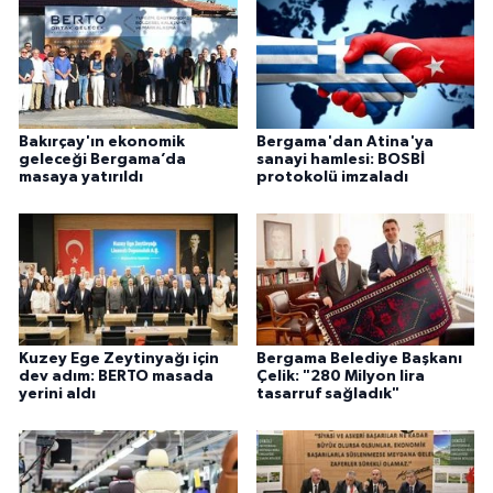
Bakırçay'ın ekonomik
Bergama'dan Atina'ya
geleceği Bergama’da
sanayi hamlesi: BOSBİ
masaya yatırıldı
protokolü imzaladı
Kuzey Ege Zeytinyağı için
Bergama Belediye Başkanı
dev adım: BERTO masada
Çelik: "280 Milyon lira
yerini aldı
tasarruf sağladık"