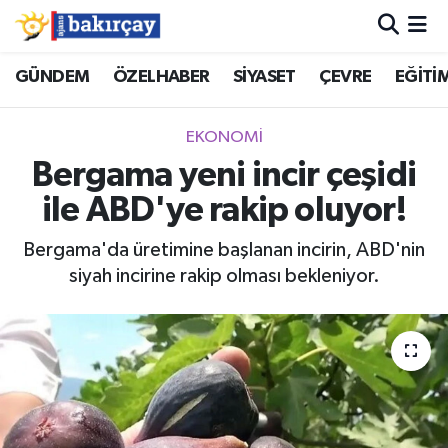
İzmir Nöbetçi Eczaneler
GÜNDEM
ÖZELHABER
SİYASET
ÇEVRE
EĞİTİ
İzmir Hava Durumu
EKONOMİ
Bergama yeni incir çeşidi
İzmir Namaz Vakitleri
ile ABD'ye rakip oluyor!
İzmir Trafik Yoğunluk Haritası
Bergama'da üretimine başlanan incirin, ABD'nin
siyah incirine rakip olması bekleniyor.
Süper Lig Puan Durumu ve Fikstür
Tüm Manşetler
Son Dakika Haberleri
Haber Arşivi