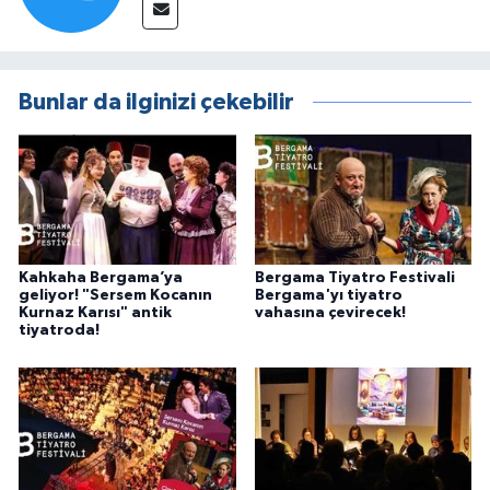
Bunlar da ilginizi çekebilir
Kahkaha Bergama’ya
Bergama Tiyatro Festivali
geliyor! "Sersem Kocanın
Bergama'yı tiyatro
Kurnaz Karısı" antik
vahasına çevirecek!
tiyatroda!