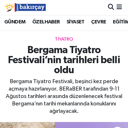
İzmir Nöbetçi Eczaneler
GÜNDEM
ÖZELHABER
SİYASET
ÇEVRE
EĞİTİ
İzmir Hava Durumu
TİYATRO
Bergama Tiyatro
İzmir Namaz Vakitleri
Festivali’nin tarihleri belli
İzmir Trafik Yoğunluk Haritası
oldu
Süper Lig Puan Durumu ve Fikstür
Bergama Tiyatro Festivali, beşinci kez perde
açmaya hazırlanıyor. BERaBER tarafından 9-11
Tüm Manşetler
Ağustos tarihleri arasında düzenlenecek festival
Bergama’nın tarihi mekanlarında konuklarını
Son Dakika Haberleri
ağırlayacak.
Haber Arşivi