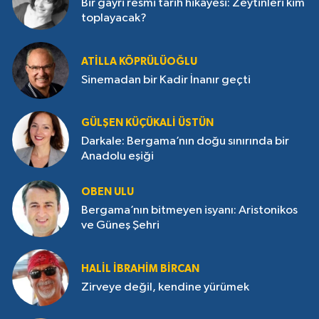
Bir gayri resmi tarih hikâyesi: Zeytinleri kim
toplayacak?
ATILLA KÖPRÜLÜOĞLU
Sinemadan bir Kadir İnanır geçti
GÜLŞEN KÜÇÜKALI ÜSTÜN
Darkale: Bergama’nın doğu sınırında bir
Anadolu eşiği
OBEN ULU
Bergama’nın bitmeyen isyanı: Aristonikos
ve Güneş Şehri
HALIL İBRAHIM BIRCAN
Zirveye değil, kendine yürümek