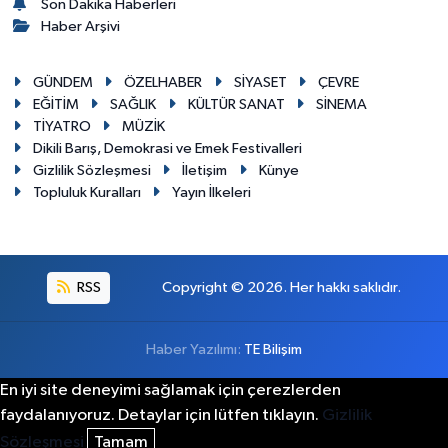
Son Dakika Haberleri
Haber Arşivi
GÜNDEM
ÖZELHABER
SİYASET
ÇEVRE
EĞİTİM
SAĞLIK
KÜLTÜR SANAT
SİNEMA
TİYATRO
MÜZİK
Dikili Barış, Demokrasi ve Emek Festivalleri
Gizlilik Sözleşmesi
İletişim
Künye
Topluluk Kuralları
Yayın İlkeleri
RSS
Copyright © 2026. Her hakkı saklıdır.
Haber Yazılımı:
TE Bilişim
En iyi site deneyimi sağlamak için çerezlerden
faydalanıyoruz. Detaylar için lütfen tıklayın.
Gizlilik
Sözleşmesi
Tamam