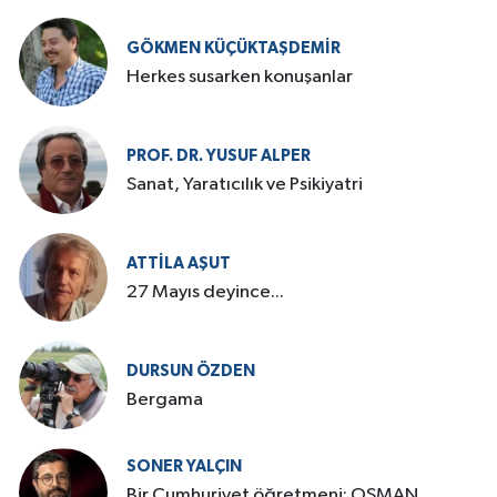
GÖKMEN KÜÇÜKTAŞDEMIR
Herkes susarken konuşanlar
PROF. DR. YUSUF ALPER
Sanat, Yaratıcılık ve Psikiyatri
ATTILA AŞUT
27 Mayıs deyince...
DURSUN ÖZDEN
Bergama
SONER YALÇIN
Bir Cumhuriyet öğretmeni: OSMAN