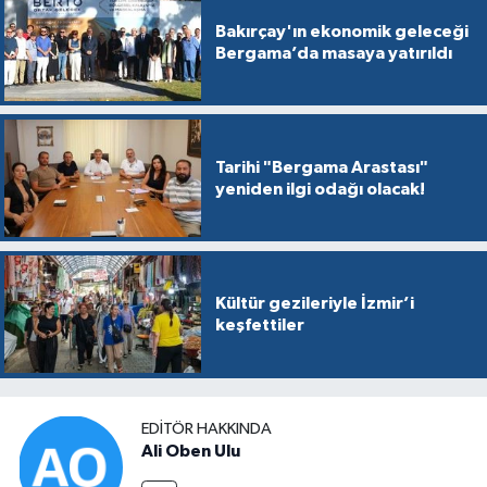
Bakırçay'ın ekonomik geleceği
Bergama’da masaya yatırıldı
Tarihi "Bergama Arastası"
yeniden ilgi odağı olacak!
Kültür gezileriyle İzmir’i
keşfettiler
EDITÖR HAKKINDA
Ali Oben Ulu