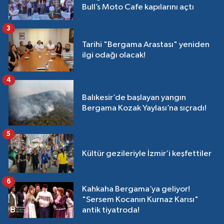
Bull’s Moto Cafe kapılarını açtı
3
Tarihi "Bergama Arastası" yeniden
ilgi odağı olacak!
4
Balıkesir’de başlayan yangın
Bergama Kozak Yaylası’na sıçradı!
5
Kültür gezileriyle İzmir’i keşfettiler
6
Kahkaha Bergama’ya geliyor!
"Sersem Kocanın Kurnaz Karısı"
antik tiyatroda!