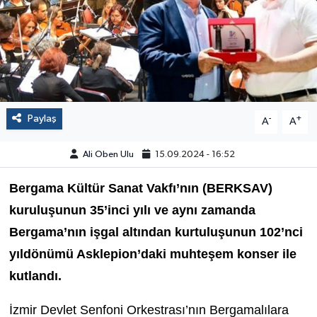
Paylaş
-
+
A
A
Ali Oben Ulu
15.09.2024 - 16:52
Bergama Kültür Sanat Vakfı’nın (BERKSAV)
kuruluşunun 35’inci yılı ve aynı zamanda
Bergama’nın işgal altından kurtuluşunun 102’nci
yıldönümü Asklepion’daki muhteşem konser ile
kutlandı.
İzmir Devlet Senfoni Orkestrası’nın Bergamalılara