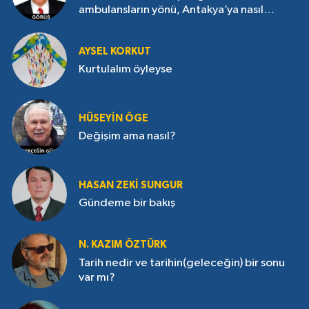
ambulansların yönü, Antakya’ya nasıl
çevrildi?
AYSEL KORKUT
Kurtulalım öyleyse
HÜSEYIN ÖGE
Değişim ama nasıl?
HASAN ZEKI SUNGUR
Gündeme bir bakış
N. KAZIM ÖZTÜRK
Tarih nedir ve tarihin(geleceğin) bir sonu
var mı?