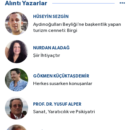
Alıntı Yazarlar
HÜSEYIN SEZGIN
Aydınoğulları Beyliği’ne başkentlik yapan
turizm cenneti: Birgi
NURDAN ALADAĞ
Şiir İhtiyaçtır
GÖKMEN KÜÇÜKTAŞDEMIR
Herkes susarken konuşanlar
PROF. DR. YUSUF ALPER
Sanat, Yaratıcılık ve Psikiyatri