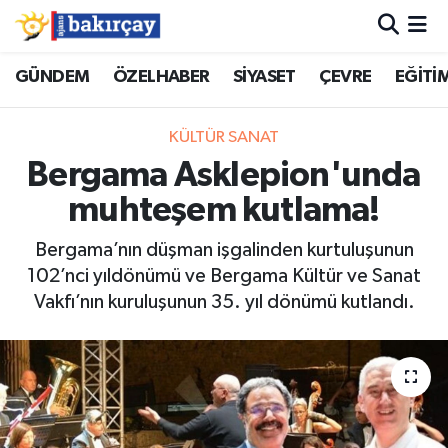
İzmir Nöbetçi Eczaneler
GÜNDEM
ÖZELHABER
SİYASET
ÇEVRE
EĞİTİ
İzmir Hava Durumu
KÜLTÜR SANAT
Bergama Asklepion'unda
İzmir Namaz Vakitleri
muhteşem kutlama!
İzmir Trafik Yoğunluk Haritası
Bergama’nın düşman işgalinden kurtuluşunun
102’nci yıldönümü ve Bergama Kültür ve Sanat
Süper Lig Puan Durumu ve Fikstür
Vakfı’nın kuruluşunun 35. yıl dönümü kutlandı.
Tüm Manşetler
Son Dakika Haberleri
Haber Arşivi