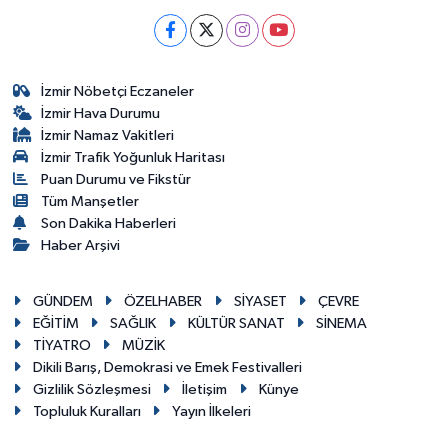
İzmir Nöbetçi Eczaneler
İzmir Hava Durumu
İzmir Namaz Vakitleri
İzmir Trafik Yoğunluk Haritası
Puan Durumu ve Fikstür
Tüm Manşetler
Son Dakika Haberleri
Haber Arşivi
GÜNDEM
ÖZELHABER
SİYASET
ÇEVRE
EĞİTİM
SAĞLIK
KÜLTÜR SANAT
SİNEMA
TİYATRO
MÜZİK
Dikili Barış, Demokrasi ve Emek Festivalleri
Gizlilik Sözleşmesi
İletişim
Künye
Topluluk Kuralları
Yayın İlkeleri