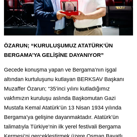
ÖZARUN; “KURULUŞUMUZ ATATÜRK’ÜN
BERGAMA’YA GELİŞİNE DAYANIYOR”
Gecede konuşma yapan ve Bergama’nın işgal
altından kurtuluşunu kutlayan BERKSAV Başkanı
Muzaffer Özarun; “35’inci yılını kutladığımız
vakfımızın kuruluşu aslında Başkomutan Gazi
Mustafa Kemal Atatürk’ün 13 Nisan 1934 yılında
Bergama’ya gelişine dayanmaktadır. Atatürk’ün
talimatıyla Türkiye’nin ilk yerel festivali Bergama
Kermesi’ni gerçekleştirmek üzere Osman Bayatlı