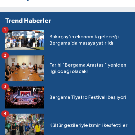
Trend Haberler
1
Bakırçay'ın ekonomik geleceği
Bergama’da masaya yatırıldı
2
Tarihi "Bergama Arastası" yeniden
ilgi odağı olacak!
3
Bergama Tiyatro Festivali başlıyor!
4
Kültür gezileriyle İzmir’i keşfettiler