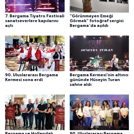
7. Bergama Tiyatro Festivali
"Görünmeyen Emeği
sanatseverlere kapılarını
Görmek" fotoğraf sergisi
açtı
Bergama'da açıldı
90. Uluslararası Bergama
Bergama Kermesi’nin altıncı
Kermesi sona erdi
gününde Hüseyin Turan
sahne aldı
Bergama ve Hollandalı
90. Uluslararası Bergama