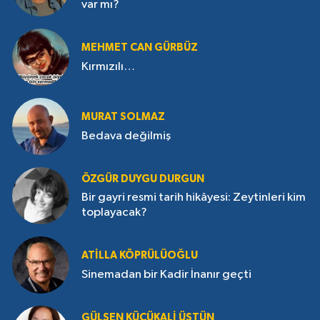
var mı?
MEHMET CAN GÜRBÜZ
Kırmızılı…
MURAT SOLMAZ
Bedava değilmiş
ÖZGÜR DUYGU DURGUN
Bir gayri resmi tarih hikâyesi: Zeytinleri kim
toplayacak?
ATILLA KÖPRÜLÜOĞLU
Sinemadan bir Kadir İnanır geçti
GÜLŞEN KÜÇÜKALI ÜSTÜN