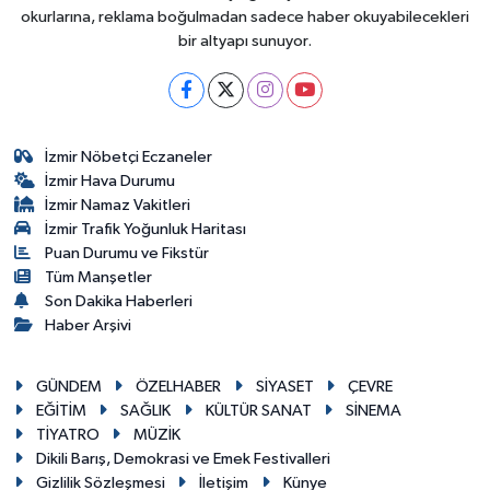
okurlarına, reklama boğulmadan sadece haber okuyabilecekleri
bir altyapı sunuyor.
İzmir Nöbetçi Eczaneler
İzmir Hava Durumu
İzmir Namaz Vakitleri
İzmir Trafik Yoğunluk Haritası
Puan Durumu ve Fikstür
Tüm Manşetler
Son Dakika Haberleri
Haber Arşivi
GÜNDEM
ÖZELHABER
SİYASET
ÇEVRE
EĞİTİM
SAĞLIK
KÜLTÜR SANAT
SİNEMA
TİYATRO
MÜZİK
Dikili Barış, Demokrasi ve Emek Festivalleri
Gizlilik Sözleşmesi
İletişim
Künye