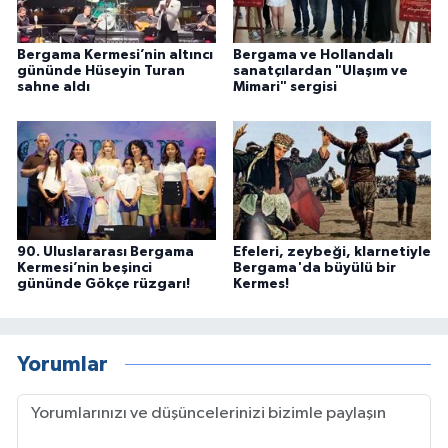
Bergama Kermesi’nin altıncı
Bergama ve Hollandalı
gününde Hüseyin Turan
sanatçılardan "Ulaşım ve
sahne aldı
Mimari" sergisi
90. Uluslararası Bergama
Efeleri, zeybeği, klarnetiyle
Kermesi’nin beşinci
Bergama'da büyülü bir
gününde Gökçe rüzgarı!
Kermes!
Yorumlar