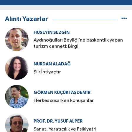
Alıntı Yazarlar
HÜSEYIN SEZGIN
Aydınoğulları Beyliği’ne başkentlik yapan
turizm cenneti: Birgi
NURDAN ALADAĞ
Şiir İhtiyaçtır
GÖKMEN KÜÇÜKTAŞDEMIR
Herkes susarken konuşanlar
PROF. DR. YUSUF ALPER
Sanat, Yaratıcılık ve Psikiyatri