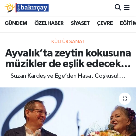
İzmir Nöbetçi Eczaneler
GÜNDEM
ÖZELHABER
SİYASET
ÇEVRE
EĞİTİ
İzmir Hava Durumu
KÜLTÜR SANAT
Ayvalık’ta zeytin kokusuna
İzmir Namaz Vakitleri
müzikler de eşlik edecek…
İzmir Trafik Yoğunluk Haritası
Suzan Kardeş ve Ege’den Hasat Coşkusu!...
Süper Lig Puan Durumu ve Fikstür
Tüm Manşetler
Son Dakika Haberleri
Haber Arşivi