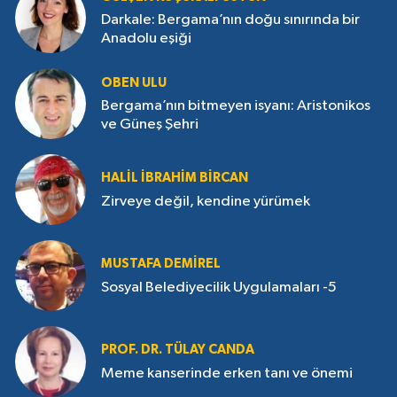
Darkale: Bergama’nın doğu sınırında bir
Anadolu eşiği
OBEN ULU
Bergama’nın bitmeyen isyanı: Aristonikos
ve Güneş Şehri
HALIL İBRAHIM BIRCAN
Zirveye değil, kendine yürümek
MUSTAFA DEMIREL
Sosyal Belediyecilik Uygulamaları -5
PROF. DR. TÜLAY CANDA
Meme kanserinde erken tanı ve önemi