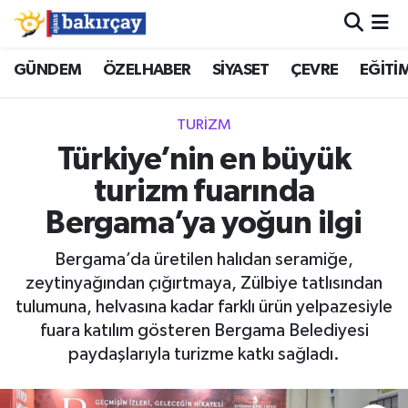
İzmir Nöbetçi Eczaneler
GÜNDEM
ÖZELHABER
SİYASET
ÇEVRE
EĞİTİ
İzmir Hava Durumu
TURİZM
Türkiye’nin en büyük
İzmir Namaz Vakitleri
turizm fuarında
İzmir Trafik Yoğunluk Haritası
Bergama’ya yoğun ilgi
Süper Lig Puan Durumu ve Fikstür
Bergama’da üretilen halıdan seramiğe,
zeytinyağından çığırtmaya, Zülbiye tatlısından
Tüm Manşetler
tulumuna, helvasına kadar farklı ürün yelpazesiyle
fuara katılım gösteren Bergama Belediyesi
Son Dakika Haberleri
paydaşlarıyla turizme katkı sağladı.
Haber Arşivi