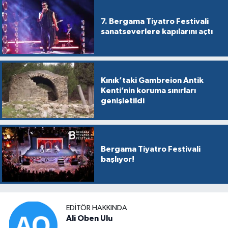
7. Bergama Tiyatro Festivali
sanatseverlere kapılarını açtı
Kınık’taki Gambreion Antik
Kenti’nin koruma sınırları
genişletildi
Bergama Tiyatro Festivali
başlıyor!
EDITÖR HAKKINDA
Ali Oben Ulu