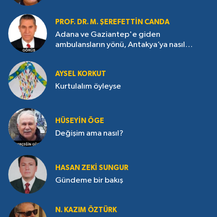
PROF. DR. M. ŞEREFETTIN CANDA
Adana ve Gaziantep'e giden
ambulansların yönü, Antakya’ya nasıl
çevrildi?
AYSEL KORKUT
Kurtulalım öyleyse
HÜSEYIN ÖGE
Değişim ama nasıl?
HASAN ZEKI SUNGUR
Gündeme bir bakış
N. KAZIM ÖZTÜRK