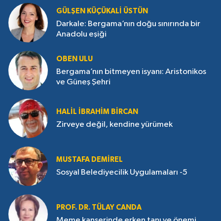
GÜLŞEN KÜÇÜKALI ÜSTÜN
Darkale: Bergama’nın doğu sınırında bir
Anadolu eşiği
OBEN ULU
Bergama’nın bitmeyen isyanı: Aristonikos
ve Güneş Şehri
HALIL İBRAHIM BIRCAN
Zirveye değil, kendine yürümek
MUSTAFA DEMIREL
Sosyal Belediyecilik Uygulamaları -5
PROF. DR. TÜLAY CANDA
Meme kanserinde erken tanı ve önemi