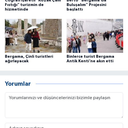
Coğrafi işaretli "Kozak Çam
Berto “Bergama’da
Fıstığı" turizmin de
Buluşalım” Projesini
hizmetinde
başlattı
Bergama, Çinli turistleri
Binlerce turist Bergama
ağırlayacak
Antik Kenti’ne akın etti
Yorumlar