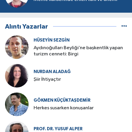
Alıntı Yazarlar
HÜSEYIN SEZGIN
Aydınoğulları Beyliği’ne başkentlik yapan
turizm cenneti: Birgi
NURDAN ALADAĞ
Şiir İhtiyaçtır
GÖKMEN KÜÇÜKTAŞDEMIR
Herkes susarken konuşanlar
PROF. DR. YUSUF ALPER