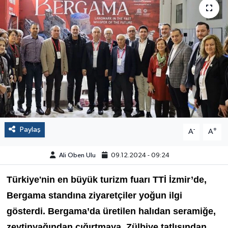
Paylaş
-
+
A
A
Ali Oben Ulu
09.12.2024 - 09:24
Türkiye'nin en büyük turizm fuarı TTİ İzmir’de,
Bergama standına ziyaretçiler yoğun ilgi
gösterdi. Bergama’da üretilen halıdan seramiğe,
zeytinyağından çığırtmaya, Zülbiye tatlısından