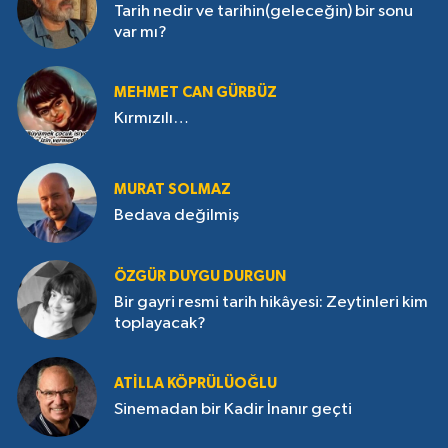
Tarih nedir ve tarihin(geleceğin) bir sonu
var mı?
MEHMET CAN GÜRBÜZ
Kırmızılı…
MURAT SOLMAZ
Bedava değilmiş
ÖZGÜR DUYGU DURGUN
Bir gayri resmi tarih hikâyesi: Zeytinleri kim
toplayacak?
ATILLA KÖPRÜLÜOĞLU
Sinemadan bir Kadir İnanır geçti