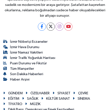
sadelik ve modernizmi bir araya getiriyor. Şatafattan kaçınırken
okurlarına, reklama boğulmadan sadece haber okuyabilecekleri
bir altyapı sunuyor.
İzmir Nöbetçi Eczaneler
İzmir Hava Durumu
İzmir Namaz Vakitleri
İzmir Trafik Yoğunluk Haritası
Puan Durumu ve Fikstür
Tüm Manşetler
Son Dakika Haberleri
Haber Arşivi
GÜNDEM
ÖZELHABER
SİYASET
ÇEVRE
EĞİTİM
SAĞLIK
KÜLTÜR SANAT
SİNEMA
TİYATRO
MÜZİK
Dikili Barış, Demokrasi ve Emek Festivalleri