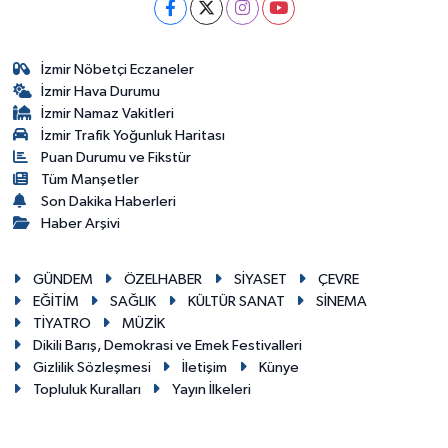
İzmir Nöbetçi Eczaneler
İzmir Hava Durumu
İzmir Namaz Vakitleri
İzmir Trafik Yoğunluk Haritası
Puan Durumu ve Fikstür
Tüm Manşetler
Son Dakika Haberleri
Haber Arşivi
GÜNDEM
ÖZELHABER
SİYASET
ÇEVRE
EĞİTİM
SAĞLIK
KÜLTÜR SANAT
SİNEMA
TİYATRO
MÜZİK
Dikili Barış, Demokrasi ve Emek Festivalleri
Gizlilik Sözleşmesi
İletişim
Künye
Topluluk Kuralları
Yayın İlkeleri