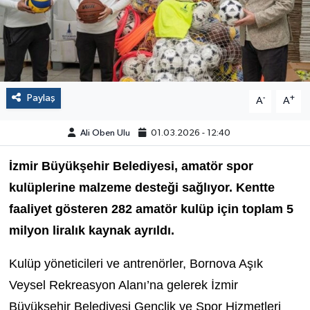
Paylaş
-
+
A
A
Ali Oben Ulu
01.03.2026 - 12:40
İzmir Büyükşehir Belediyesi, amatör spor
kulüplerine malzeme desteği sağlıyor. Kentte
faaliyet gösteren 282 amatör kulüp için toplam 5
milyon liralık kaynak ayrıldı.
Kulüp yöneticileri ve antrenörler, Bornova Aşık
Veysel Rekreasyon Alanı’na gelerek İzmir
Büyükşehir Belediyesi Gençlik ve Spor Hizmetleri