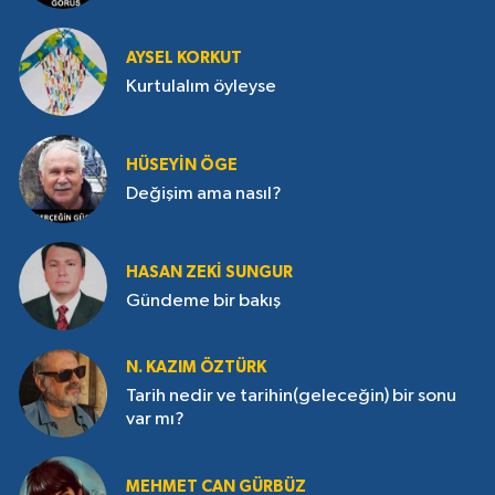
çevrildi?
AYSEL KORKUT
Kurtulalım öyleyse
HÜSEYIN ÖGE
Değişim ama nasıl?
HASAN ZEKI SUNGUR
Gündeme bir bakış
N. KAZIM ÖZTÜRK
Tarih nedir ve tarihin(geleceğin) bir sonu
var mı?
MEHMET CAN GÜRBÜZ