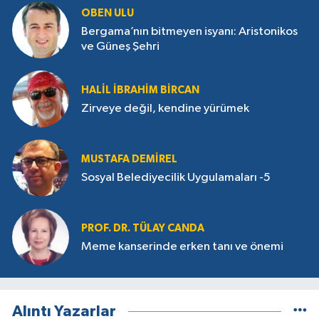
OBEN ULU
Bergama’nın bitmeyen isyanı: Aristonikos
ve Güneş Şehri
HALIL İBRAHIM BIRCAN
Zirveye değil, kendine yürümek
MUSTAFA DEMIREL
Sosyal Belediyecilik Uygulamaları -5
PROF. DR. TÜLAY CANDA
Meme kanserinde erken tanı ve önemi
Alıntı Yazarlar