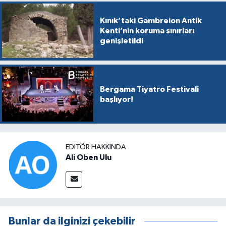
Kınık’taki Gambreion Antik
Kenti’nin koruma sınırları
genişletildi
Bergama Tiyatro Festivali
başlıyor!
EDITÖR HAKKINDA
Ali Oben Ulu
Bunlar da ilginizi çekebilir