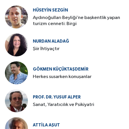
HÜSEYIN SEZGIN
Aydınoğulları Beyliği’ne başkentlik yapan
turizm cenneti: Birgi
NURDAN ALADAĞ
Şiir İhtiyaçtır
GÖKMEN KÜÇÜKTAŞDEMIR
Herkes susarken konuşanlar
PROF. DR. YUSUF ALPER
Sanat, Yaratıcılık ve Psikiyatri
ATTILA AŞUT