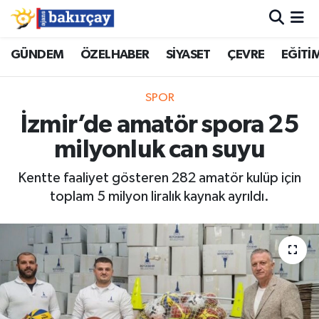
İzmir Nöbetçi Eczaneler
GÜNDEM
ÖZELHABER
SİYASET
ÇEVRE
EĞİTİ
İzmir Hava Durumu
SPOR
İzmir’de amatör spora 25
İzmir Namaz Vakitleri
milyonluk can suyu
İzmir Trafik Yoğunluk Haritası
Kentte faaliyet gösteren 282 amatör kulüp için
toplam 5 milyon liralık kaynak ayrıldı.
Süper Lig Puan Durumu ve Fikstür
Tüm Manşetler
Son Dakika Haberleri
Haber Arşivi