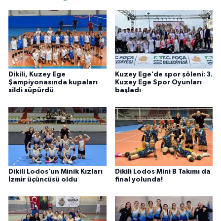
Dikili, Kuzey Ege
Kuzey Ege’de spor şöleni: 3.
Şampiyonasında kupaları
Kuzey Ege Spor Oyunları
sildi süpürdü
başladı
Dikili Lodos’un Minik Kızları
Dikili Lodos Mini B Takımı da
İzmir üçüncüsü oldu
final yolunda!