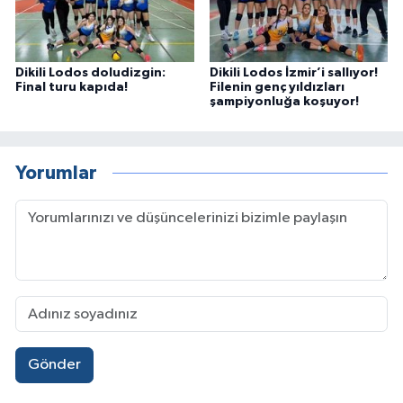
Dikili Lodos doludizgin:
Dikili Lodos İzmir’i sallıyor!
Final turu kapıda!
Filenin genç yıldızları
şampiyonluğa koşuyor!
Yorumlar
Gönder