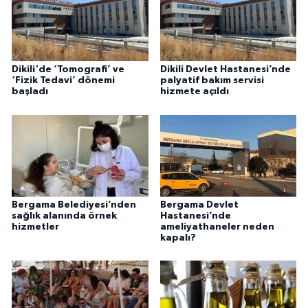
Dikili'de ‘Tomografi’ ve
Dikili Devlet Hastanesi’nde
‘Fizik Tedavi’ dönemi
palyatif bakım servisi
başladı
hizmete açıldı
Bergama Belediyesi’nden
Bergama Devlet
sağlık alanında örnek
Hastanesi’nde
hizmetler
ameliyathaneler neden
kapalı?