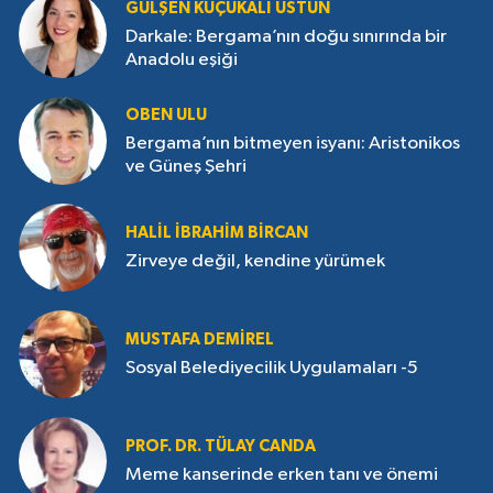
GÜLŞEN KÜÇÜKALI ÜSTÜN
Darkale: Bergama’nın doğu sınırında bir
Anadolu eşiği
OBEN ULU
Bergama’nın bitmeyen isyanı: Aristonikos
ve Güneş Şehri
HALIL İBRAHIM BIRCAN
Zirveye değil, kendine yürümek
MUSTAFA DEMIREL
Sosyal Belediyecilik Uygulamaları -5
PROF. DR. TÜLAY CANDA
Meme kanserinde erken tanı ve önemi