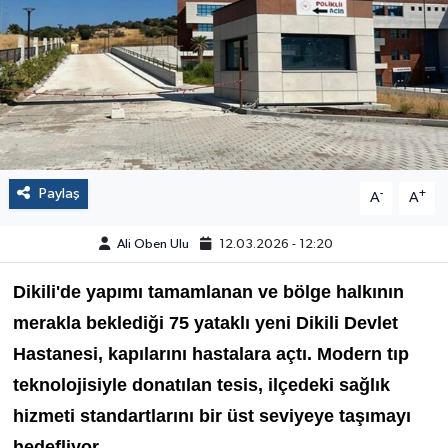
Paylaş
-
+
A
A
Ali Oben Ulu
12.03.2026 - 12:20
Dikili'de yapımı tamamlanan ve bölge halkının
merakla beklediği 75 yataklı yeni Dikili Devlet
Hastanesi, kapılarını hastalara açtı. Modern tıp
teknolojisiyle donatılan tesis, ilçedeki sağlık
hizmeti standartlarını bir üst seviyeye taşımayı
hedefliyor.