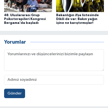
48. Uluslararası Grup
Bakanlığın ifşa listesinde
Psikoterapileri Kongresi
Dikili de var: Bakın yağın
Bergama’da başladı
içine ne karıştırmışlar!
Yorumlar
Gönder