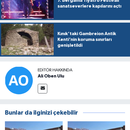
7. Bergama Tiyatro Festivali
sanatseverlere kapılarını açtı
Kınık’taki Gambreion Antik
Kenti’nin koruma sınırları
genişletildi
EDITÖR HAKKINDA
Ali Oben Ulu
Bunlar da ilginizi çekebilir