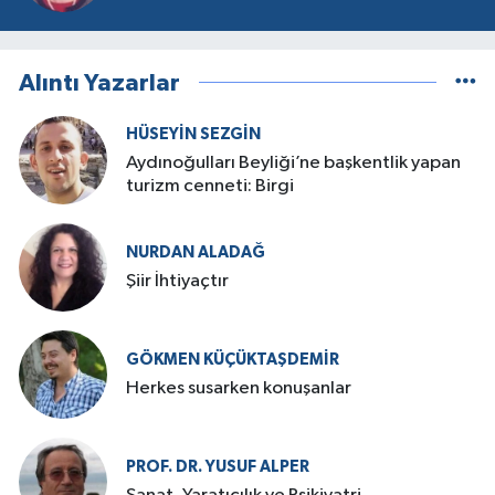
Alıntı Yazarlar
HÜSEYIN SEZGIN
Aydınoğulları Beyliği’ne başkentlik yapan
turizm cenneti: Birgi
NURDAN ALADAĞ
Şiir İhtiyaçtır
GÖKMEN KÜÇÜKTAŞDEMIR
Herkes susarken konuşanlar
PROF. DR. YUSUF ALPER