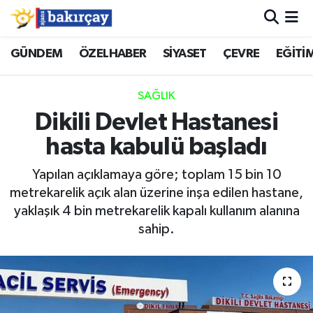
İzmir Nöbetçi Eczaneler
GÜNDEM
ÖZELHABER
SİYASET
ÇEVRE
EĞİTİ
İzmir Hava Durumu
SAĞLIK
Dikili Devlet Hastanesi
İzmir Namaz Vakitleri
hasta kabulü başladı
İzmir Trafik Yoğunluk Haritası
Yapılan açıklamaya göre; toplam 15 bin 10
metrekarelik açık alan üzerine inşa edilen hastane,
Süper Lig Puan Durumu ve Fikstür
yaklaşık 4 bin metrekarelik kapalı kullanım alanına
sahip.
Tüm Manşetler
Son Dakika Haberleri
Haber Arşivi