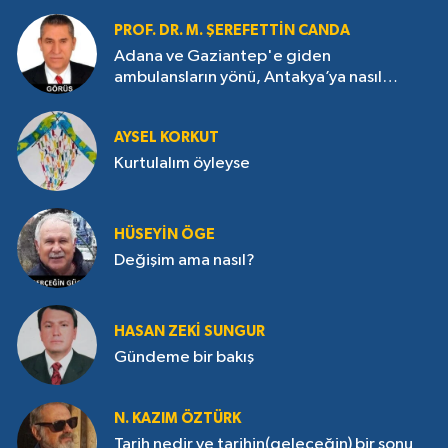
PROF. DR. M. ŞEREFETTIN CANDA
Adana ve Gaziantep'e giden
ambulansların yönü, Antakya’ya nasıl
çevrildi?
AYSEL KORKUT
Kurtulalım öyleyse
HÜSEYIN ÖGE
Değişim ama nasıl?
HASAN ZEKI SUNGUR
Gündeme bir bakış
N. KAZIM ÖZTÜRK
Tarih nedir ve tarihin(geleceğin) bir sonu