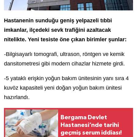
Hastanenin sunduğu geniş yelpazeli tıbbi
imkanlar, ilçedeki sevk trafiğini azaltacak
nitelikte. Yeni tesiste öne çıkan birimler şunlar:
-Bilgisayarlı tomografi, ultrason, röntgen ve kemik
dansitometresi gibi modern cihazlar hizmete girdi.
-5 yataklı erişkin yoğun bakım ünitesinin yanı sıra 4
kuvöz kapasiteli yeni doğan yoğun bakım ünitesi
hazırlandı.
Bergama Devlet
Hastanesi’nde tarihi
geçmiş serum iddiası!