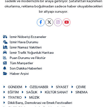
sadelik ve modernizmi bir araya getiriyor. Şatafattan kaçınırken
okurlarına, reklama boğulmadan sadece haber okuyabilecekleri
bir altyapı sunuyor.
İzmir Nöbetçi Eczaneler
İzmir Hava Durumu
İzmir Namaz Vakitleri
İzmir Trafik Yoğunluk Haritası
Puan Durumu ve Fikstür
Tüm Manşetler
Son Dakika Haberleri
Haber Arşivi
GÜNDEM
ÖZELHABER
SİYASET
ÇEVRE
EĞİTİM
SAĞLIK
KÜLTÜR SANAT
SİNEMA
TİYATRO
MÜZİK
Dikili Barış, Demokrasi ve Emek Festivalleri