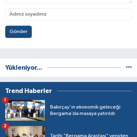
Gönder
Yükleniyor...
Trend Haberler
1
Bakırçay'ın ekonomik geleceği
Bergama’da masaya yatırıldı
2
Tarihi "Bergama Arastası" yeniden