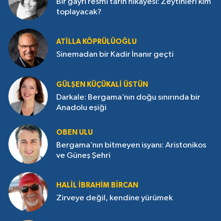
Bir gayri resmi tarih hikâyesi: Zeytinleri kim
toplayacak?
ATILLA KÖPRÜLÜOĞLU
Sinemadan bir Kadir İnanır geçti
GÜLŞEN KÜÇÜKALI ÜSTÜN
Darkale: Bergama’nın doğu sınırında bir
Anadolu eşiği
OBEN ULU
Bergama’nın bitmeyen isyanı: Aristonikos
ve Güneş Şehri
HALIL İBRAHIM BIRCAN
Zirveye değil, kendine yürümek