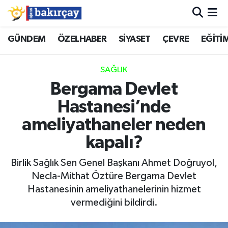
İzmir Nöbetçi Eczaneler
GÜNDEM
ÖZELHABER
SİYASET
ÇEVRE
EĞİTİ
İzmir Hava Durumu
SAĞLIK
Bergama Devlet
İzmir Namaz Vakitleri
Hastanesi’nde
İzmir Trafik Yoğunluk Haritası
ameliyathaneler neden
kapalı?
Süper Lig Puan Durumu ve Fikstür
Birlik Sağlık Sen Genel Başkanı Ahmet Doğruyol,
Tüm Manşetler
Necla-Mithat Öztüre Bergama Devlet
Hastanesinin ameliyathanelerinin hizmet
Son Dakika Haberleri
vermediğini bildirdi.
Haber Arşivi