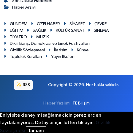
Son Dakika Haberleri
Haber Arşivi
GÜNDEM
ÖZELHABER
SİYASET
ÇEVRE
EĞİTİM
SAĞLIK
KÜLTÜR SANAT
SİNEMA
TİYATRO
MÜZİK
Dikili Barış, Demokrasi ve Emek Festivalleri
Gizlilik Sözleşmesi
İletişim
Künye
Topluluk Kuralları
Yayın İlkeleri
RSS
Copyright © 2026. Her hakkı saklıdır.
Haber Yazılımı:
TE Bilişim
En iyi site deneyimi sağlamak için çerezlerden
faydalanıyoruz. Detaylar için lütfen tıklayın.
Gizlilik
Sözleşmesi
Tamam