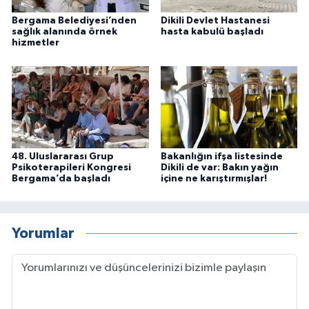
Bergama Belediyesi’nden
Dikili Devlet Hastanesi
sağlık alanında örnek
hasta kabulü başladı
hizmetler
48. Uluslararası Grup
Bakanlığın ifşa listesinde
Psikoterapileri Kongresi
Dikili de var: Bakın yağın
Bergama’da başladı
içine ne karıştırmışlar!
Yorumlar