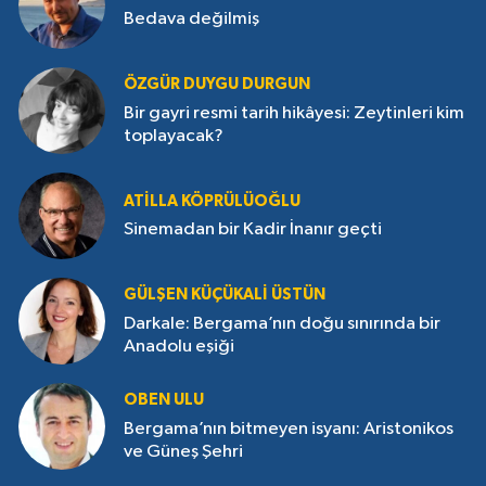
Bedava değilmiş
ÖZGÜR DUYGU DURGUN
Bir gayri resmi tarih hikâyesi: Zeytinleri kim
toplayacak?
ATILLA KÖPRÜLÜOĞLU
Sinemadan bir Kadir İnanır geçti
GÜLŞEN KÜÇÜKALI ÜSTÜN
Darkale: Bergama’nın doğu sınırında bir
Anadolu eşiği
OBEN ULU
Bergama’nın bitmeyen isyanı: Aristonikos
ve Güneş Şehri