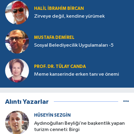
HALIL İBRAHIM BIRCAN
Zirveye değil, kendine yürümek
MUSTAFA DEMIREL
Sosyal Belediyecilik Uygulamaları -5
PROF. DR. TÜLAY CANDA
Meme kanserinde erken tanı ve önemi
Alıntı Yazarlar
HÜSEYIN SEZGIN
Aydınoğulları Beyliği’ne başkentlik yapan
turizm cenneti: Birgi