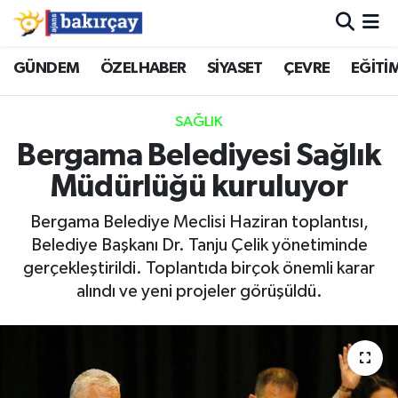
İzmir Nöbetçi Eczaneler
GÜNDEM
ÖZELHABER
SİYASET
ÇEVRE
EĞİTİ
İzmir Hava Durumu
SAĞLIK
Bergama Belediyesi Sağlık
İzmir Namaz Vakitleri
Müdürlüğü kuruluyor
İzmir Trafik Yoğunluk Haritası
Bergama Belediye Meclisi Haziran toplantısı,
Belediye Başkanı Dr. Tanju Çelik yönetiminde
Süper Lig Puan Durumu ve Fikstür
gerçekleştirildi. Toplantıda birçok önemli karar
alındı ve yeni projeler görüşüldü.
Tüm Manşetler
Son Dakika Haberleri
Haber Arşivi