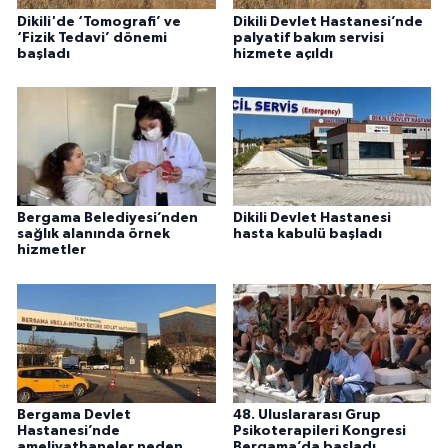
Dikili'de ‘Tomografi’ ve
Dikili Devlet Hastanesi’nde
‘Fizik Tedavi’ dönemi
palyatif bakım servisi
başladı
hizmete açıldı
Bergama Belediyesi’nden
Dikili Devlet Hastanesi
sağlık alanında örnek
hasta kabulü başladı
hizmetler
Bergama Devlet
48. Uluslararası Grup
Hastanesi’nde
Psikoterapileri Kongresi
ameliyathaneler neden
Bergama’da başladı