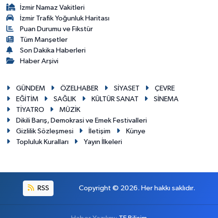
İzmir Namaz Vakitleri
İzmir Trafik Yoğunluk Haritası
Puan Durumu ve Fikstür
Tüm Manşetler
Son Dakika Haberleri
Haber Arşivi
GÜNDEM
ÖZELHABER
SİYASET
ÇEVRE
EĞİTİM
SAĞLIK
KÜLTÜR SANAT
SİNEMA
TİYATRO
MÜZİK
Dikili Barış, Demokrasi ve Emek Festivalleri
Gizlilik Sözleşmesi
İletişim
Künye
Topluluk Kuralları
Yayın İlkeleri
RSS
Copyright © 2026. Her hakkı saklıdır.