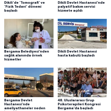
Dikili'de ‘Tomografi’ ve
Dikili Devlet Hastanesi’nde
‘Fizik Tedavi’ dönemi
palyatif bakım servisi
başladı
hizmete açıldı
Bergama Belediyesi’nden
Dikili Devlet Hastanesi
sağlık alanında örnek
hasta kabulü başladı
hizmetler
Bergama Devlet
48. Uluslararası Grup
Hastanesi’nde
Psikoterapileri Kongresi
ameliyathaneler neden
Bergama’da başladı