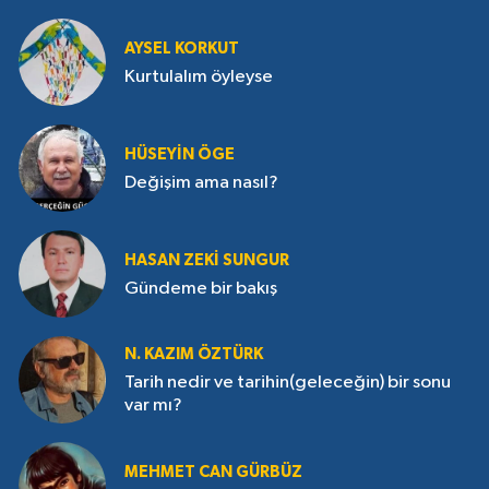
çevrildi?
AYSEL KORKUT
Kurtulalım öyleyse
HÜSEYIN ÖGE
Değişim ama nasıl?
HASAN ZEKI SUNGUR
Gündeme bir bakış
N. KAZIM ÖZTÜRK
Tarih nedir ve tarihin(geleceğin) bir sonu
var mı?
MEHMET CAN GÜRBÜZ