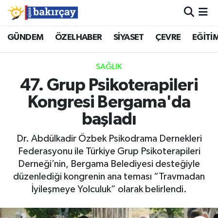
İzmir Nöbetçi Eczaneler
GÜNDEM
ÖZELHABER
SİYASET
ÇEVRE
EĞİTİ
İzmir Hava Durumu
SAĞLIK
47. Grup Psikoterapileri
İzmir Namaz Vakitleri
Kongresi Bergama'da
İzmir Trafik Yoğunluk Haritası
başladı
Süper Lig Puan Durumu ve Fikstür
Dr. Abdülkadir Özbek Psikodrama Dernekleri
Federasyonu ile Türkiye Grup Psikoterapileri
Tüm Manşetler
Derneği’nin, Bergama Belediyesi desteğiyle
düzenlediği kongrenin ana teması “Travmadan
Son Dakika Haberleri
İyileşmeye Yolculuk” olarak belirlendi.
Haber Arşivi