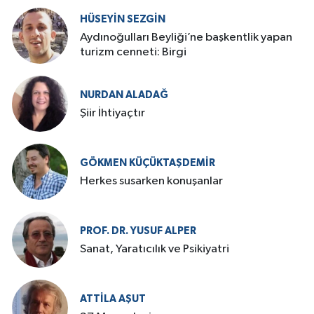
HÜSEYIN SEZGIN
Aydınoğulları Beyliği’ne başkentlik yapan
turizm cenneti: Birgi
NURDAN ALADAĞ
Şiir İhtiyaçtır
GÖKMEN KÜÇÜKTAŞDEMIR
Herkes susarken konuşanlar
PROF. DR. YUSUF ALPER
Sanat, Yaratıcılık ve Psikiyatri
ATTILA AŞUT