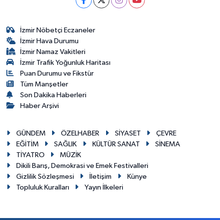
İzmir Nöbetçi Eczaneler
İzmir Hava Durumu
İzmir Namaz Vakitleri
İzmir Trafik Yoğunluk Haritası
Puan Durumu ve Fikstür
Tüm Manşetler
Son Dakika Haberleri
Haber Arşivi
GÜNDEM
ÖZELHABER
SİYASET
ÇEVRE
EĞİTİM
SAĞLIK
KÜLTÜR SANAT
SİNEMA
TİYATRO
MÜZİK
Dikili Barış, Demokrasi ve Emek Festivalleri
Gizlilik Sözleşmesi
İletişim
Künye
Topluluk Kuralları
Yayın İlkeleri