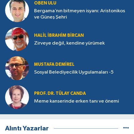
OBEN ULU
Bergama’nın bitmeyen isyanı: Aristonikos
ve Güneş Şehri
HALIL İBRAHIM BIRCAN
Zirveye değil, kendine yürümek
MUSTAFA DEMIREL
Sosyal Belediyecilik Uygulamaları -5
PROF. DR. TÜLAY CANDA
Meme kanserinde erken tanı ve önemi
Alıntı Yazarlar