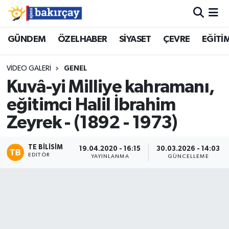
İzmir Nöbetçi Eczaneler
GÜNDEM
ÖZELHABER
SİYASET
ÇEVRE
EĞİTİ
İzmir Hava Durumu
VIDEO GALERI
GENEL
Kuvâ-yi Milliye kahramanı,
İzmir Namaz Vakitleri
eğitimci Halil İbrahim
İzmir Trafik Yoğunluk Haritası
Zeyrek - (1892 - 1973)
Süper Lig Puan Durumu ve Fikstür
TE BILISIM
19.04.2020 - 16:15
30.03.2026 - 14:03
EDITÖR
YAYINLANMA
GÜNCELLEME
Tüm Manşetler
Son Dakika Haberleri
Haber Arşivi