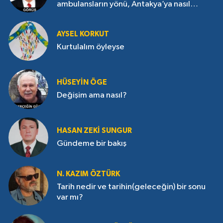
ambulansların yönü, Antakya’ya nasıl
çevrildi?
AYSEL KORKUT
Kurtulalım öyleyse
HÜSEYIN ÖGE
Değişim ama nasıl?
HASAN ZEKI SUNGUR
Gündeme bir bakış
N. KAZIM ÖZTÜRK
Tarih nedir ve tarihin(geleceğin) bir sonu
var mı?