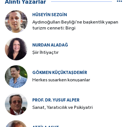
Alıntı Yazarlar
HÜSEYIN SEZGIN
Aydınoğulları Beyliği’ne başkentlik yapan
turizm cenneti: Birgi
NURDAN ALADAĞ
Şiir İhtiyaçtır
GÖKMEN KÜÇÜKTAŞDEMIR
Herkes susarken konuşanlar
PROF. DR. YUSUF ALPER
Sanat, Yaratıcılık ve Psikiyatri