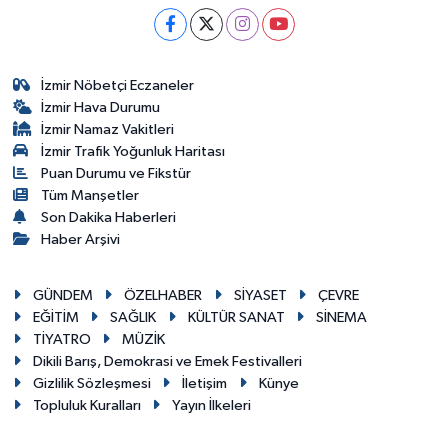
İzmir Nöbetçi Eczaneler
İzmir Hava Durumu
İzmir Namaz Vakitleri
İzmir Trafik Yoğunluk Haritası
Puan Durumu ve Fikstür
Tüm Manşetler
Son Dakika Haberleri
Haber Arşivi
GÜNDEM
ÖZELHABER
SİYASET
ÇEVRE
EĞİTİM
SAĞLIK
KÜLTÜR SANAT
SİNEMA
TİYATRO
MÜZİK
Dikili Barış, Demokrasi ve Emek Festivalleri
Gizlilik Sözleşmesi
İletişim
Künye
Topluluk Kuralları
Yayın İlkeleri