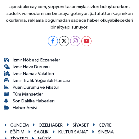
ajansbakircay.com, yepyeni tasarımıyla sizleri buluştururken,
sadelik ve modernizmi bir araya getiriyor. Şatafattan kaçınırken
okurlarına, reklama boğulmadan sadece haber okuyabilecekleri
bir altyapı sunuyor.
İzmir Nöbetçi Eczaneler
İzmir Hava Durumu
İzmir Namaz Vakitleri
İzmir Trafik Yoğunluk Haritası
Puan Durumu ve Fikstür
Tüm Manşetler
Son Dakika Haberleri
Haber Arşivi
GÜNDEM
ÖZELHABER
SİYASET
ÇEVRE
EĞİTİM
SAĞLIK
KÜLTÜR SANAT
SİNEMA
TİYATRO
MÜZİK