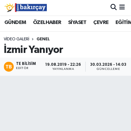
İzmir Nöbetçi Eczaneler
GÜNDEM
ÖZELHABER
SİYASET
ÇEVRE
EĞİTİ
İzmir Hava Durumu
VIDEO GALERI
GENEL
İzmir Yanıyor
İzmir Namaz Vakitleri
TE BILISIM
19.08.2019 - 22:26
30.03.2026 - 14:03
İzmir Trafik Yoğunluk Haritası
EDITÖR
YAYINLANMA
GÜNCELLEME
Süper Lig Puan Durumu ve Fikstür
Tüm Manşetler
Son Dakika Haberleri
Haber Arşivi