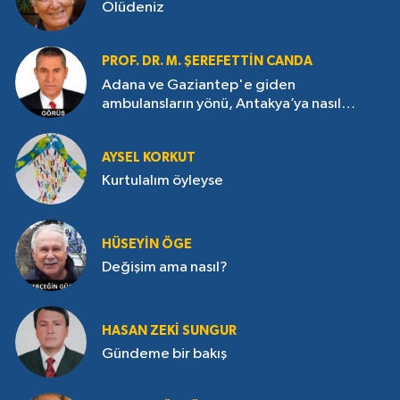
Ölüdeniz
PROF. DR. M. ŞEREFETTIN CANDA
Adana ve Gaziantep'e giden
ambulansların yönü, Antakya’ya nasıl
çevrildi?
AYSEL KORKUT
Kurtulalım öyleyse
HÜSEYIN ÖGE
Değişim ama nasıl?
HASAN ZEKI SUNGUR
Gündeme bir bakış