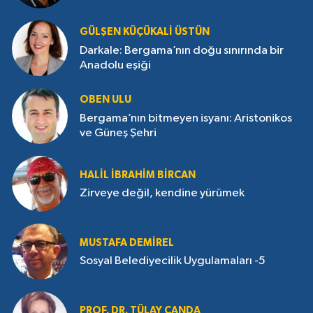
GÜLŞEN KÜÇÜKALI ÜSTÜN
Darkale: Bergama’nın doğu sınırında bir
Anadolu eşiği
OBEN ULU
Bergama’nın bitmeyen isyanı: Aristonikos
ve Güneş Şehri
HALIL İBRAHIM BIRCAN
Zirveye değil, kendine yürümek
MUSTAFA DEMIREL
Sosyal Belediyecilik Uygulamaları -5
PROF. DR. TÜLAY CANDA