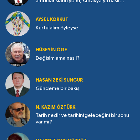
ambulansların yönü, Antakya’ya nasıl
çevrildi?
AYSEL KORKUT
Kurtulalım öyleyse
HÜSEYIN ÖGE
Değişim ama nasıl?
HASAN ZEKI SUNGUR
Gündeme bir bakış
N. KAZIM ÖZTÜRK
Tarih nedir ve tarihin(geleceğin) bir sonu
var mı?