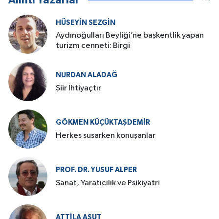
Alıntı Yazarlar
HÜSEYIN SEZGIN
Aydınoğulları Beyliği’ne başkentlik yapan
turizm cenneti: Birgi
NURDAN ALADAĞ
Şiir İhtiyaçtır
GÖKMEN KÜÇÜKTAŞDEMIR
Herkes susarken konuşanlar
PROF. DR. YUSUF ALPER
Sanat, Yaratıcılık ve Psikiyatri
ATTILA AŞUT