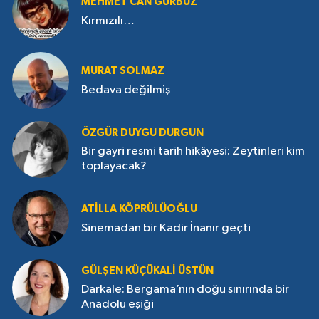
MEHMET CAN GÜRBÜZ
Kırmızılı…
MURAT SOLMAZ
Bedava değilmiş
ÖZGÜR DUYGU DURGUN
Bir gayri resmi tarih hikâyesi: Zeytinleri kim
toplayacak?
ATILLA KÖPRÜLÜOĞLU
Sinemadan bir Kadir İnanır geçti
GÜLŞEN KÜÇÜKALI ÜSTÜN
Darkale: Bergama’nın doğu sınırında bir
Anadolu eşiği