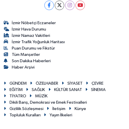
İzmir Nöbetçi Eczaneler
İzmir Hava Durumu
İzmir Namaz Vakitleri
İzmir Trafik Yoğunluk Haritası
Puan Durumu ve Fikstür
Tüm Manşetler
Son Dakika Haberleri
Haber Arşivi
GÜNDEM
ÖZELHABER
SİYASET
ÇEVRE
EĞİTİM
SAĞLIK
KÜLTÜR SANAT
SİNEMA
TİYATRO
MÜZİK
Dikili Barış, Demokrasi ve Emek Festivalleri
Gizlilik Sözleşmesi
İletişim
Künye
Topluluk Kuralları
Yayın İlkeleri