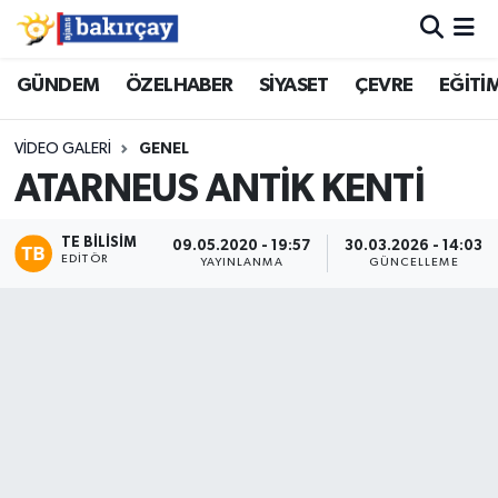
İzmir Nöbetçi Eczaneler
GÜNDEM
ÖZELHABER
SİYASET
ÇEVRE
EĞİTİ
İzmir Hava Durumu
VIDEO GALERI
GENEL
ATARNEUS ANTİK KENTİ
İzmir Namaz Vakitleri
TE BILISIM
09.05.2020 - 19:57
30.03.2026 - 14:03
İzmir Trafik Yoğunluk Haritası
EDITÖR
YAYINLANMA
GÜNCELLEME
Süper Lig Puan Durumu ve Fikstür
Tüm Manşetler
Son Dakika Haberleri
Haber Arşivi