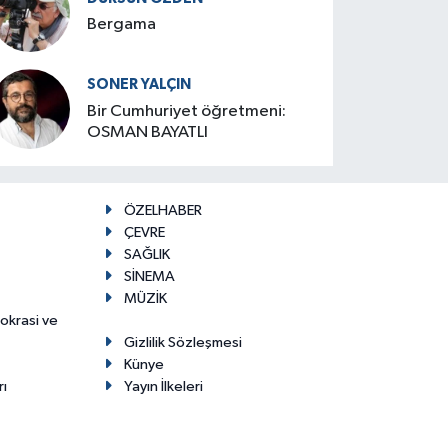
Bergama
SONER YALÇIN
Bir Cumhuriyet öğretmeni:
OSMAN BAYATLI
ÖZELHABER
ÇEVRE
SAĞLIK
SİNEMA
MÜZİK
mokrasi ve
Gizlilik Sözleşmesi
Künye
rı
Yayın İlkeleri