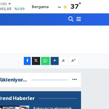
°
COIN
37
Bergama
602,05
%0.69
LAR
6006
%0.06
RO
0250
%0.02
RLİN
2398
%0.2
M ALTIN
3.94
%0.32
T100
768
%48
-
+
A
A
ükleniyor...
Trend Haberler
Bakırçay'ın ekonomik