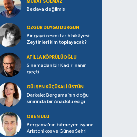
MURAT SOLMAZ
Bedava değilmiş
ÖZGÜR DUYGU DURGUN
Bir gayri resmi tarih hikâyesi:
Zeytinleri kim toplayacak?
ATILLA KÖPRÜLÜOĞLU
Sinemadan bir Kadir İnanır
geçti
GÜLŞEN KÜÇÜKALI ÜSTÜN
Darkale: Bergama’nın doğu
sınırında bir Anadolu eşiği
OBEN ULU
Bergama’nın bitmeyen isyanı:
Aristonikos ve Güneş Şehri