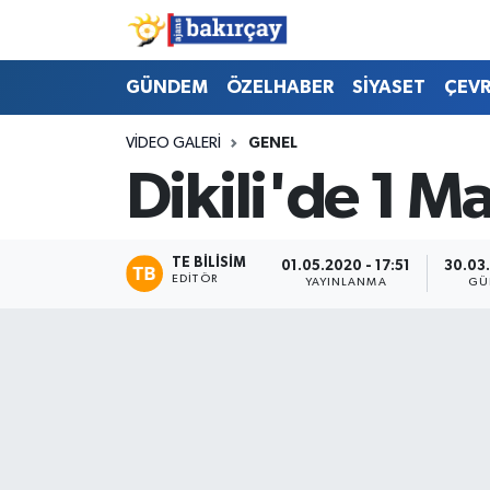
İzmir Nöbetçi Eczaneler
GÜNDEM
ÖZELHABER
SİYASET
ÇEV
İzmir Hava Durumu
VIDEO GALERI
GENEL
Dikili'de 1 M
İzmir Namaz Vakitleri
İzmir Trafik Yoğunluk Haritası
TE BILISIM
01.05.2020 - 17:51
30.03.
EDITÖR
YAYINLANMA
GÜ
Süper Lig Puan Durumu ve Fikstür
Tüm Manşetler
Son Dakika Haberleri
Haber Arşivi