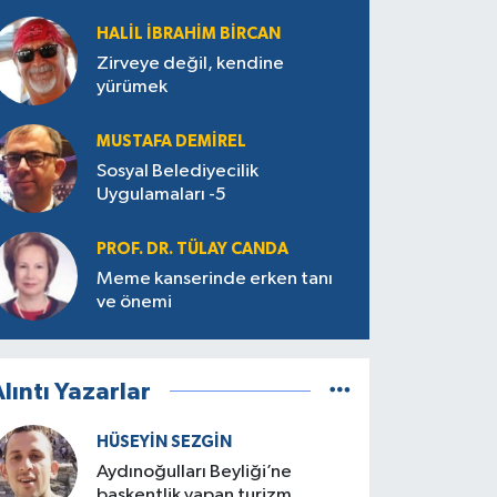
HALIL İBRAHIM BIRCAN
Zirveye değil, kendine
yürümek
MUSTAFA DEMIREL
Sosyal Belediyecilik
Uygulamaları -5
PROF. DR. TÜLAY CANDA
Meme kanserinde erken tanı
ve önemi
lıntı Yazarlar
HÜSEYIN SEZGIN
Aydınoğulları Beyliği’ne
başkentlik yapan turizm