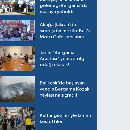
geleceği Bergama’da
masaya yatırıldı
Aliağa Şakran’da
sıradışı bir mekân: Bull’s
Moto Cafe kapılarını
açtı
Tarihi "Bergama
Arastası" yeniden ilgi
odağı olacak!
Balıkesir’de başlayan
yangın Bergama Kozak
Yaylası’na sıçradı!
Kültür gezileriyle İzmir’i
keşfettiler