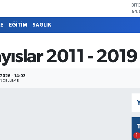
BIT
64.
DO
47,
RE
EĞİTİM
SAĞLIK
EU
55,
STE
64,
ayıslar 2011 - 2019
GRA
651
BİS
13.
2026 - 14:03
NCELLEME
Y
1