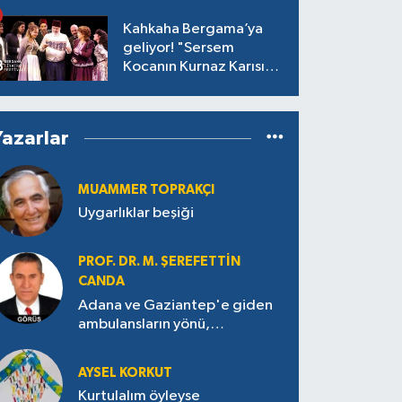
Kahkaha Bergama’ya
geliyor! "Sersem
Kocanın Kurnaz Karısı"
antik tiyatroda!
Yazarlar
MUAMMER TOPRAKÇI
Uygarlıklar beşiği
PROF. DR. M. ŞEREFETTIN
CANDA
Adana ve Gaziantep'e giden
ambulansların yönü,
Antakya’ya nasıl çevrildi?
AYSEL KORKUT
Kurtulalım öyleyse