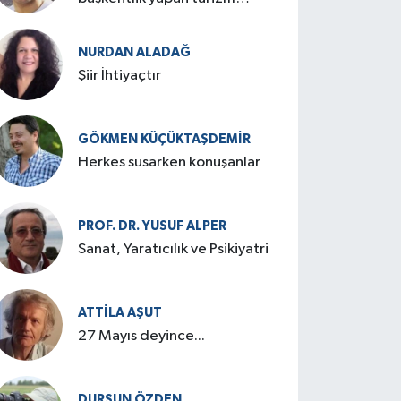
cenneti: Birgi
NURDAN ALADAĞ
Şiir İhtiyaçtır
GÖKMEN KÜÇÜKTAŞDEMIR
Herkes susarken konuşanlar
PROF. DR. YUSUF ALPER
Sanat, Yaratıcılık ve Psikiyatri
ATTILA AŞUT
27 Mayıs deyince...
DURSUN ÖZDEN