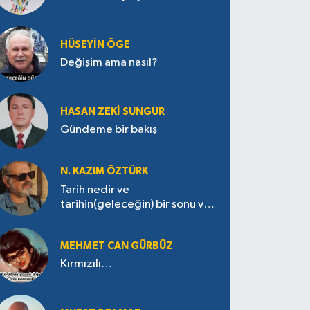
HÜSEYIN ÖGE
Değişim ama nasıl?
HASAN ZEKI SUNGUR
Gündeme bir bakış
N. KAZIM ÖZTÜRK
Tarih nedir ve
tarihin(geleceğin) bir sonu var
mı?
MEHMET CAN GÜRBÜZ
Kırmızılı…